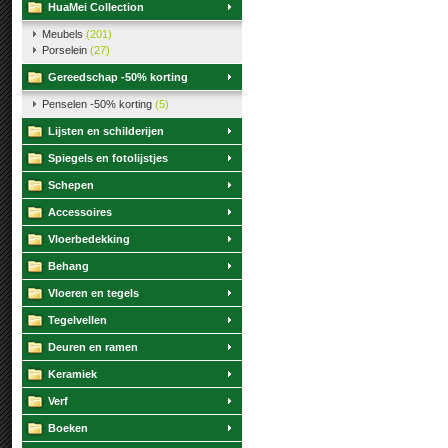
HuaMei Collection
Meubels
(201)
Porselein
(27)
Gereedschap -50% korting
Penselen -50% korting
(5)
Lijsten en schilderijen
Spiegels en fotolijstjes
Schepen
Accessoires
Vloerbedekking
Behang
Vloeren en tegels
Tegelvellen
Deuren en ramen
Keramiek
Verf
Boeken