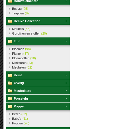
Bouwelementen
Beslag
(25)
Trappen
(8)
Deluxe Collection
Meubels
(48)
Gordijnen en stoffen
(20)
Tuin
Bloemen
(98)
Planten
(37)
Bloempotten
(28)
Miniaturen
(43)
Meubelen
(32)
Kerst
Overig
Meubelsets
Porselein
Poppen
Beren
(32)
Baby's
(11)
Poppen
(90)