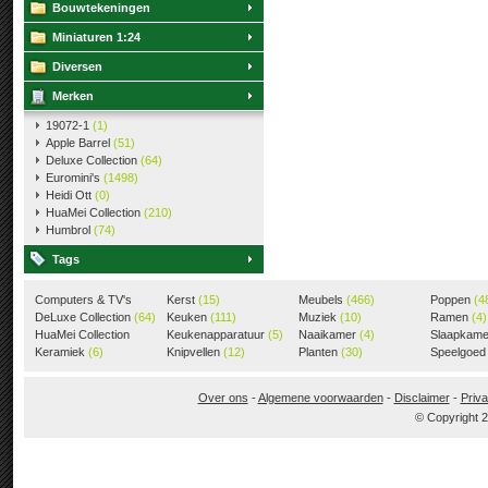
Bouwtekeningen
Miniaturen 1:24
Diversen
Merken
19072-1
(1)
Apple Barrel
(51)
Deluxe Collection
(64)
Euromini's
(1498)
Heidi Ott
(0)
HuaMei Collection
(210)
Humbrol
(74)
Tags
Computers & TV's
Kerst
(15)
Meubels
(466)
Poppen
(4
(18)
DeLuxe Collection
(64)
Keuken
(111)
Muziek
(10)
Ramen
(4)
HuaMei Collection
Keukenapparatuur
(5)
Naaikamer
(4)
Slaapkam
(205)
Keramiek
(6)
Knipvellen
(12)
Planten
(30)
Speelgoe
Over ons
-
Algemene voorwaarden
-
Disclaimer
-
Priva
© Copyright 