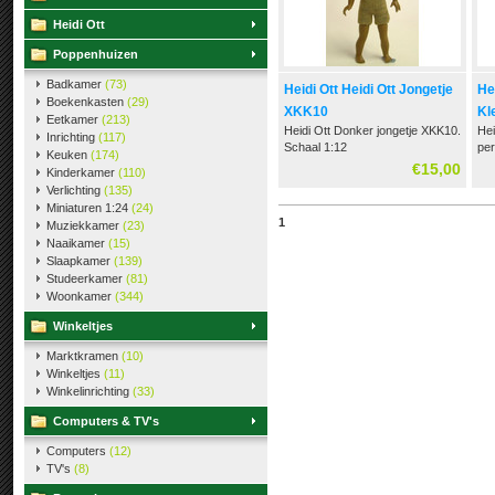
Heidi Ott
Poppenhuizen
Badkamer
(73)
Heidi Ott Heidi Ott Jongetje
Hei
Boekenkasten
(29)
XKK10
Kl
Eetkamer
(213)
Heidi Ott Donker jongetje XKK10.
Hei
XZ
Inrichting
(117)
Schaal 1:12
per
Keuken
(174)
€15,00
Kinderkamer
(110)
Verlichting
(135)
Miniaturen 1:24
(24)
1
Muziekkamer
(23)
Naaikamer
(15)
Slaapkamer
(139)
Studeerkamer
(81)
Woonkamer
(344)
Winkeltjes
Marktkramen
(10)
Winkeltjes
(11)
Winkelinrichting
(33)
Computers & TV's
Computers
(12)
TV's
(8)