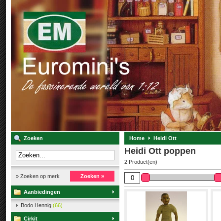
Zoeken
Home
Heidi Ott
Heidi Ott poppen
2 Product(en)
» Zoeken op merk
Zoeken »
Aanbiedingen
Bodo Hennig
(66)
Cirkit