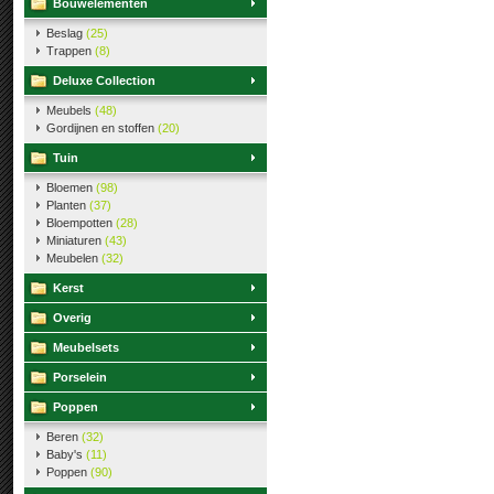
Bouwelementen
Beslag
(25)
Trappen
(8)
Deluxe Collection
Meubels
(48)
Gordijnen en stoffen
(20)
Tuin
Bloemen
(98)
Planten
(37)
Bloempotten
(28)
Miniaturen
(43)
Meubelen
(32)
Kerst
Overig
Meubelsets
Porselein
Poppen
Beren
(32)
Baby's
(11)
Poppen
(90)