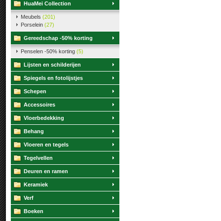
HuaMei Collection
Meubels
(201)
Porselein
(27)
Gereedschap -50% korting
Penselen -50% korting
(5)
Lijsten en schilderijen
Spiegels en fotolijstjes
Schepen
Accessoires
Vloerbedekking
Behang
Vloeren en tegels
Tegelvellen
Deuren en ramen
Keramiek
Verf
Boeken