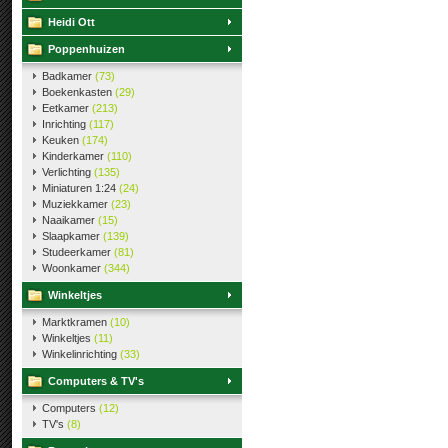
Heidi Ott
Poppenhuizen
Badkamer
(73)
Boekenkasten
(29)
Eetkamer
(213)
Inrichting
(117)
Keuken
(174)
Kinderkamer
(110)
Verlichting
(135)
Miniaturen 1:24
(24)
Muziekkamer
(23)
Naaikamer
(15)
Slaapkamer
(139)
Studeerkamer
(81)
Woonkamer
(344)
Winkeltjes
Marktkramen
(10)
Winkeltjes
(11)
Winkelinrichting
(33)
Computers & TV's
Computers
(12)
TV's
(8)