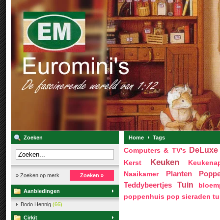
Zoeken
Home
Tags
DeLuxe 
Computers & TV's
Keuken
Kerst
Keukenap
Popp
Naaikamer
Planten
» Zoeken op merk
Zoeken »
Tuin
Teddybeertjes
bloem
Aanbiedingen
poppenhuis pop
sieraden
tu
Bodo Hennig
(66)
Cirkit