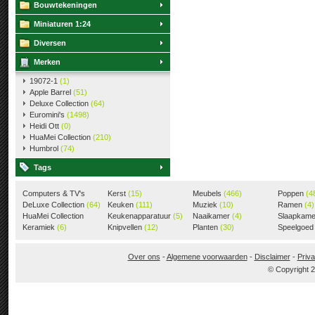
Bouwtekeningen
Miniaturen 1:24
Diversen
Merken
19072-1
(1)
Apple Barrel
(51)
Deluxe Collection
(64)
Euromini's
(1498)
Heidi Ott
(0)
HuaMei Collection
(210)
Humbrol
(74)
Tags
Computers & TV's
Kerst
(15)
Meubels
(466)
Poppen
(4
(18)
DeLuxe Collection
(64)
Keuken
(111)
Muziek
(10)
Ramen
(4)
HuaMei Collection
Keukenapparatuur
(5)
Naaikamer
(4)
Slaapkam
(205)
Keramiek
(6)
Knipvellen
(12)
Planten
(30)
Speelgoe
Over ons
-
Algemene voorwaarden
-
Disclaimer
-
Priva
© Copyright 