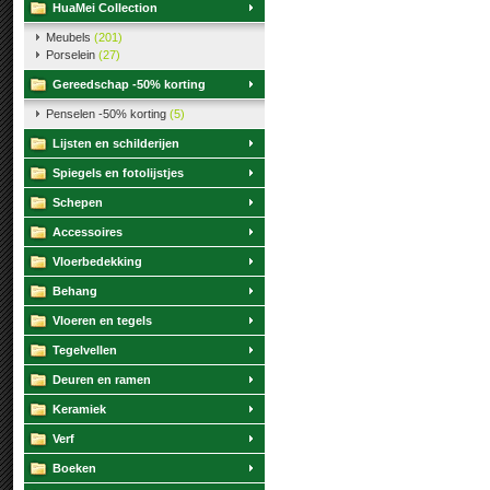
HuaMei Collection
Meubels
(201)
Porselein
(27)
Gereedschap -50% korting
Penselen -50% korting
(5)
Lijsten en schilderijen
Spiegels en fotolijstjes
Schepen
Accessoires
Vloerbedekking
Behang
Vloeren en tegels
Tegelvellen
Deuren en ramen
Keramiek
Verf
Boeken