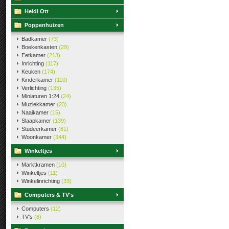
Heidi Ott
Poppenhuizen
Badkamer
(73)
Boekenkasten
(29)
Eetkamer
(213)
Inrichting
(117)
Keuken
(174)
Kinderkamer
(110)
Verlichting
(135)
Miniaturen 1:24
(24)
Muziekkamer
(23)
Naaikamer
(15)
Slaapkamer
(139)
Studeerkamer
(81)
Woonkamer
(344)
Winkeltjes
Marktkramen
(10)
Winkeltjes
(11)
Winkelinrichting
(33)
Computers & TV's
Computers
(12)
TV's
(8)