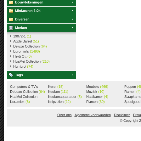
Bouwtekeningen
Miniaturen 1:24
Diversen
Merken
19072-1
(1)
Apple Barrel
(51)
Deluxe Collection
(64)
Euromini's
(1498)
Heidi Ott
(0)
HuaMei Collection
(210)
Humbrol
(74)
Tags
Computers & TV's
Kerst
(15)
Meubels
(466)
Poppen
(4
(18)
DeLuxe Collection
(64)
Keuken
(111)
Muziek
(10)
Ramen
(4)
HuaMei Collection
Keukenapparatuur
(5)
Naaikamer
(4)
Slaapkam
(205)
Keramiek
(6)
Knipvellen
(12)
Planten
(30)
Speelgoe
Over ons
-
Algemene voorwaarden
-
Disclaimer
-
Priva
© Copyright 