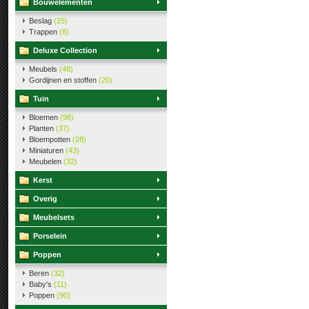
Bouwelementen
Beslag
(25)
Trappen
(8)
Deluxe Collection
Meubels
(48)
Gordijnen en stoffen
(20)
Tuin
Bloemen
(98)
Planten
(37)
Bloempotten
(28)
Miniaturen
(43)
Meubelen
(32)
Kerst
Overig
Meubelsets
Porselein
Poppen
Beren
(32)
Baby's
(11)
Poppen
(90)