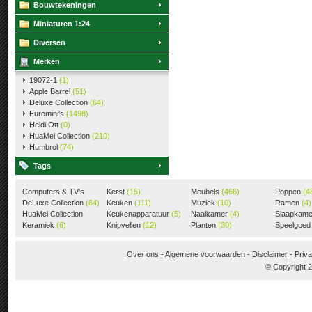
Bouwtekeningen
Miniaturen 1:24
Diversen
Merken
19072-1
(1)
Apple Barrel
(51)
Deluxe Collection
(64)
Euromini's
(1498)
Heidi Ott
(0)
HuaMei Collection
(210)
Humbrol
(74)
Tags
Computers & TV's
Kerst
(15)
Meubels
(466)
Poppen
(4
(18)
DeLuxe Collection
(64)
Keuken
(111)
Muziek
(10)
Ramen
(4)
HuaMei Collection
Keukenapparatuur
(5)
Naaikamer
(4)
Slaapkam
(205)
Keramiek
(6)
Knipvellen
(12)
Planten
(30)
Speelgoe
Over ons
-
Algemene voorwaarden
-
Disclaimer
-
Priva
© Copyright 