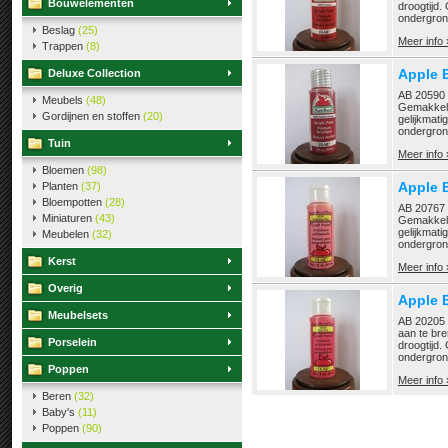
Bouwelementen
droogtijd.
ondergrond
Beslag
(25)
Meer info 
Trappen
(8)
Apple 
Deluxe Collection
AB 20590 C
Meubels
(48)
Gemakkeli
Gordijnen en stoffen
(20)
gelijkmati
ondergrond
Tuin
Meer info 
Bloemen
(98)
Apple B
Planten
(37)
Bloempotten
(28)
AB 20767 V
Miniaturen
(43)
Gemakkeli
gelijkmati
Meubelen
(32)
ondergrond
Kerst
Meer info 
Overig
Apple B
Meubelsets
AB 20205 H
aan te bre
Porselein
droogtijd.
ondergrond
Poppen
Meer info 
Beren
(32)
Baby's
(11)
Poppen
(90)