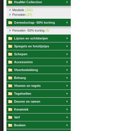
HuaMei Collection
Meubels
(201)
Porselein
(27)
Gereedschap -50% korting
Penselen -50% korting
(5)
Lijsten en schilderijen
Spiegels en fotolijstjes
Schepen
Accessoires
Vloerbedekking
Behang
Vloeren en tegels
Tegelvellen
Deuren en ramen
Keramiek
Verf
Boeken