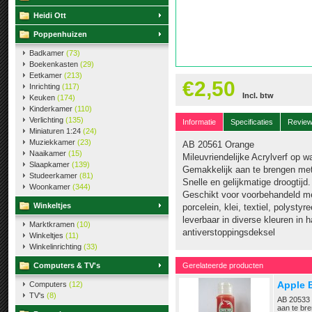
Heidi Ott
Poppenhuizen
Badkamer
(73)
Boekenkasten
(29)
Eetkamer
(213)
€2,50
Inrichting
(117)
Incl. btw
Keuken
(174)
Kinderkamer
(110)
Verlichting
(135)
Informatie
Specificaties
Revie
Miniaturen 1:24
(24)
Muziekkamer
(23)
AB 20561 Orange
Naaikamer
(15)
Mileuvriendelijke Acrylverf op w
Slaapkamer
(139)
Gemakkelijk aan te brengen met
Studeerkamer
(81)
Snelle en gelijkmatige droogtijd.
Woonkamer
(344)
Geschikt voor voorbehandeld met
Winkeltjes
porcelein, klei, textiel, polystyr
leverbaar in diverse kleuren in 
Marktkramen
(10)
antiverstoppingsdeksel
Winkeltjes
(11)
Winkelinrichting
(33)
Computers & TV's
Gerelateerde producten
Apple 
Computers
(12)
TV's
(8)
AB 20533 
aan te bre