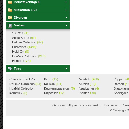
Bouwtekeningen
Miniaturen 1:24
Diversen
Merken
19072-1
(1)
Apple Barrel
(51)
Deluxe Collection
(64)
Euromini's
(1498)
Heidi Ott
(0)
HuaMei Collection
(210)
Humbrol
(74)
Tags
Computers & TV's
Kerst
(15)
Meubels
(466)
Poppen
(4
(18)
DeLuxe Collection
(64)
Keuken
(111)
Muziek
(10)
Ramen
(4)
HuaMei Collection
Keukenapparatuur
(5)
Naaikamer
(4)
Slaapkam
(205)
Keramiek
(6)
Knipvellen
(12)
Planten
(30)
Speelgoe
Over ons
-
Algemene voorwaarden
-
Disclaimer
-
Priva
© Copyright 