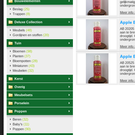
Bouwelementen
gelijkmati
ondergrond
Beslag
(25)
Meer info 
Trappen
(8)
Apple B
Deluxe Collection
AB 20205 H
Meubels
(48)
aan te bre
Gordijnen en stoffen
(20)
droogtijd.
ondergrond
Tuin
Meer info 
Bloemen
(98)
Apple 
Planten
(37)
Bloempotten
(28)
AB 20525 B
Miniaturen
(43)
aan te bre
droogtijd.
Meubelen
(32)
ondergrond
Kerst
Meer info 
Overig
Meubelsets
Porselein
Poppen
Beren
(32)
Baby's
(11)
Poppen
(90)