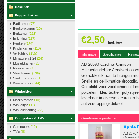
Heidi Ott
Poppenhuizen
Badkamer
(73)
Boekenkasten
(29)
Eetkamer
(213)
€2,50
Inrichting
(117)
Incl. btw
Keuken
(174)
Kinderkamer
(110)
Verlichting
(135)
Informatie
Specificaties
Revie
Miniaturen 1:24
(24)
Muziekkamer
(23)
AB 20590 Cardinal Crimson
Naaikamer
(15)
Mileuvriendelijke Acrylverf op w
Slaapkamer
(139)
Gemakkelijk aan te brengen met
Studeerkamer
(81)
Snelle en gelijkmatige droogtijd.
Woonkamer
(344)
Geschikt voor voorbehandeld met
Winkeltjes
porcelein, klei, textiel, polystyr
leverbaar in diverse kleuren in 
Marktkramen
(10)
antiverstoppingsdeksel
Winkeltjes
(11)
Winkelinrichting
(33)
Computers & TV's
Gerelateerde producten
Apple B
Computers
(12)
TV's
(8)
AB 20767 V
Gemakkeli