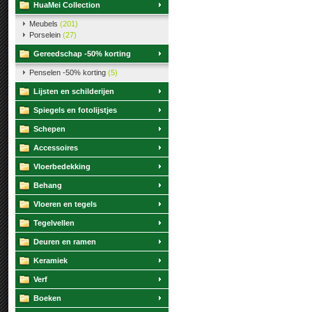
HuaMei Collection
Meubels
(201)
Porselein
(27)
Gereedschap -50% korting
Penselen -50% korting
(5)
Lijsten en schilderijen
Spiegels en fotolijstjes
Schepen
Accessoires
Vloerbedekking
Behang
Vloeren en tegels
Tegelvellen
Deuren en ramen
Keramiek
Verf
Boeken