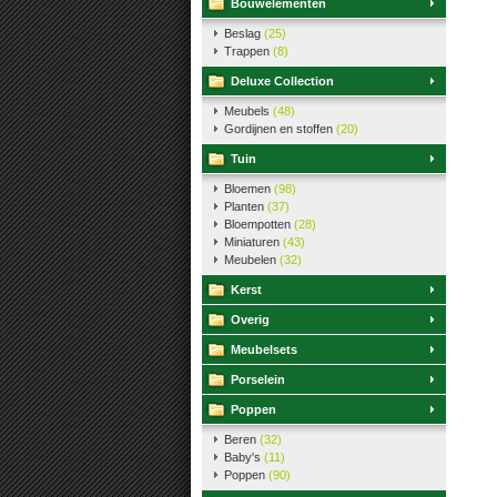
Bouwelementen
Beslag
(25)
Trappen
(8)
Deluxe Collection
Meubels
(48)
Gordijnen en stoffen
(20)
Tuin
Bloemen
(98)
Planten
(37)
Bloempotten
(28)
Miniaturen
(43)
Meubelen
(32)
Kerst
Overig
Meubelsets
Porselein
Poppen
Beren
(32)
Baby's
(11)
Poppen
(90)