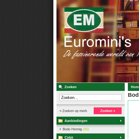
Zoeken
Hom
Bod
» Zoeken op merk
Zoeken »
Aanbiedingen
Bodo Hennig
(66)
Cirkit