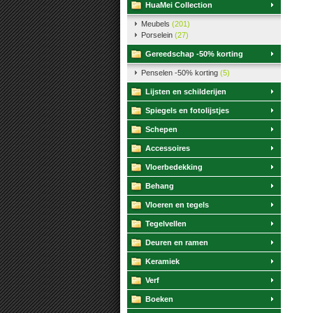
HuaMei Collection
Meubels
(201)
Porselein
(27)
Gereedschap -50% korting
Penselen -50% korting
(5)
Lijsten en schilderijen
Spiegels en fotolijstjes
Schepen
Accessoires
Vloerbedekking
Behang
Vloeren en tegels
Tegelvellen
Deuren en ramen
Keramiek
Verf
Boeken