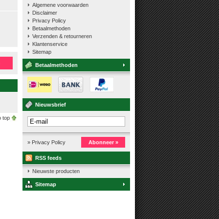
Algemene voorwaarden
Disclaimer
Privacy Policy
Betaalmethoden
Verzenden & retourneren
Klantenservice
Sitemap
n
Betaalmethoden
Nieuwsbrief
 top
» Privacy Policy
Abonneer »
RSS feeds
Nieuwste producten
Sitemap