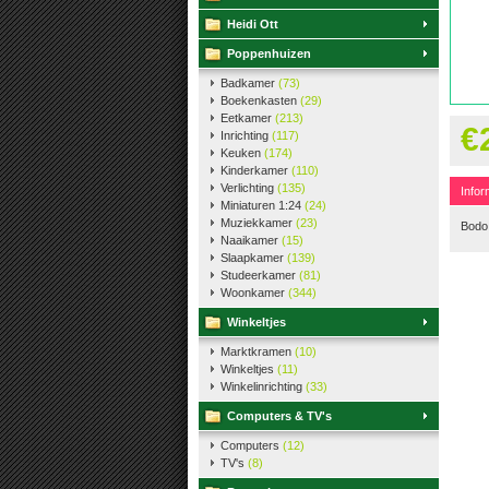
Heidi Ott
Poppenhuizen
Badkamer
(73)
Boekenkasten
(29)
Eetkamer
(213)
€
Inrichting
(117)
Keuken
(174)
Kinderkamer
(110)
Verlichting
(135)
Infor
Miniaturen 1:24
(24)
Muziekkamer
(23)
Bodo
Naaikamer
(15)
Slaapkamer
(139)
Studeerkamer
(81)
Woonkamer
(344)
Winkeltjes
Marktkramen
(10)
Winkeltjes
(11)
Winkelinrichting
(33)
Computers & TV's
Computers
(12)
TV's
(8)