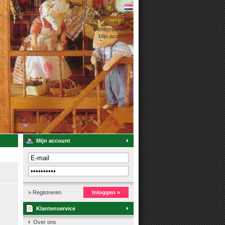
Over ons »
Klantenservice »
Mijn account »
Mijn account
» Registreren
Inloggen »
Klantenservice
Over ons