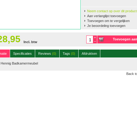
Neem contact op over dit product
Aan verlanglijst toevoegen
Toevoegen om te vergelijken
Je beoordeling toevoegen
28,95
Toevoegen aa
Incl. btw
winkelwagen
matie
Specificaties
Reviews
(0)
Tags
(0)
Afdrukken
 Hennig Badkamermeubel
Back to