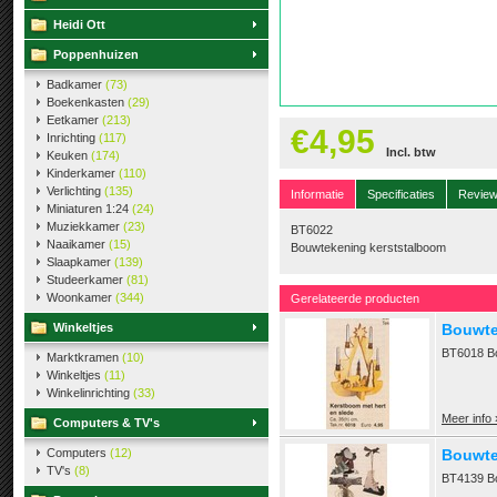
Heidi Ott
Poppenhuizen
Badkamer
(73)
Boekenkasten
(29)
Eetkamer
(213)
€4,95
Inrichting
(117)
Incl. btw
Keuken
(174)
Kinderkamer
(110)
Verlichting
(135)
Informatie
Specificaties
Revie
Miniaturen 1:24
(24)
Muziekkamer
(23)
BT6022
Naaikamer
(15)
Bouwtekening kerststalboom
Slaapkamer
(139)
Studeerkamer
(81)
Woonkamer
(344)
Gerelateerde producten
Winkeltjes
Bouwte
BT6018 Bo
Marktkramen
(10)
Winkeltjes
(11)
Winkelinrichting
(33)
Meer info 
Computers & TV's
Computers
(12)
Bouwtek
TV's
(8)
BT4139 Bo