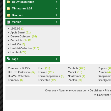
Bouwtekeningen
Miniaturen 1:24
Diversen
Merken
19072-1
(1)
Apple Barrel
(51)
Deluxe Collection
(64)
Euromini's
(1498)
Heidi Ott
(0)
HuaMei Collection
(210)
Humbrol
(74)
Tags
Computers & TV's
Kerst
(15)
Meubels
(466)
Poppen
(4
(18)
DeLuxe Collection
(64)
Keuken
(111)
Muziek
(10)
Ramen
(4)
HuaMei Collection
Keukenapparatuur
(5)
Naaikamer
(4)
Slaapkam
(205)
Keramiek
(6)
Knipvellen
(12)
Planten
(30)
Speelgoe
Over ons
-
Algemene voorwaarden
-
Disclaimer
-
Priva
© Copyright 