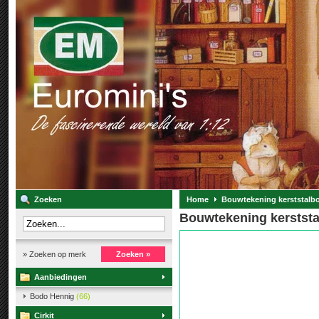
Zoeken
Home
Bouwtekening kerststal
Bouwtekening kerstst
» Zoeken op merk
Zoeken »
Aanbiedingen
Bodo Hennig
(66)
Cirkit