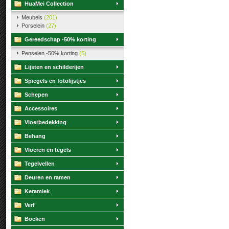
HuaMei Collection
Meubels
(201)
Porselein
(27)
Gereedschap -50% korting
Penselen -50% korting
(5)
Lijsten en schilderijen
Spiegels en fotolijstjes
Schepen
Accessoires
Vloerbedekking
Behang
Vloeren en tegels
Tegelvellen
Deuren en ramen
Keramiek
Verf
Boeken