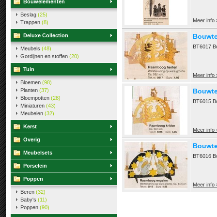
Bouwelementen
Beslag
(25)
Meer info 
Trappen
(8)
Deluxe Collection
Bouwte
BT6017 B
Meubels
(48)
Gordijnen en stoffen
(20)
Tuin
Meer info 
Bloemen
(98)
Planten
(37)
Bouwte
Bloempotten
(28)
BT6015 Bo
Miniaturen
(43)
Meubelen
(32)
Kerst
Meer info 
Overig
Bouwte
Meubelsets
BT6016 B
Porselein
Poppen
Meer info 
Beren
(32)
Baby's
(11)
Poppen
(90)