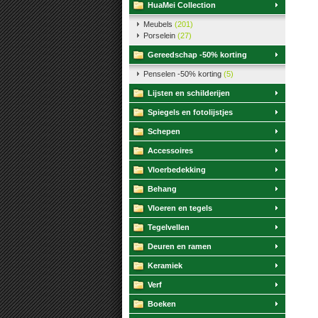
HuaMei Collection
Meubels
(201)
Porselein
(27)
Gereedschap -50% korting
Penselen -50% korting
(5)
Lijsten en schilderijen
Spiegels en fotolijstjes
Schepen
Accessoires
Vloerbedekking
Behang
Vloeren en tegels
Tegelvellen
Deuren en ramen
Keramiek
Verf
Boeken