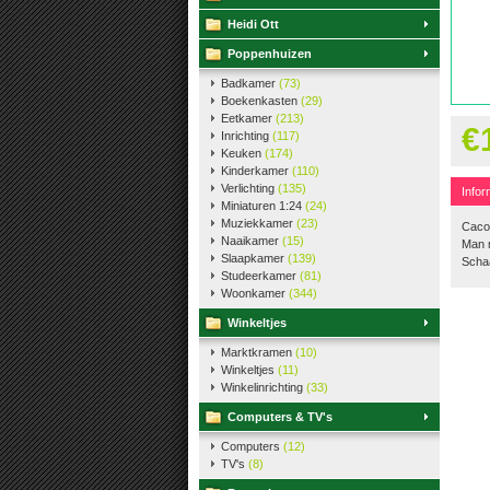
Heidi Ott
Poppenhuizen
Badkamer
(73)
Boekenkasten
(29)
Eetkamer
(213)
€
Inrichting
(117)
Keuken
(174)
Kinderkamer
(110)
Verlichting
(135)
Infor
Miniaturen 1:24
(24)
Muziekkamer
(23)
Caco
Naaikamer
(15)
Man m
Slaapkamer
(139)
Schaa
Studeerkamer
(81)
Woonkamer
(344)
Winkeltjes
Marktkramen
(10)
Winkeltjes
(11)
Winkelinrichting
(33)
Computers & TV's
Computers
(12)
TV's
(8)