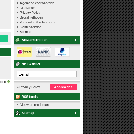
Algemene voorwaarden
Disclaimer
Privacy Policy
Betaalmethoden
Verzenden & retourneren
Klantenservice
Sitemap
Betaalmethoden
Nieuwsbrief
 top
» Privacy Policy
Abonneer »
RSS feeds
Nieuwste producten
Sitemap