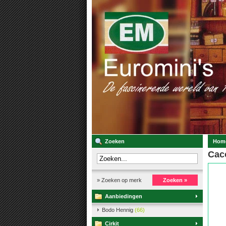
Zoeken
Hom
Cac
» Zoeken op merk
Zoeken »
Aanbiedingen
Bodo Hennig
(66)
Cirkit