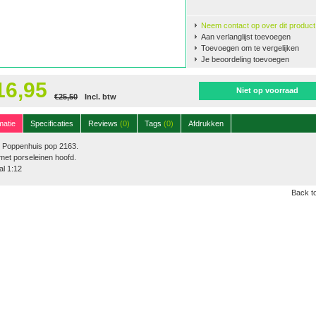
Neem contact op over dit product
Aan verlanglijst toevoegen
Toevoegen om te vergelijken
Je beoordeling toevoegen
16,95
Niet op voorraad
€25,50
Incl. btw
matie
Specificaties
Reviews
(0)
Tags
(0)
Afdrukken
 Poppenhuis pop 2163.
et porseleinen hoofd.
l 1:12
Back to