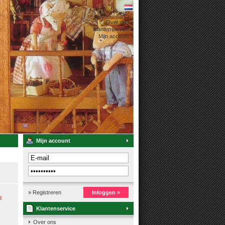
Over ons »
Klantenservice »
Mijn account »
Mijn account
» Registreren
Inloggen »
d
Klantenservice
Over ons