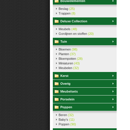
Bouwelementen
Beslag
(25)
Trappen
(8)
Deluxe Collection
Meubels
(48)
Gordijnen en stoffen
(20)
Tuin
Bloemen
(98)
Planten
(37)
Bloempotten
(28)
Miniaturen
(43)
Meubelen
(32)
Kerst
Overig
Meubelsets
Porselein
Poppen
Beren
(32)
Baby's
(11)
Poppen
(90)