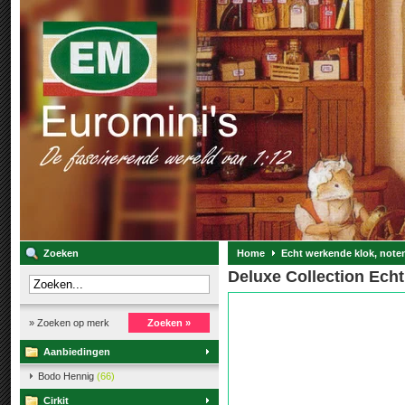
Zoeken
Home
Echt werkende klok, note
Deluxe Collection Echt
» Zoeken op merk
Zoeken »
Aanbiedingen
Bodo Hennig
(66)
Cirkit