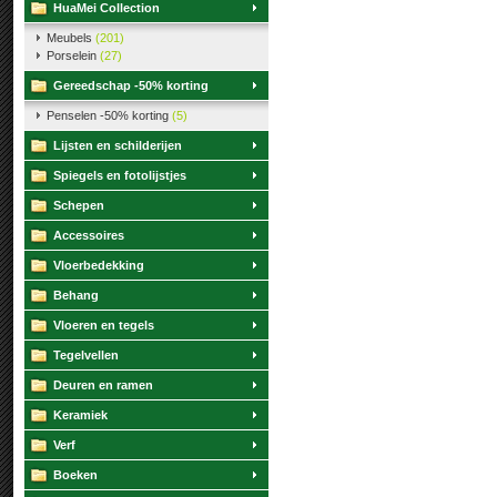
HuaMei Collection
Meubels
(201)
Porselein
(27)
Gereedschap -50% korting
Penselen -50% korting
(5)
Lijsten en schilderijen
Spiegels en fotolijstjes
Schepen
Accessoires
Vloerbedekking
Behang
Vloeren en tegels
Tegelvellen
Deuren en ramen
Keramiek
Verf
Boeken