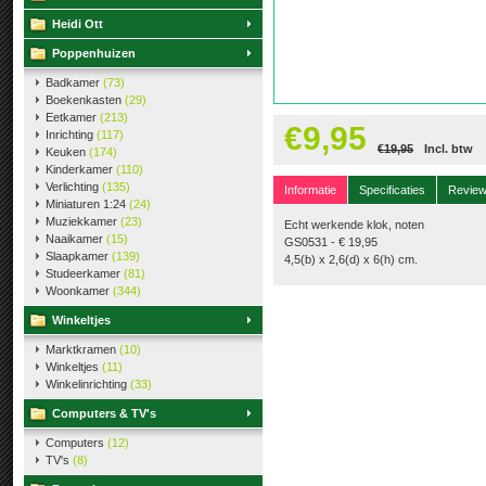
Heidi Ott
Poppenhuizen
Badkamer
(73)
Boekenkasten
(29)
Eetkamer
(213)
€9,95
Inrichting
(117)
€19,95
Incl. btw
Keuken
(174)
Kinderkamer
(110)
Verlichting
(135)
Informatie
Specificaties
Revie
Miniaturen 1:24
(24)
Muziekkamer
(23)
Echt werkende klok, noten
Naaikamer
(15)
GS0531 - € 19,95
Slaapkamer
(139)
4,5(b) x 2,6(d) x 6(h) cm.
Studeerkamer
(81)
Woonkamer
(344)
Winkeltjes
Marktkramen
(10)
Winkeltjes
(11)
Winkelinrichting
(33)
Computers & TV's
Computers
(12)
TV's
(8)