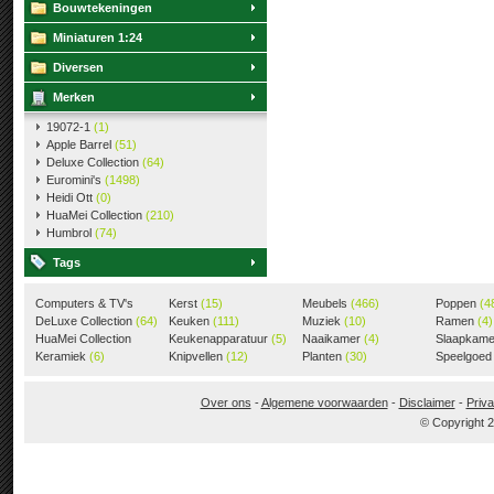
Bouwtekeningen
Miniaturen 1:24
Diversen
Merken
19072-1
(1)
Apple Barrel
(51)
Deluxe Collection
(64)
Euromini's
(1498)
Heidi Ott
(0)
HuaMei Collection
(210)
Humbrol
(74)
Tags
Computers & TV's
Kerst
(15)
Meubels
(466)
Poppen
(4
(18)
DeLuxe Collection
(64)
Keuken
(111)
Muziek
(10)
Ramen
(4)
HuaMei Collection
Keukenapparatuur
(5)
Naaikamer
(4)
Slaapkam
(205)
Keramiek
(6)
Knipvellen
(12)
Planten
(30)
Speelgoe
Over ons
-
Algemene voorwaarden
-
Disclaimer
-
Priva
© Copyright 