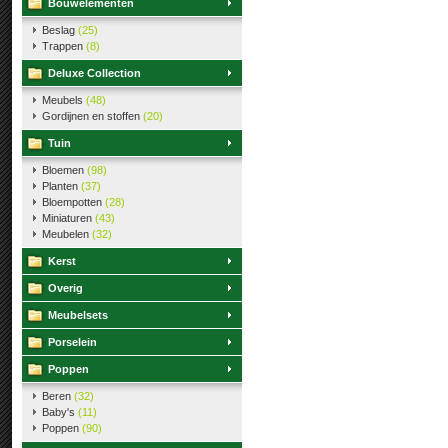
Bouwelementen
Beslag
(25)
Trappen
(8)
Deluxe Collection
Meubels
(48)
Gordijnen en stoffen
(20)
Tuin
Bloemen
(98)
Planten
(37)
Bloempotten
(28)
Miniaturen
(43)
Meubelen
(32)
Kerst
Overig
Meubelsets
Porselein
Poppen
Beren
(32)
Baby's
(11)
Poppen
(90)