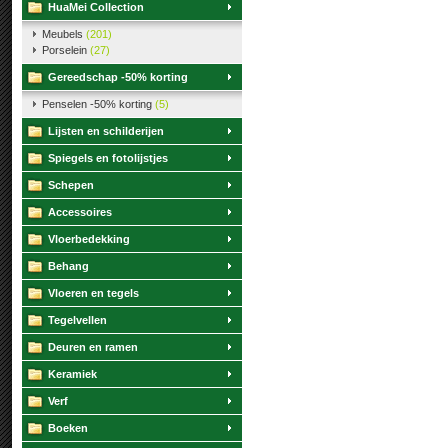
HuaMei Collection
Meubels
(201)
Porselein
(27)
Gereedschap -50% korting
Penselen -50% korting
(5)
Lijsten en schilderijen
Spiegels en fotolijstjes
Schepen
Accessoires
Vloerbedekking
Behang
Vloeren en tegels
Tegelvellen
Deuren en ramen
Keramiek
Verf
Boeken