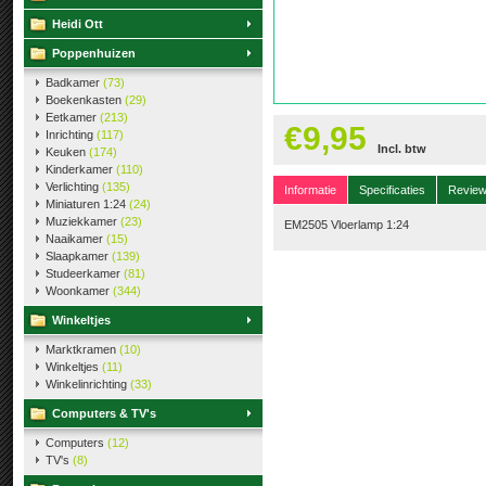
Heidi Ott
Poppenhuizen
Badkamer
(73)
Boekenkasten
(29)
Eetkamer
(213)
€9,95
Inrichting
(117)
Incl. btw
Keuken
(174)
Kinderkamer
(110)
Verlichting
(135)
Informatie
Specificaties
Revie
Miniaturen 1:24
(24)
Muziekkamer
(23)
EM2505 Vloerlamp 1:24
Naaikamer
(15)
Slaapkamer
(139)
Studeerkamer
(81)
Woonkamer
(344)
Winkeltjes
Marktkramen
(10)
Winkeltjes
(11)
Winkelinrichting
(33)
Computers & TV's
Computers
(12)
TV's
(8)