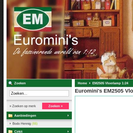
Zoeken
Home
EM2505 Vloerlamp 1:24
Euromini's EM2505 Vlo
» Zoeken op merk
Zoeken »
Aanbiedingen
Bodo Hennig
(66)
Cirkit