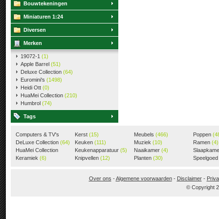
Bouwtekeningen
Miniaturen 1:24
Diversen
Merken
19072-1
(1)
Apple Barrel
(51)
Deluxe Collection
(64)
Euromini's
(1498)
Heidi Ott
(0)
HuaMei Collection
(210)
Humbrol
(74)
Tags
Computers & TV's
Kerst
(15)
Meubels
(466)
Poppen
(4
(18)
DeLuxe Collection
(64)
Keuken
(111)
Muziek
(10)
Ramen
(4)
HuaMei Collection
Keukenapparatuur
(5)
Naaikamer
(4)
Slaapkam
(205)
Keramiek
(6)
Knipvellen
(12)
Planten
(30)
Speelgoe
Over ons
-
Algemene voorwaarden
-
Disclaimer
-
Priva
© Copyright 