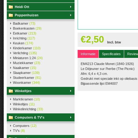
Heidi Ott
Poppenhuizen
Badkamer
(73)
Boekenkasten
(29)
Eetkamer
(213)
€2,50
Inrichting
(117)
Incl. btw
Keuken
(174)
Kinderkamer
(110)
Verlichting
(135)
Informatie
Specificaties
Revie
Miniaturen 1:24
(24)
Muziekkamer
(23)
EM4213 Claude Monet (1840-1926)
Naaikamer
(15)
Le Déjeuner sur l'herbe (The Picnic)
Slaapkamer
(139)
Afm: 6,4 x 4,3 cm.
Studeerkamer
(81)
Gedrukt met speciale inkt op oliebasi
Woonkamer
(344)
Bijpassende lijst EM4007
Winkeltjes
Marktkramen
(10)
Winkeltjes
(11)
Winkelinrichting
(33)
Computers & TV's
Computers
(12)
TV's
(8)