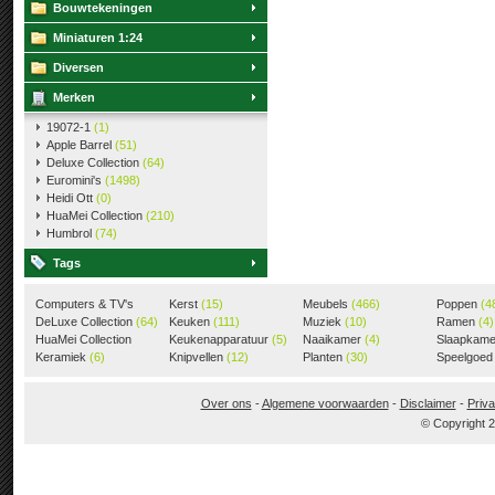
Bouwtekeningen
Miniaturen 1:24
Diversen
Merken
19072-1
(1)
Apple Barrel
(51)
Deluxe Collection
(64)
Euromini's
(1498)
Heidi Ott
(0)
HuaMei Collection
(210)
Humbrol
(74)
Tags
Computers & TV's
Kerst
(15)
Meubels
(466)
Poppen
(4
(18)
DeLuxe Collection
(64)
Keuken
(111)
Muziek
(10)
Ramen
(4)
HuaMei Collection
Keukenapparatuur
(5)
Naaikamer
(4)
Slaapkam
(205)
Keramiek
(6)
Knipvellen
(12)
Planten
(30)
Speelgoe
Over ons
-
Algemene voorwaarden
-
Disclaimer
-
Priva
© Copyright 