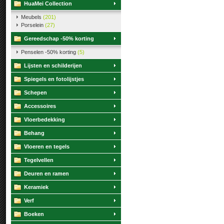
HuaMei Collection
Meubels
(201)
Porselein
(27)
Gereedschap -50% korting
Penselen -50% korting
(5)
Lijsten en schilderijen
Spiegels en fotolijstjes
Schepen
Accessoires
Vloerbedekking
Behang
Vloeren en tegels
Tegelvellen
Deuren en ramen
Keramiek
Verf
Boeken