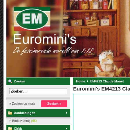
Zoeken
Home
EM4213 Claude Monet
Euromini's EM4213 Cl
» Zoeken op merk
Zoeken »
Aanbiedingen
Bodo Hennig
(66)
Cirkit