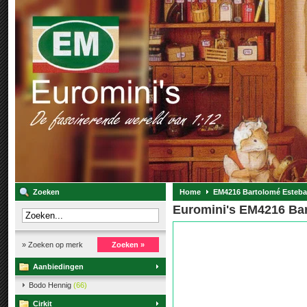
Zoeken
Home
EM4216 Bartolomé Esteba
Euromini's EM4216 Bar
» Zoeken op merk
Zoeken »
Aanbiedingen
Bodo Hennig
(66)
Cirkit