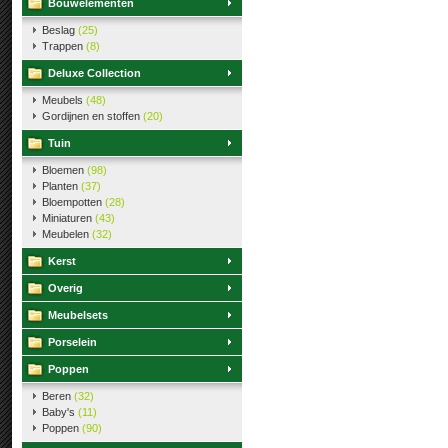
Bouwelementen
Beslag
(25)
Trappen
(8)
Deluxe Collection
Meubels
(48)
Gordijnen en stoffen
(20)
Tuin
Bloemen
(98)
Planten
(37)
Bloempotten
(28)
Miniaturen
(43)
Meubelen
(32)
Kerst
Overig
Meubelsets
Porselein
Poppen
Beren
(32)
Baby's
(11)
Poppen
(90)