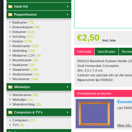
Heidi Ott
Poppenhuizen
Badkamer
(73)
Boekenkasten
(29)
Eetkamer
(213)
€2,50
Inrichting
(117)
Incl. btw
Keuken
(174)
Kinderkamer
(110)
Verlichting
(135)
Informatie
Specificaties
Revie
Miniaturen 1:24
(24)
Muziekkamer
(23)
EM4216 Bartolomé Esteban Murillo (1
Naaikamer
(15)
Soult Immaculate Conception.
Slaapkamer
(139)
Afm: 5,5 x 7,4 cm.
Studeerkamer
(81)
Gedrukt met speciale inkt op olie basi
Woonkamer
(344)
Bijpassende lijst EM4010
Winkeltjes
Gerelateerde producten
Marktkramen
(10)
Winkeltjes
(11)
Euromin
Winkelinrichting
(33)
Lijst EM40
Computers & TV's
Computers
(12)
TV's
(8)
Meer info 