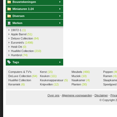
Bouwtekeningen
Miniaturen 1:24
Diversen
Merken
19072-1
(1)
Apple Barrel
(51)
Deluxe Collection
(64)
Euromini's
(1498)
Heidi Ott
(0)
HuaMei Collection
(210)
Humbrol
(74)
Tags
Computers & TV's
Kerst
(15)
Meubels
(466)
Poppen
(4
(18)
DeLuxe Collection
(64)
Keuken
(111)
Muziek
(10)
Ramen
(4)
HuaMei Collection
Keukenapparatuur
(5)
Naaikamer
(4)
Slaapkam
(205)
Keramiek
(6)
Knipvellen
(12)
Planten
(30)
Speelgoe
Over ons
-
Algemene voorwaarden
-
Disclaimer
-
Priva
© Copyright 