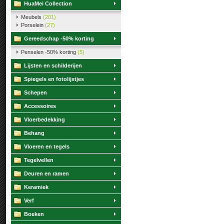
HuaMei Collection
Meubels
(201)
Porselein
(27)
Gereedschap -50% korting
Penselen -50% korting
(5)
Lijsten en schilderijen
Spiegels en fotolijstjes
Schepen
Accessoires
Vloerbedekking
Behang
Vloeren en tegels
Tegelvellen
Deuren en ramen
Keramiek
Verf
Boeken