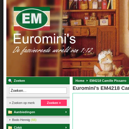
Zoeken
Home
EM4218 Camille Pissarro
Euromini's EM4218 Cam
» Zoeken op merk
Zoeken »
Aanbiedingen
Bodo Hennig
(66)
Cirkit