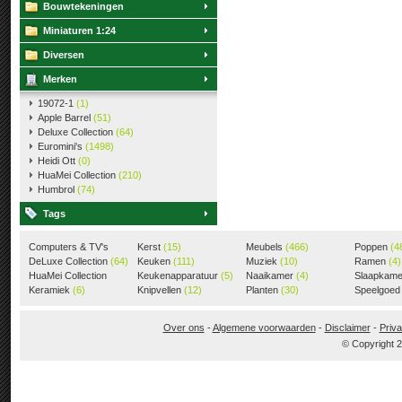
Bouwtekeningen
Miniaturen 1:24
Diversen
Merken
19072-1
(1)
Apple Barrel
(51)
Deluxe Collection
(64)
Euromini's
(1498)
Heidi Ott
(0)
HuaMei Collection
(210)
Humbrol
(74)
Tags
Computers & TV's
Kerst
(15)
Meubels
(466)
Poppen
(4
(18)
DeLuxe Collection
(64)
Keuken
(111)
Muziek
(10)
Ramen
(4)
HuaMei Collection
Keukenapparatuur
(5)
Naaikamer
(4)
Slaapkam
(205)
Keramiek
(6)
Knipvellen
(12)
Planten
(30)
Speelgoe
Over ons
-
Algemene voorwaarden
-
Disclaimer
-
Priva
© Copyright 