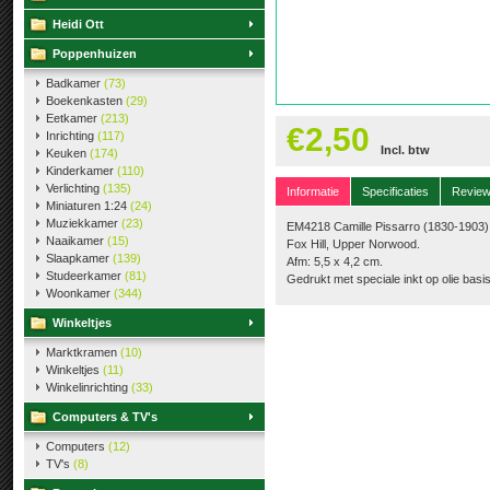
Heidi Ott
Poppenhuizen
Badkamer
(73)
Boekenkasten
(29)
Eetkamer
(213)
€2,50
Inrichting
(117)
Incl. btw
Keuken
(174)
Kinderkamer
(110)
Verlichting
(135)
Informatie
Specificaties
Revie
Miniaturen 1:24
(24)
Muziekkamer
(23)
EM4218 Camille Pissarro (1830-1903)
Naaikamer
(15)
Fox Hill, Upper Norwood.
Slaapkamer
(139)
Afm: 5,5 x 4,2 cm.
Studeerkamer
(81)
Gedrukt met speciale inkt op olie bas
Woonkamer
(344)
Winkeltjes
Marktkramen
(10)
Winkeltjes
(11)
Winkelinrichting
(33)
Computers & TV's
Computers
(12)
TV's
(8)