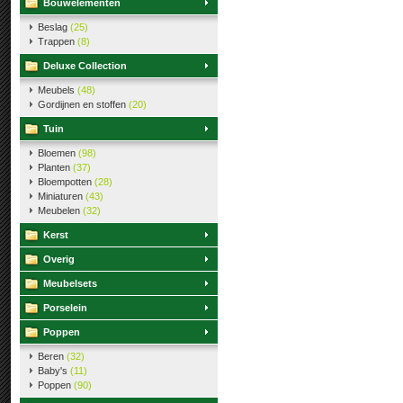
Bouwelementen
Beslag
(25)
Trappen
(8)
Deluxe Collection
Meubels
(48)
Gordijnen en stoffen
(20)
Tuin
Bloemen
(98)
Planten
(37)
Bloempotten
(28)
Miniaturen
(43)
Meubelen
(32)
Kerst
Overig
Meubelsets
Porselein
Poppen
Beren
(32)
Baby's
(11)
Poppen
(90)