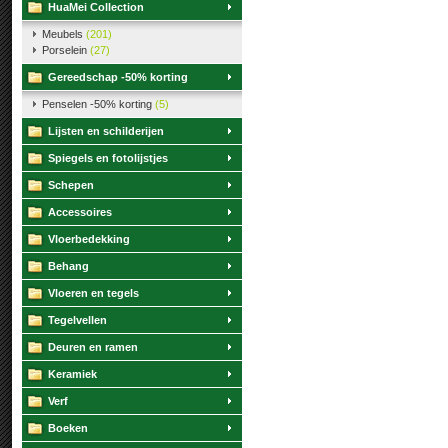
HuaMei Collection
Meubels
(201)
Porselein
(27)
Gereedschap -50% korting
Penselen -50% korting
(5)
Lijsten en schilderijen
Spiegels en fotolijstjes
Schepen
Accessoires
Vloerbedekking
Behang
Vloeren en tegels
Tegelvellen
Deuren en ramen
Keramiek
Verf
Boeken