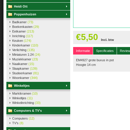
Heidi Ott
Poppenhuizen
Badkamer
(73)
Boekenkasten
(29)
Eetkamer
(213)
€5,50
Inrichting
(117)
Incl. btw
Keuken
(174)
Kinderkamer
(110)
Verlichting
(135)
Informatie
Specificaties
Revie
Miniaturen 1:24
(24)
Muziekkamer
(23)
EM4927 grote buxus in pot
Naaikamer
(15)
Hoogte 14 cm
Slaapkamer
(139)
Studeerkamer
(81)
Woonkamer
(344)
Winkeltjes
Marktkramen
(10)
Winkeltjes
(11)
Winkelinrichting
(33)
Computers & TV's
Computers
(12)
TV's
(8)