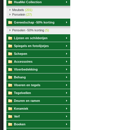
HuaMei Collection
Meubels
(201)
Porselein
(27)
Gereedschap -50% korting
Penselen -50% korting
(5)
Lijsten en schilderijen
Spiegels en fotolijstjes
Schepen
Accessoires
Vloerbedekking
Behang
Vloeren en tegels
Tegelvellen
Deuren en ramen
Keramiek
Verf
Boeken