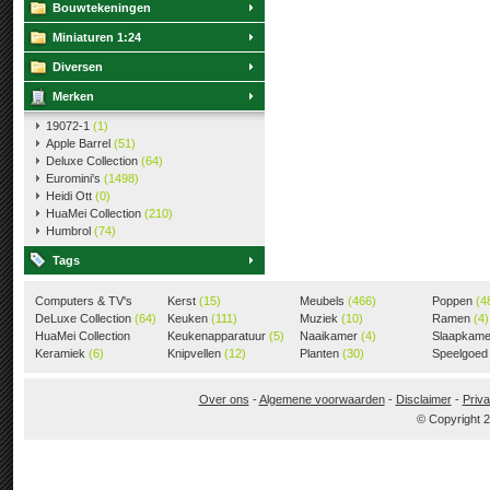
Bouwtekeningen
Miniaturen 1:24
Diversen
Merken
19072-1
(1)
Apple Barrel
(51)
Deluxe Collection
(64)
Euromini's
(1498)
Heidi Ott
(0)
HuaMei Collection
(210)
Humbrol
(74)
Tags
Computers & TV's
Kerst
(15)
Meubels
(466)
Poppen
(4
(18)
DeLuxe Collection
(64)
Keuken
(111)
Muziek
(10)
Ramen
(4)
HuaMei Collection
Keukenapparatuur
(5)
Naaikamer
(4)
Slaapkam
(205)
Keramiek
(6)
Knipvellen
(12)
Planten
(30)
Speelgoe
Over ons
-
Algemene voorwaarden
-
Disclaimer
-
Priva
© Copyright 