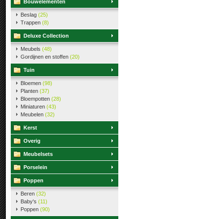
Bouwelementen
Beslag
(25)
Trappen
(8)
Deluxe Collection
Meubels
(48)
Gordijnen en stoffen
(20)
Tuin
Bloemen
(98)
Planten
(37)
Bloempotten
(28)
Miniaturen
(43)
Meubelen
(32)
Kerst
Overig
Meubelsets
Porselein
Poppen
Beren
(32)
Baby's
(11)
Poppen
(90)