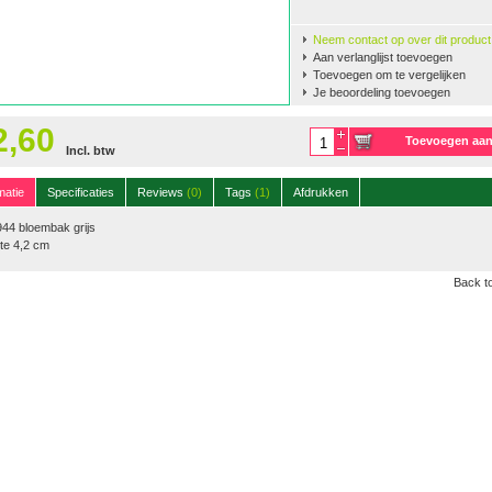
Neem contact op over dit product
Aan verlanglijst toevoegen
Toevoegen om te vergelijken
Je beoordeling toevoegen
2,60
Toevoegen aa
Incl. btw
winkelwagen
matie
Specificaties
Reviews
(0)
Tags
(1)
Afdrukken
44 bloembak grijs
te 4,2 cm
Back to