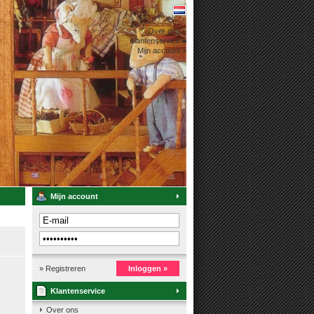
Over ons »
Klantenservice »
Mijn account »
Mijn account
» Registreren
Inloggen »
Klantenservice
Over ons