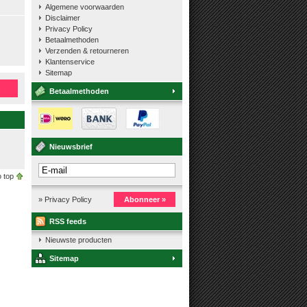
Algemene voorwaarden
Disclaimer
Privacy Policy
Betaalmethoden
Verzenden & retourneren
Klantenservice
Sitemap
n
Betaalmethoden
Nieuwsbrief
 top
» Privacy Policy
Abonneer »
RSS feeds
Nieuwste producten
Sitemap