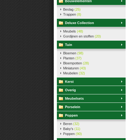
Bouwelementen
Beslag
(25)
Trappen
(8)
Deluxe Collection
Meubels
(48)
Gordijnen en stoffen
(20)
Tuin
Bloemen
(98)
Planten
(37)
Bloempotten
(28)
Miniaturen
(43)
Meubelen
(32)
Kerst
Overig
Meubelsets
Porselein
Poppen
Beren
(32)
Baby's
(11)
Poppen
(90)