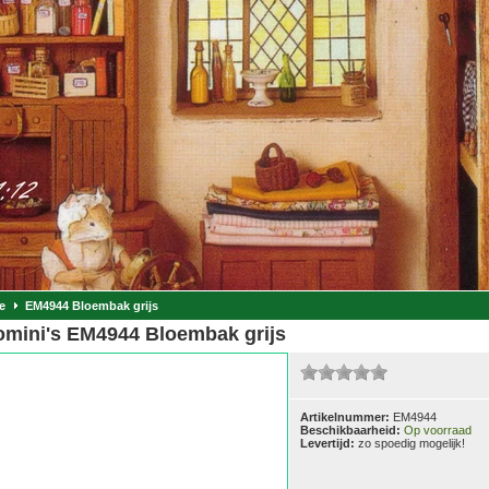
e
EM4944 Bloembak grijs
omini's EM4944 Bloembak grijs
Artikelnummer:
EM4944
Beschikbaarheid:
Op voorraad
Levertijd:
zo spoedig mogelijk!