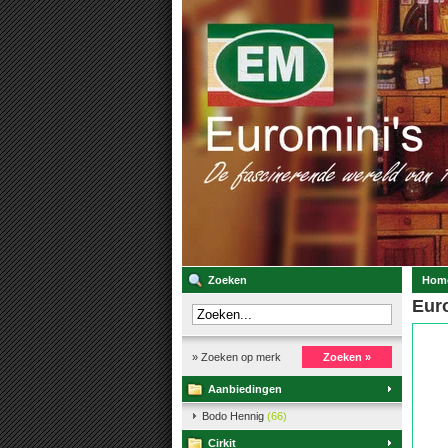
Zoeken
Hom
Eur
» Zoeken op merk
Zoeken »
Aanbiedingen
Bodo Hennig
(66)
Cirkit