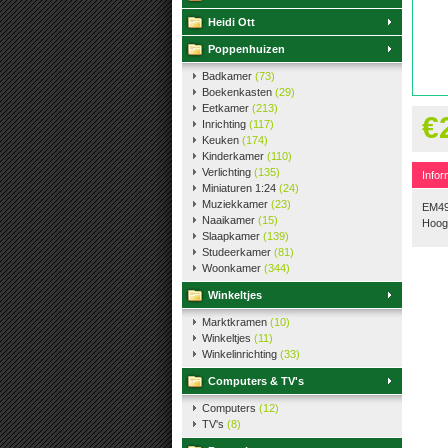
Heidi Ott
Poppenhuizen
Badkamer
(73)
Boekenkasten
(29)
Eetkamer
(213)
€
Inrichting
(117)
Keuken
(174)
Kinderkamer
(110)
Verlichting
(135)
Infor
Miniaturen 1:24
(24)
Muziekkamer
(23)
EM49
Naaikamer
(15)
Hoog
Slaapkamer
(139)
Studeerkamer
(81)
Woonkamer
(344)
Winkeltjes
Marktkramen
(10)
Winkeltjes
(11)
Winkelinrichting
(33)
Computers & TV's
Computers
(12)
TV's
(8)