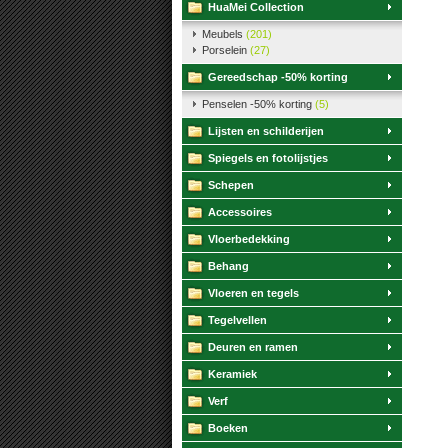
HuaMei Collection
Meubels
(201)
Porselein
(27)
Gereedschap -50% korting
Penselen -50% korting
(5)
Lijsten en schilderijen
Spiegels en fotolijstjes
Schepen
Accessoires
Vloerbedekking
Behang
Vloeren en tegels
Tegelvellen
Deuren en ramen
Keramiek
Verf
Boeken