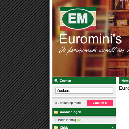
Zoeken
Hom
Eur
» Zoeken op merk
Zoeken »
Aanbiedingen
Bodo Hennig
(66)
Cirkit