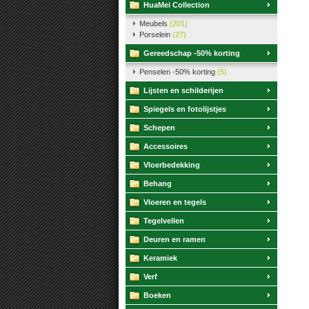
HuaMei Collection
Meubels
(201)
Porselein
(27)
Gereedschap -50% korting
Penselen -50% korting
(5)
Lijsten en schilderijen
Spiegels en fotolijstjes
Schepen
Accessoires
Vloerbedekking
Behang
Vloeren en tegels
Tegelvellen
Deuren en ramen
Keramiek
Verf
Boeken