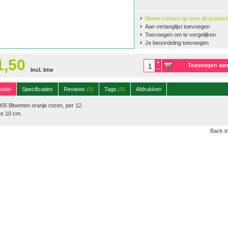
Neem contact op over dit product
Aan verlanglijst toevoegen
Toevoegen om te vergelijken
Je beoordeling toevoegen
1,50
Toevoegen aa
Incl. btw
winkelwagen
matie
Specificaties
Reviews
(0)
Tags
(0)
Afdrukken
05 Bloemen oranje rozen, per 12.
te 10 cm.
Back to