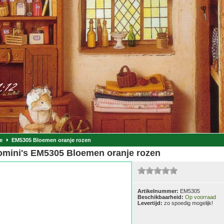
e
EM5305 Bloemen oranje rozen
omini's EM5305 Bloemen oranje rozen
Artikelnummer:
EM5305
Beschikbaarheid:
Op voorraad
Levertijd:
zo spoedig mogelijk!