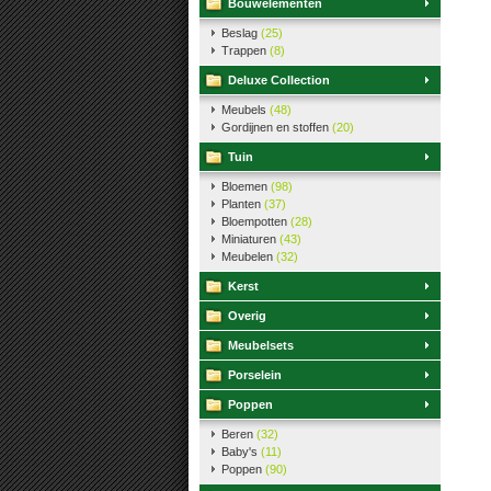
Bouwelementen
Beslag
(25)
Trappen
(8)
Deluxe Collection
Meubels
(48)
Gordijnen en stoffen
(20)
Tuin
Bloemen
(98)
Planten
(37)
Bloempotten
(28)
Miniaturen
(43)
Meubelen
(32)
Kerst
Overig
Meubelsets
Porselein
Poppen
Beren
(32)
Baby's
(11)
Poppen
(90)