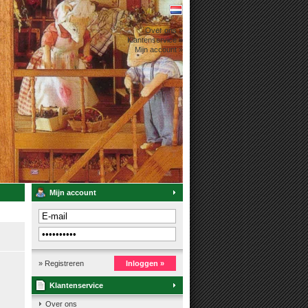
Over ons »
Klantenservice »
Mijn account »
Mijn account
» Registreren
Inloggen »
Klantenservice
Over ons