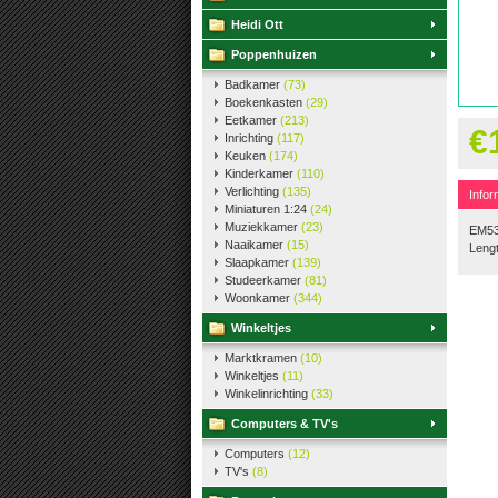
Heidi Ott
Poppenhuizen
Badkamer
(73)
Boekenkasten
(29)
Eetkamer
(213)
€
Inrichting
(117)
Keuken
(174)
Kinderkamer
(110)
Verlichting
(135)
Infor
Miniaturen 1:24
(24)
Muziekkamer
(23)
EM53
Naaikamer
(15)
Leng
Slaapkamer
(139)
Studeerkamer
(81)
Woonkamer
(344)
Winkeltjes
Marktkramen
(10)
Winkeltjes
(11)
Winkelinrichting
(33)
Computers & TV's
Computers
(12)
TV's
(8)