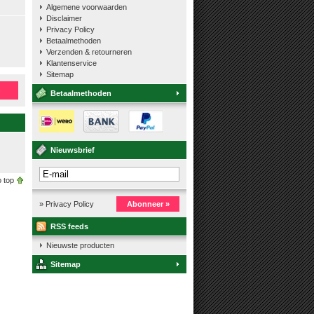
Algemene voorwaarden
Disclaimer
Privacy Policy
Betaalmethoden
Verzenden & retourneren
Klantenservice
Sitemap
n
Betaalmethoden
Nieuwsbrief
 top
» Privacy Policy
Abonneer »
RSS feeds
Nieuwste producten
Sitemap