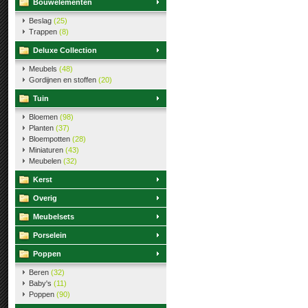
Bouwelementen
Beslag
(25)
Trappen
(8)
Deluxe Collection
Meubels
(48)
Gordijnen en stoffen
(20)
Tuin
Bloemen
(98)
Planten
(37)
Bloempotten
(28)
Miniaturen
(43)
Meubelen
(32)
Kerst
Overig
Meubelsets
Porselein
Poppen
Beren
(32)
Baby's
(11)
Poppen
(90)