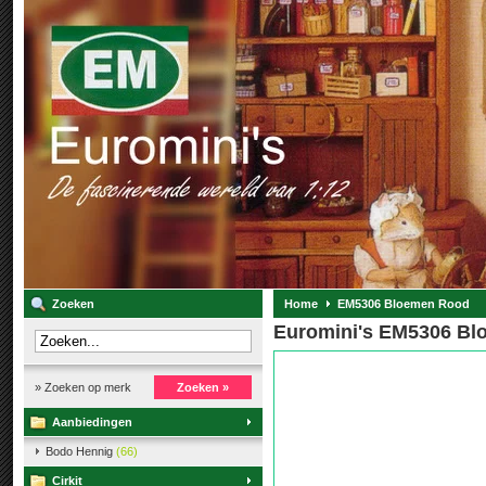
Zoeken
Home
EM5306 Bloemen Rood
Euromini's EM5306 B
» Zoeken op merk
Zoeken »
Aanbiedingen
Bodo Hennig
(66)
Cirkit