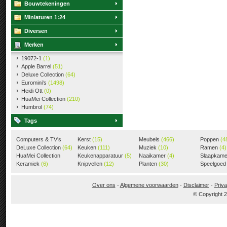
Bouwtekeningen
Miniaturen 1:24
Diversen
Merken
19072-1
(1)
Apple Barrel
(51)
Deluxe Collection
(64)
Euromini's
(1498)
Heidi Ott
(0)
HuaMei Collection
(210)
Humbrol
(74)
Tags
Computers & TV's
Kerst
(15)
Meubels
(466)
Poppen
(4
(18)
DeLuxe Collection
(64)
Keuken
(111)
Muziek
(10)
Ramen
(4)
HuaMei Collection
Keukenapparatuur
(5)
Naaikamer
(4)
Slaapkam
(205)
Keramiek
(6)
Knipvellen
(12)
Planten
(30)
Speelgoe
Over ons
-
Algemene voorwaarden
-
Disclaimer
-
Priva
© Copyright 