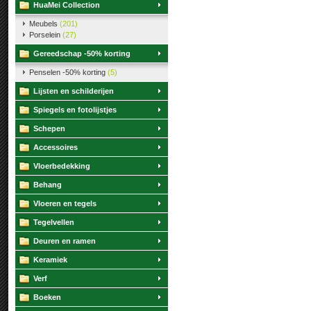
HuaMei Collection
Meubels
(201)
Porselein
(27)
Gereedschap -50% korting
Penselen -50% korting
(5)
Lijsten en schilderijen
Spiegels en fotolijstjes
Schepen
Accessoires
Vloerbedekking
Behang
Vloeren en tegels
Tegelvellen
Deuren en ramen
Keramiek
Verf
Boeken