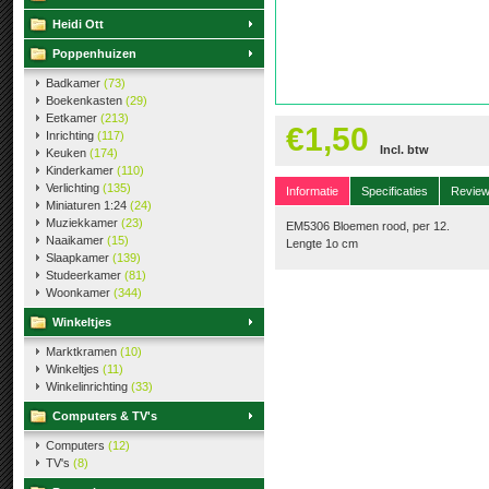
Heidi Ott
Poppenhuizen
Badkamer
(73)
Boekenkasten
(29)
Eetkamer
(213)
€1,50
Inrichting
(117)
Incl. btw
Keuken
(174)
Kinderkamer
(110)
Verlichting
(135)
Informatie
Specificaties
Revie
Miniaturen 1:24
(24)
Muziekkamer
(23)
EM5306 Bloemen rood, per 12.
Naaikamer
(15)
Lengte 1o cm
Slaapkamer
(139)
Studeerkamer
(81)
Woonkamer
(344)
Winkeltjes
Marktkramen
(10)
Winkeltjes
(11)
Winkelinrichting
(33)
Computers & TV's
Computers
(12)
TV's
(8)