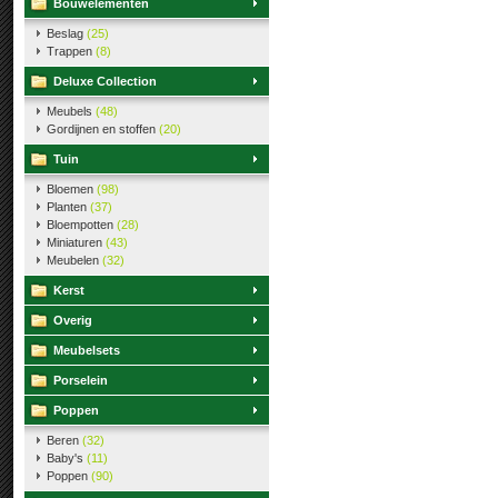
Bouwelementen
Beslag
(25)
Trappen
(8)
Deluxe Collection
Meubels
(48)
Gordijnen en stoffen
(20)
Tuin
Bloemen
(98)
Planten
(37)
Bloempotten
(28)
Miniaturen
(43)
Meubelen
(32)
Kerst
Overig
Meubelsets
Porselein
Poppen
Beren
(32)
Baby's
(11)
Poppen
(90)