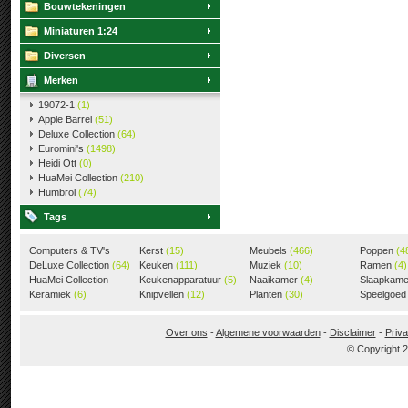
Bouwtekeningen
Miniaturen 1:24
Diversen
Merken
19072-1
(1)
Apple Barrel
(51)
Deluxe Collection
(64)
Euromini's
(1498)
Heidi Ott
(0)
HuaMei Collection
(210)
Humbrol
(74)
Tags
Computers & TV's
Kerst
(15)
Meubels
(466)
Poppen
(4
(18)
DeLuxe Collection
(64)
Keuken
(111)
Muziek
(10)
Ramen
(4)
HuaMei Collection
Keukenapparatuur
(5)
Naaikamer
(4)
Slaapkam
(205)
Keramiek
(6)
Knipvellen
(12)
Planten
(30)
Speelgoe
Over ons
-
Algemene voorwaarden
-
Disclaimer
-
Priva
© Copyright 