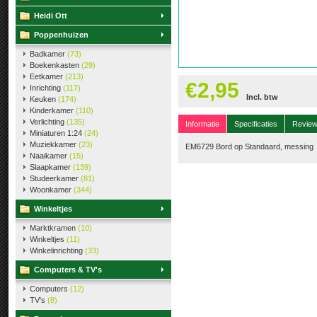
Heidi Ott
Poppenhuizen
Badkamer
(73)
Boekenkasten
(29)
Eetkamer
(213)
€2,95
Inrichting
(117)
Incl. btw
Keuken
(174)
Kinderkamer
(110)
Verlichting
(135)
Informatie
Specificaties
Revie
Miniaturen 1:24
(24)
Muziekkamer
(23)
EM6729 Bord op Standaard, messing
Naaikamer
(15)
Slaapkamer
(139)
Studeerkamer
(81)
Woonkamer
(344)
Winkeltjes
Marktkramen
(10)
Winkeltjes
(11)
Winkelinrichting
(33)
Computers & TV's
Computers
(12)
TV's
(8)