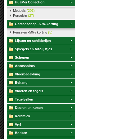
HuaMei Collection
Meubels
(201)
Porselein
(27)
Gereedschap -50% korting
Penselen -50% korting
(5)
Lijsten en schilderijen
Spiegels en fotolijstjes
Schepen
Accessoires
Vloerbedekking
Behang
Vloeren en tegels
Tegelvellen
Deuren en ramen
Keramiek
Verf
Boeken