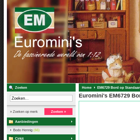
Zoeken
Home
EM6729 Bord op Standaa
Euromini's EM6729 Bo
» Zoeken op merk
Zoeken »
Aanbiedingen
Bodo Hennig
(66)
Cirkit