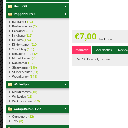
Heidi Ott
Poppenhuizen
Badkamer
(73)
Boekenkasten
(29)
Eetkamer
(213)
€7,00
Inrichting
(117)
Incl. btw
Keuken
(174)
Kinderkamer
(110)
Verlichting
(135)
Informatie
Specificaties
Revie
Miniaturen 1:24
(24)
Muziekkamer
(23)
EM6733 Doofpot, messing
Naaikamer
(15)
Slaapkamer
(139)
Studeerkamer
(81)
Woonkamer
(344)
Winkeltjes
Marktkramen
(10)
Winkeltjes
(11)
Winkelinrichting
(33)
Computers & TV's
Computers
(12)
TV's
(8)