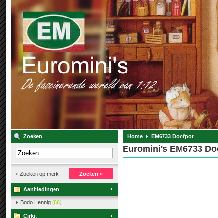
Zoeken
Home
EM6733 Doofpot
Euromini's EM6733 Do
» Zoeken op merk
Zoeken »
Aanbiedingen
Bodo Hennig
(66)
Cirkit