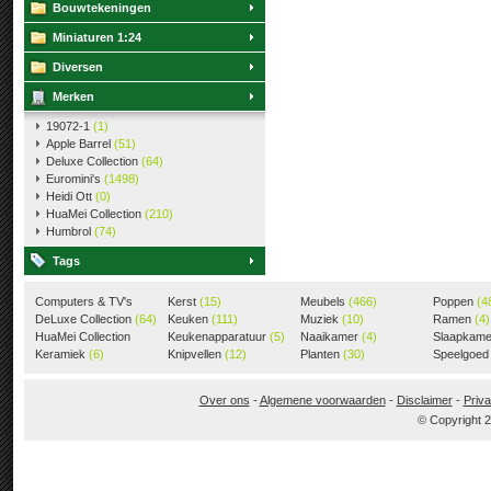
Bouwtekeningen
Miniaturen 1:24
Diversen
Merken
19072-1
(1)
Apple Barrel
(51)
Deluxe Collection
(64)
Euromini's
(1498)
Heidi Ott
(0)
HuaMei Collection
(210)
Humbrol
(74)
Tags
Computers & TV's
Kerst
(15)
Meubels
(466)
Poppen
(4
(18)
DeLuxe Collection
(64)
Keuken
(111)
Muziek
(10)
Ramen
(4)
HuaMei Collection
Keukenapparatuur
(5)
Naaikamer
(4)
Slaapkam
(205)
Keramiek
(6)
Knipvellen
(12)
Planten
(30)
Speelgoe
Over ons
-
Algemene voorwaarden
-
Disclaimer
-
Priva
© Copyright 