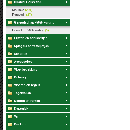
HuaMei Collection
Meubels
(201)
Porselein
(27)
Gereedschap -50% korting
Penselen -50% korting
(5)
Lijsten en schilderijen
Spiegels en fotolijstjes
Schepen
Accessoires
Vloerbedekking
Behang
Vloeren en tegels
Tegelvellen
Deuren en ramen
Keramiek
Verf
Boeken