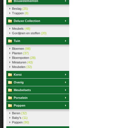
Bouwelementen
Beslag
(25)
Trappen
(8)
Deluxe Collection
Meubels
(48)
Gordijnen en stoffen
(20)
Tuin
Bloemen
(98)
Planten
(37)
Bloempotten
(28)
Miniaturen
(43)
Meubelen
(32)
Kerst
Overig
Meubelsets
Porselein
Poppen
Beren
(32)
Baby's
(11)
Poppen
(90)