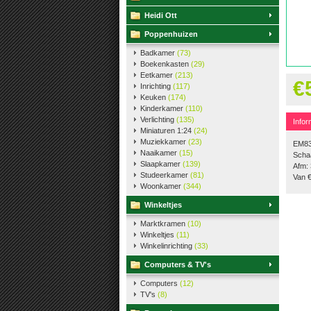
Heidi Ott
Poppenhuizen
Badkamer
(73)
Boekenkasten
(29)
Eetkamer
(213)
€
Inrichting
(117)
Keuken
(174)
Kinderkamer
(110)
Verlichting
(135)
Infor
Miniaturen 1:24
(24)
Muziekkamer
(23)
EM83
Naaikamer
(15)
Schaa
Slaapkamer
(139)
Afm: 
Studeerkamer
(81)
Van 
Woonkamer
(344)
Winkeltjes
Marktkramen
(10)
Winkeltjes
(11)
Winkelinrichting
(33)
Computers & TV's
Computers
(12)
TV's
(8)