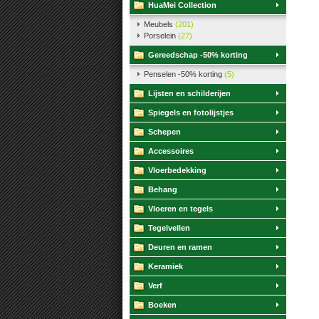
HuaMei Collection
Meubels
(201)
Porselein
(27)
Gereedschap -50% korting
Penselen -50% korting
(5)
Lijsten en schilderijen
Spiegels en fotolijstjes
Schepen
Accessoires
Vloerbedekking
Behang
Vloeren en tegels
Tegelvellen
Deuren en ramen
Keramiek
Verf
Boeken