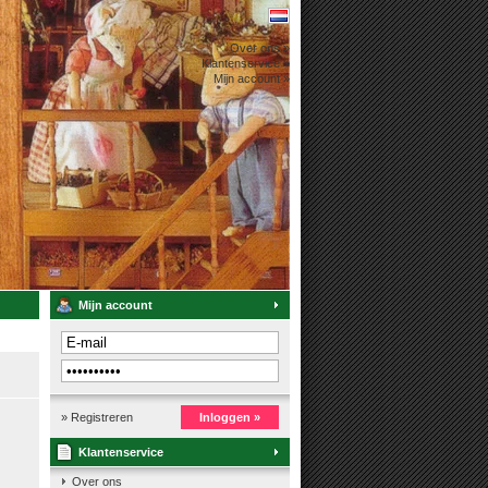
Over ons »
Klantenservice »
Mijn account »
Mijn account
» Registreren
Inloggen »
Klantenservice
Over ons