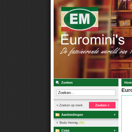
Zoeken
Hom
Eur
» Zoeken op merk
Zoeken »
Aanbiedingen
Bodo Hennig
(66)
Cirkit