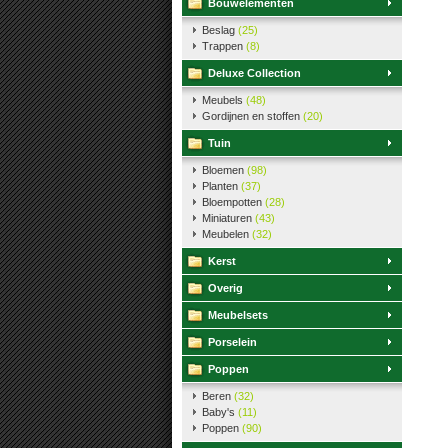
Bouwelementen
Beslag
(25)
Trappen
(8)
Deluxe Collection
Meubels
(48)
Gordijnen en stoffen
(20)
Tuin
Bloemen
(98)
Planten
(37)
Bloempotten
(28)
Miniaturen
(43)
Meubelen
(32)
Kerst
Overig
Meubelsets
Porselein
Poppen
Beren
(32)
Baby's
(11)
Poppen
(90)