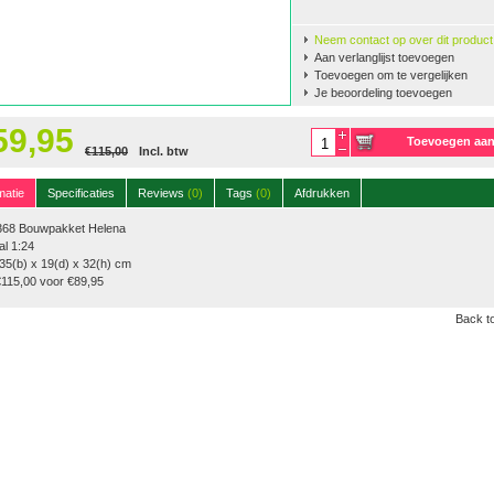
Neem contact op over dit product
Aan verlanglijst toevoegen
Toevoegen om te vergelijken
Je beoordeling toevoegen
59,95
Toevoegen aa
€115,00
Incl. btw
winkelwagen
matie
Specificaties
Reviews
(0)
Tags
(0)
Afdrukken
68 Bouwpakket Helena
l 1:24
35(b) x 19(d) x 32(h) cm
€115,00 voor €89,95
Back to