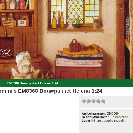
e
EM8368 Bouwpakket Helena 1:24
omini's EM8368 Bouwpakket Helena 1:24
Artikelnummer:
EM8368
Beschikbaarheid:
Op voorraad
Levertijd:
zo spoedig mogelijk!