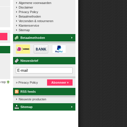
Algemene voorwaarden
Disclaimer
Privacy Policy
Betaalmethoden
Verzenden & retourneren
Klantenservice
Sitemap
n
Betaalmethoden
Nieuwsbrief
 top
» Privacy Policy
Abonneer »
RSS feeds
Nieuwste producten
Sitemap