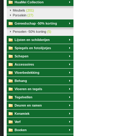
HuaMei Collection
Meubels
(201)
Porselein
(27)
Gereedschap -50% korting
Penselen -50% korting
(5)
Lijsten en schilderijen
Spiegels en fotolijstjes
Schepen
Accessoires
Vloerbedekking
Behang
Vloeren en tegels
Tegelvellen
Deuren en ramen
Keramiek
Verf
Boeken