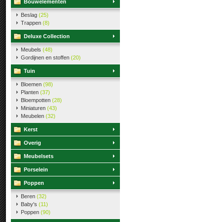
Bouwelementen
Beslag
(25)
Trappen
(8)
Deluxe Collection
Meubels
(48)
Gordijnen en stoffen
(20)
Tuin
Bloemen
(98)
Planten
(37)
Bloempotten
(28)
Miniaturen
(43)
Meubelen
(32)
Kerst
Overig
Meubelsets
Porselein
Poppen
Beren
(32)
Baby's
(11)
Poppen
(90)