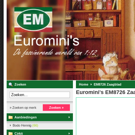
Zoeken
Home
EM8726 Zaagblad
Euromini's EM8726 Za
» Zoeken op merk
Zoeken »
Aanbiedingen
Bodo Hennig
(66)
Cirkit