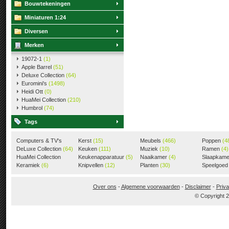
Bouwtekeningen
Miniaturen 1:24
Diversen
Merken
19072-1
(1)
Apple Barrel
(51)
Deluxe Collection
(64)
Euromini's
(1498)
Heidi Ott
(0)
HuaMei Collection
(210)
Humbrol
(74)
Tags
Computers & TV's
Kerst
(15)
Meubels
(466)
Poppen
(4
(18)
DeLuxe Collection
(64)
Keuken
(111)
Muziek
(10)
Ramen
(4)
HuaMei Collection
Keukenapparatuur
(5)
Naaikamer
(4)
Slaapkam
(205)
Keramiek
(6)
Knipvellen
(12)
Planten
(30)
Speelgoe
Over ons
-
Algemene voorwaarden
-
Disclaimer
-
Priva
© Copyright 