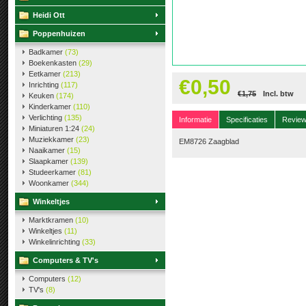
Heidi Ott
Poppenhuizen
Badkamer
(73)
Boekenkasten
(29)
Eetkamer
(213)
€0,50
Inrichting
(117)
€1,75
Incl. btw
Keuken
(174)
Kinderkamer
(110)
Verlichting
(135)
Informatie
Specificaties
Revie
Miniaturen 1:24
(24)
Muziekkamer
(23)
EM8726 Zaagblad
Naaikamer
(15)
Slaapkamer
(139)
Studeerkamer
(81)
Woonkamer
(344)
Winkeltjes
Marktkramen
(10)
Winkeltjes
(11)
Winkelinrichting
(33)
Computers & TV's
Computers
(12)
TV's
(8)