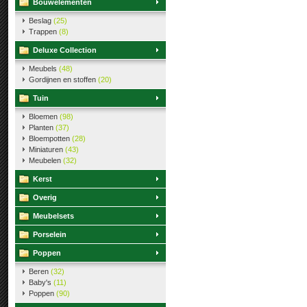
Bouwelementen
Beslag
(25)
Trappen
(8)
Deluxe Collection
Meubels
(48)
Gordijnen en stoffen
(20)
Tuin
Bloemen
(98)
Planten
(37)
Bloempotten
(28)
Miniaturen
(43)
Meubelen
(32)
Kerst
Overig
Meubelsets
Porselein
Poppen
Beren
(32)
Baby's
(11)
Poppen
(90)