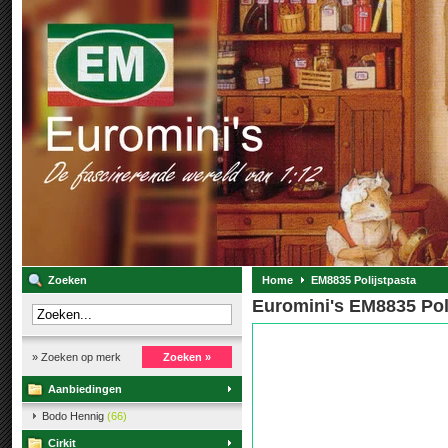
Zoeken
Home
EM8835 Polijstpasta
Euromini's EM8835 Pol
» Zoeken op merk
Zoeken »
Aanbiedingen
Bodo Hennig
(66)
Cirkit