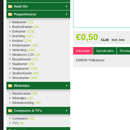
Heidi Ott
Poppenhuizen
Badkamer
(73)
Boekenkasten
(29)
Eetkamer
(213)
€0,50
Inrichting
(117)
€1,00
Incl. btw
Keuken
(174)
Kinderkamer
(110)
Verlichting
(135)
Informatie
Specificaties
Revie
Miniaturen 1:24
(24)
Muziekkamer
(23)
EM8835 Polijstpasta
Naaikamer
(15)
Slaapkamer
(139)
Studeerkamer
(81)
Woonkamer
(344)
Winkeltjes
Marktkramen
(10)
Winkeltjes
(11)
Winkelinrichting
(33)
Computers & TV's
Computers
(12)
TV's
(8)