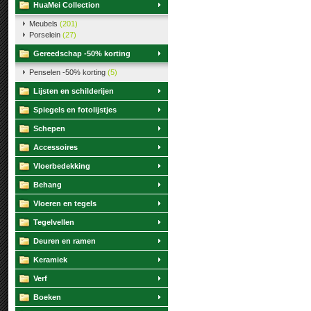
HuaMei Collection
Meubels
(201)
Porselein
(27)
Gereedschap -50% korting
Penselen -50% korting
(5)
Lijsten en schilderijen
Spiegels en fotolijstjes
Schepen
Accessoires
Vloerbedekking
Behang
Vloeren en tegels
Tegelvellen
Deuren en ramen
Keramiek
Verf
Boeken