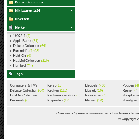
Bouwtekeningen
Miniaturen 1:24
Diversen
Merken
19072-1
(1)
Apple Barrel
(51)
Deluxe Collection
(64)
Euromini's
(1498)
Heidi Ott
(0)
HuaMei Collection
(210)
Humbrol
(74)
Tags
Computers & TV's
Kerst
(15)
Meubels
(466)
Poppen
(4
(18)
DeLuxe Collection
(64)
Keuken
(111)
Muziek
(10)
Ramen
(4)
HuaMei Collection
Keukenapparatuur
(5)
Naaikamer
(4)
Slaapkam
(205)
Keramiek
(6)
Knipvellen
(12)
Planten
(30)
Speelgoe
Over ons
-
Algemene voorwaarden
-
Disclaimer
-
Priva
© Copyright 