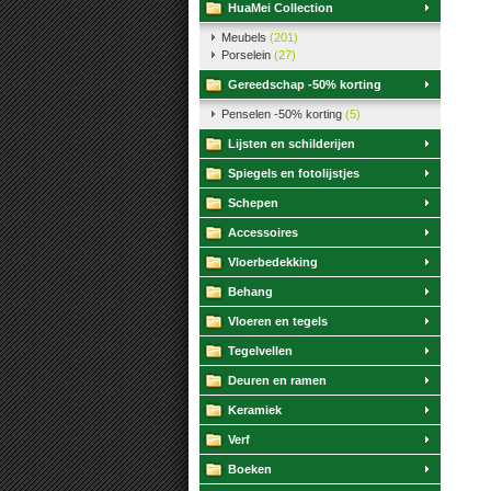
HuaMei Collection
Meubels
(201)
Porselein
(27)
Gereedschap -50% korting
Penselen -50% korting
(5)
Lijsten en schilderijen
Spiegels en fotolijstjes
Schepen
Accessoires
Vloerbedekking
Behang
Vloeren en tegels
Tegelvellen
Deuren en ramen
Keramiek
Verf
Boeken