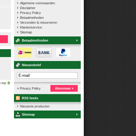
Algemene voorwaarden
Disclaimer
Privacy Policy
Betaalmethoden
Verzenden & retourneren
Klantenservice
Sitemap
n
Betaalmethoden
Nieuwsbrief
 top
» Privacy Policy
Abonneer »
RSS feeds
Nieuwste producten
Sitemap