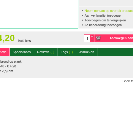
Neem contact op over dit product
Aan verlanglijst toevoegen
Toevoegen om te vergelijken
Je beoordeling toevoegen
4,20
Toevoegen aa
Incl. btw
winkelwagen
matie
Specificaties
Reviews
(0)
Tags
(1)
Afdrukken
lbrood op plank
48 - € 4,20
x 2(h) cm.
Back to