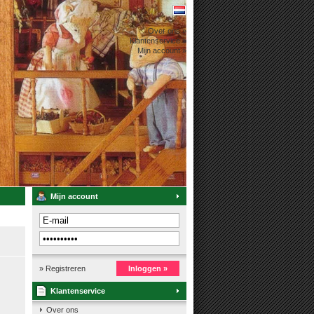
Over ons »
Klantenservice »
Mijn account »
Mijn account
» Registreren
Inloggen »
Klantenservice
Over ons