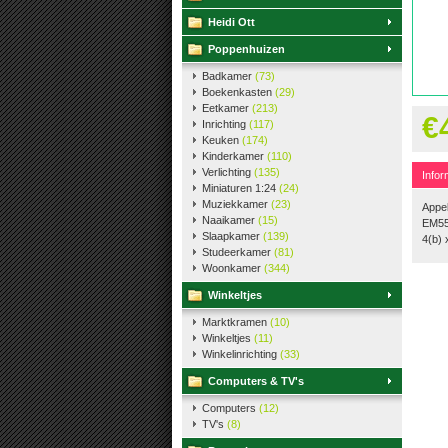
Heidi Ott
Poppenhuizen
Badkamer
(73)
Boekenkasten
(29)
Eetkamer
(213)
€
Inrichting
(117)
Keuken
(174)
Kinderkamer
(110)
Verlichting
(135)
Infor
Miniaturen 1:24
(24)
Muziekkamer
(23)
Appe
Naaikamer
(15)
EM55
Slaapkamer
(139)
4(b) 
Studeerkamer
(81)
Woonkamer
(344)
Winkeltjes
Marktkramen
(10)
Winkeltjes
(11)
Winkelinrichting
(33)
Computers & TV's
Computers
(12)
TV's
(8)