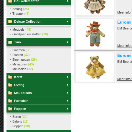
Bouwelementen
Beslag
(25)
Meer info 
Trappen
(8)
Deluxe Collection
Euromin
EM Beertj
Meubels
(48)
Gordijnen en stoffen
(20)
Tuin
Meer info 
Bloemen
(98)
Planten
(37)
Euromin
Bloempotten
(28)
EM Beertj
Miniaturen
(43)
Meubelen
(32)
Kerst
Meer info 
Overig
Meubelsets
Porselein
Poppen
Beren
(32)
Baby's
(11)
Poppen
(90)