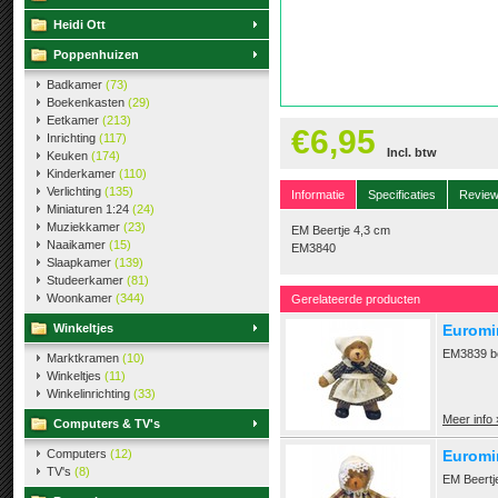
Heidi Ott
Poppenhuizen
Badkamer
(73)
Boekenkasten
(29)
Eetkamer
(213)
€6,95
Inrichting
(117)
Incl. btw
Keuken
(174)
Kinderkamer
(110)
Verlichting
(135)
Informatie
Specificaties
Revie
Miniaturen 1:24
(24)
Muziekkamer
(23)
EM Beertje 4,3 cm
Naaikamer
(15)
EM3840
Slaapkamer
(139)
Studeerkamer
(81)
Woonkamer
(344)
Gerelateerde producten
Winkeltjes
Euromin
EM3839 be
Marktkramen
(10)
Winkeltjes
(11)
Winkelinrichting
(33)
Meer info 
Computers & TV's
Computers
(12)
Euromin
TV's
(8)
EM Beertj