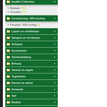
HuaMei Collection
Meubels
(201)
Porselein
(27)
Gereedschap -50% korting
Penselen -50% korting
(5)
Lijsten en schilderijen
Spiegels en fotolijstjes
Schepen
Accessoires
Vloerbedekking
Behang
Vloeren en tegels
Tegelvellen
Deuren en ramen
Keramiek
Verf
Boeken