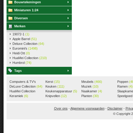
Bouwtekeningen
Miniaturen 1:24
Diversen
Merken
19072-1
(1)
Apple Barrel
(51)
Deluxe Collection
(64)
Euromini's
(1498)
Heidi Ott
(0)
HuaMei Collection
(210)
Humbrol
(74)
Tags
Computers & TV's
Kerst
(15)
Meubels
(466)
Poppen
(4
(18)
DeLuxe Collection
(64)
Keuken
(111)
Muziek
(10)
Ramen
(4)
HuaMei Collection
Keukenapparatuur
(5)
Naaikamer
(4)
Slaapkam
(205)
Keramiek
(6)
Knipvellen
(12)
Planten
(30)
Speelgoe
Over ons
-
Algemene voorwaarden
-
Disclaimer
-
Priva
© Copyright 