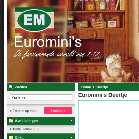
Zoeken
Home
Beertje
Euromini's Beertje
» Zoeken op merk
Zoeken »
Aanbiedingen
Bodo Hennig
(66)
Cirkit