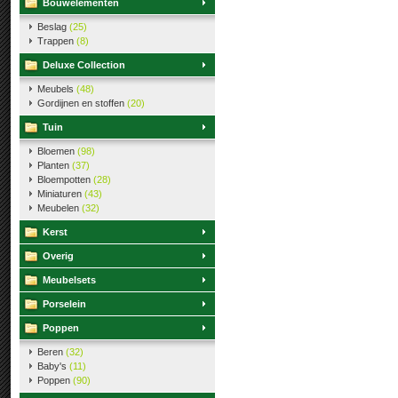
Bouwelementen
Beslag
(25)
Trappen
(8)
Deluxe Collection
Meubels
(48)
Gordijnen en stoffen
(20)
Tuin
Bloemen
(98)
Planten
(37)
Bloempotten
(28)
Miniaturen
(43)
Meubelen
(32)
Kerst
Overig
Meubelsets
Porselein
Poppen
Beren
(32)
Baby's
(11)
Poppen
(90)