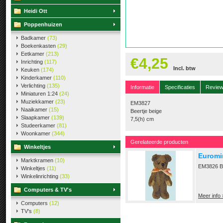
Heidi Ott
Poppenhuizen
Badkamer
(73)
Boekenkasten
(29)
Eetkamer
(213)
€4,25
Inrichting
(117)
Incl. btw
Keuken
(174)
Kinderkamer
(110)
Verlichting
(135)
Informatie
Specificaties
Revie
Miniaturen 1:24
(24)
Muziekkamer
(23)
EM3827
Naaikamer
(15)
Beertje beige
Slaapkamer
(139)
7,5(h) cm
Studeerkamer
(81)
Woonkamer
(344)
Gerelateerde producten
Winkeltjes
Euromin
Marktkramen
(10)
EM3826 Bee
Winkeltjes
(11)
Winkelinrichting
(33)
Computers & TV's
Meer info 
Computers
(12)
TV's
(8)