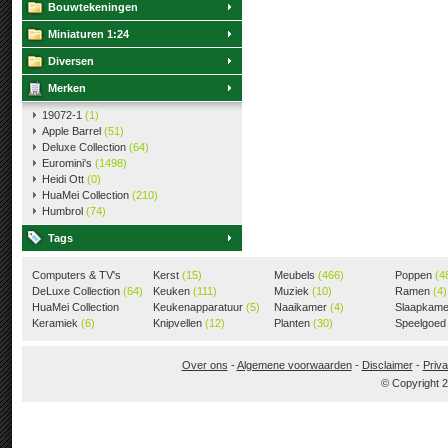
Bouwtekeningen
Miniaturen 1:24
Diversen
Merken
19072-1
(1)
Apple Barrel
(51)
Deluxe Collection
(64)
Euromini's
(1498)
Heidi Ott
(0)
HuaMei Collection
(210)
Humbrol
(74)
Tags
Computers & TV's
Kerst
(15)
Meubels
(466)
Poppen
(4
(18)
DeLuxe Collection
(64)
Keuken
(111)
Muziek
(10)
Ramen
(4)
HuaMei Collection
Keukenapparatuur
(5)
Naaikamer
(4)
Slaapkam
(205)
Keramiek
(6)
Knipvellen
(12)
Planten
(30)
Speelgoe
Over ons
-
Algemene voorwaarden
-
Disclaimer
-
Priva
© Copyright 