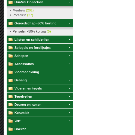
HuaMei Collection
Meubels
(201)
Porselein
(27)
Gereedschap -50% korting
Penselen -50% korting
(5)
Lijsten en schilderijen
Spiegels en fotolijstjes
Schepen
Accessoires
Vloerbedekking
Behang
Vloeren en tegels
Tegelvellen
Deuren en ramen
Keramiek
Verf
Boeken