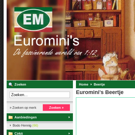
Zoeken
Home
Beertje
Euromini's Beertje
» Zoeken op merk
Zoeken »
Aanbiedingen
Bodo Hennig
(66)
Cirkit