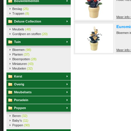
Bouwelementen
Beslag
(25)
Trappen
(8)
Meer info 
Deluxe Collection
Euromi
Meubels
(48)
Bloemen i
Gordijnen en stoffen
(20)
Tuin
Bloemen
(98)
Meer info 
Planten
(37)
Bloempotten
(28)
Miniaturen
(43)
Meubelen
(32)
Kerst
Overig
Meubelsets
Porselein
Poppen
Beren
(32)
Baby's
(11)
Poppen
(90)