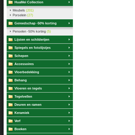
HuaMei Collection
Meubels
(201)
Porselein
(27)
Gereedschap -50% korting
Penselen -50% korting
(5)
Lijsten en schilderijen
Spiegels en fotolijstjes
Schepen
Accessoires
Vloerbedekking
Behang
Vloeren en tegels
Tegelvellen
Deuren en ramen
Keramiek
Verf
Boeken