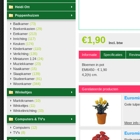
Heidi Ott
Poppenhuizen
Badkamer
(73)
Boekenkasten
(29)
Eetkamer
(213)
€1,90
Inrichting
(117)
Incl. btw
Keuken
(174)
Kinderkamer
(110)
Verlichting
(135)
Informatie
Specificaties
Revie
Miniaturen 1:24
(24)
Muziekkamer
(23)
Bloemen in pot
Naaikamer
(15)
EM6450 - € 1,90
Slaapkamer
(139)
4,2(h) cm.
Studeerkamer
(81)
Woonkamer
(344)
Gerelateerde producten
Winkeltjes
Euromin
Marktkramen
(10)
Gele tulpe
Winkeltjes
(11)
Winkelinrichting
(33)
Computers & TV's
Meer info 
Computers
(12)
TV's
(8)
Euromin
Rode roze