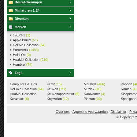
Bouwtekeningen
Miniaturen 1:24
Diversen
Merken
19072-1
(1)
Apple Barrel
(51)
Deluxe Collection
(64)
Euromini's
(1498)
Heidi Ott
(0)
HuaMei Collection
(210)
Humbrol
(74)
Tags
Computers & TV's
Kerst
(15)
Meubels
(466)
Poppen
(4
(18)
DeLuxe Collection
(64)
Keuken
(111)
Muziek
(10)
Ramen
(4)
HuaMei Collection
Keukenapparatuur
(5)
Naaikamer
(4)
Slaapkam
(205)
Keramiek
(6)
Knipvellen
(12)
Planten
(30)
Speelgoe
Over ons
-
Algemene voorwaarden
-
Disclaimer
-
Priva
© Copyright 