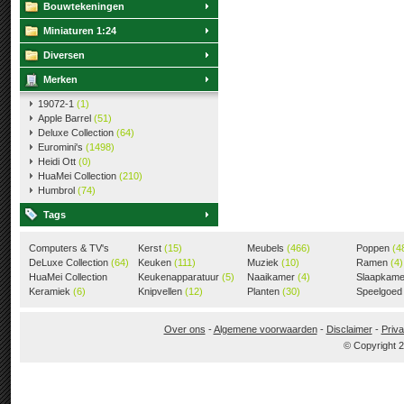
Bouwtekeningen
Miniaturen 1:24
Diversen
Merken
19072-1
(1)
Apple Barrel
(51)
Deluxe Collection
(64)
Euromini's
(1498)
Heidi Ott
(0)
HuaMei Collection
(210)
Humbrol
(74)
Tags
Computers & TV's
Kerst
(15)
Meubels
(466)
Poppen
(4
(18)
DeLuxe Collection
(64)
Keuken
(111)
Muziek
(10)
Ramen
(4)
HuaMei Collection
Keukenapparatuur
(5)
Naaikamer
(4)
Slaapkam
(205)
Keramiek
(6)
Knipvellen
(12)
Planten
(30)
Speelgoe
Over ons
-
Algemene voorwaarden
-
Disclaimer
-
Priva
© Copyright 