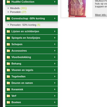
WD833 Pop
HuaMei Collection
huis op vo
trappen e
Meubels
(201)
Porselein
(27)
Meer info 
Gereedschap -50% korting
Penselen -50% korting
(5)
Lijsten en schilderijen
Spiegels en fotolijstjes
Schepen
Accessoires
Vloerbedekking
Behang
Vloeren en tegels
Tegelvellen
Deuren en ramen
Keramiek
Verf
Boeken