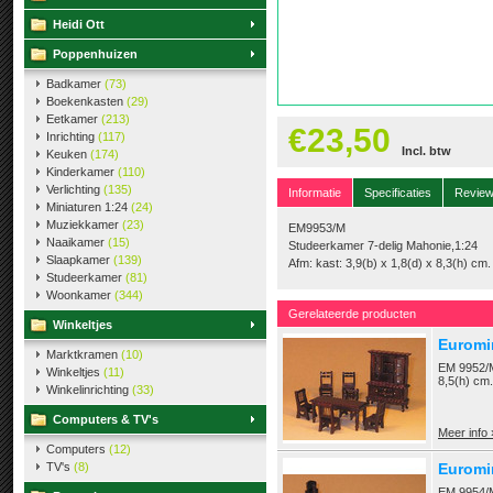
Heidi Ott
Poppenhuizen
Badkamer
(73)
Boekenkasten
(29)
Eetkamer
(213)
€23,50
Inrichting
(117)
Incl. btw
Keuken
(174)
Kinderkamer
(110)
Verlichting
(135)
Informatie
Specificaties
Revie
Miniaturen 1:24
(24)
Muziekkamer
(23)
EM9953/M
Naaikamer
(15)
Studeerkamer 7-delig Mahonie,1:24
Slaapkamer
(139)
Afm: kast: 3,9(b) x 1,8(d) x 8,3(h) cm.
Studeerkamer
(81)
Woonkamer
(344)
Gerelateerde producten
Winkeltjes
Euromi
Marktkramen
(10)
EM 9952/M 
Winkeltjes
(11)
8,5(h) cm.
Winkelinrichting
(33)
Computers & TV's
Meer info 
Computers
(12)
TV's
(8)
Euromi
EM 9954/M 