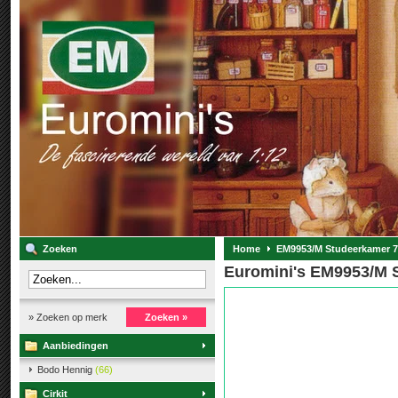
Zoeken
Home
EM9953/M Studeerkamer 7
Euromini's EM9953/M S
» Zoeken op merk
Zoeken »
Aanbiedingen
Bodo Hennig
(66)
Cirkit