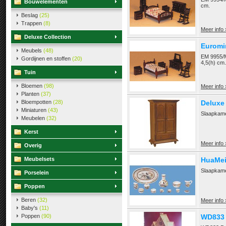
Bouwelementen
cm.
Beslag
(25)
Trappen
(8)
Meer info 
Deluxe Collection
Euromi
Meubels
(48)
EM 9955/M
Gordijnen en stoffen
(20)
4,5(h) cm.
Tuin
Bloemen
(98)
Meer info 
Planten
(37)
Bloempotten
(28)
Deluxe
Miniaturen
(43)
Slaapkame
Meubelen
(32)
Kerst
Meer info 
Overig
Meubelsets
HuaMei 
Slaapkamer
Porselein
Poppen
Beren
(32)
Meer info 
Baby's
(11)
Poppen
(90)
WD833 