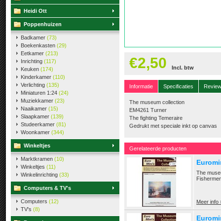
Heidi Ott
Poppenhuizen
Badkamer
(73)
Boekenkasten
(29)
Eetkamer
(213)
€2,50
Inrichting
(117)
Incl. btw
Keuken
(174)
Kinderkamer
(110)
Verlichting
(135)
Informatie
Specificaties
Revie
Miniaturen 1:24
(24)
Muziekkamer
(23)
The museum collection
Naaikamer
(15)
EM4261 Turner
Slaapkamer
(139)
The fighting Temeraire
Studeerkamer
(81)
Gedrukt met speciale inkt op canvas
Woonkamer
(344)
Winkeltjes
Gerelateerde producten
Marktkramen
(10)
Euromi
Winkeltjes
(11)
The museu
Winkelinrichting
(33)
Fishermen 
Computers & TV's
Computers
(12)
Meer info 
TV's
(8)
Euromi