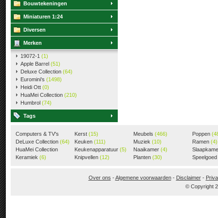
Bouwtekeningen
Miniaturen 1:24
Diversen
Merken
19072-1
(1)
Apple Barrel
(51)
Deluxe Collection
(64)
Euromini's
(1498)
Heidi Ott
(0)
HuaMei Collection
(210)
Humbrol
(74)
Tags
Computers & TV's
Kerst
(15)
Meubels
(466)
Poppen
(4
(18)
DeLuxe Collection
(64)
Keuken
(111)
Muziek
(10)
Ramen
(4)
HuaMei Collection
Keukenapparatuur
(5)
Naaikamer
(4)
Slaapkam
(205)
Keramiek
(6)
Knipvellen
(12)
Planten
(30)
Speelgoe
Over ons
-
Algemene voorwaarden
-
Disclaimer
-
Priva
© Copyright 