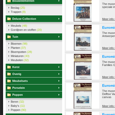
Bouwelementen
The museu
speciale i
Beslag
(25)
Trappen
(8)
Deluxe Collection
Meer info 
Meubels
(48)
Euromi
Gordijnen en stoffen
(20)
The museu
Antwerpen
Tuin
Bloemen
(98)
Planten
(37)
Meer info 
Bloempotten
(28)
Miniaturen
(43)
Euromi
Meubelen
(32)
The museu
Families 
Kerst
Overig
Meer info 
Meubelsets
Euromi
Porselein
The museu
Delftse Va
Poppen
canvas
Beren
(32)
Baby's
(11)
Meer info 
Poppen
(90)
Euromi