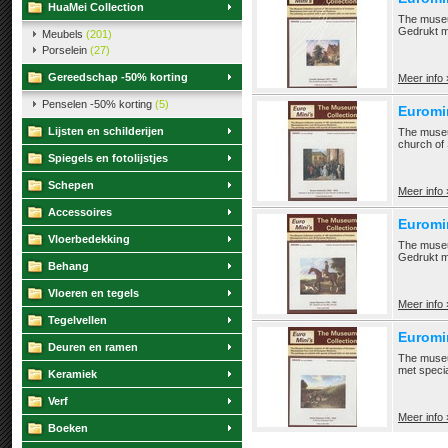
HuaMei Collection
The museu
Gedrukt m
Meubels
(201)
Porselein
(27)
Gereedschap -50% korting
Meer info 
Penselen -50% korting
(5)
Euromi
Lijsten en schilderijen
The museum
church of
Spiegels en fotolijstjes
Schepen
Meer info 
Accessoires
Euromi
Vloerbedekking
The museu
Gedrukt m
Behang
Vloeren en tegels
Meer info 
Tegelvellen
Euromi
Deuren en ramen
The museu
met specia
Keramiek
Verf
Meer info 
Boeken