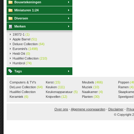
Bouwtekeningen
Miniaturen 1:24
Diversen
Merken
19072-1
(1)
Apple Barrel
(51)
Deluxe Collection
(64)
Euromini's
(1498)
Heidi Ott
(0)
HuaMei Collection
(210)
Humbrol
(74)
Tags
Computers & TV's
Kerst
(15)
Meubels
(466)
Poppen
(4
(18)
DeLuxe Collection
(64)
Keuken
(111)
Muziek
(10)
Ramen
(4)
HuaMei Collection
Keukenapparatuur
(5)
Naaikamer
(4)
Slaapkam
(205)
Keramiek
(6)
Knipvellen
(12)
Planten
(30)
Speelgoe
Over ons
-
Algemene voorwaarden
-
Disclaimer
-
Priva
© Copyright 