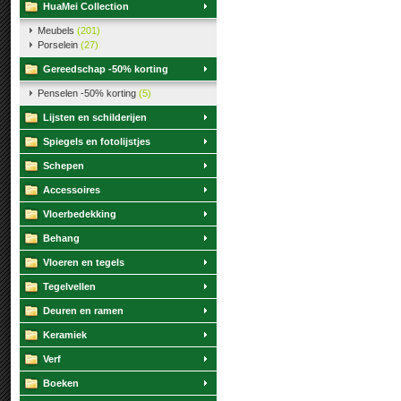
HuaMei Collection
Meubels
(201)
Porselein
(27)
Gereedschap -50% korting
Penselen -50% korting
(5)
Lijsten en schilderijen
Spiegels en fotolijstjes
Schepen
Accessoires
Vloerbedekking
Behang
Vloeren en tegels
Tegelvellen
Deuren en ramen
Keramiek
Verf
Boeken