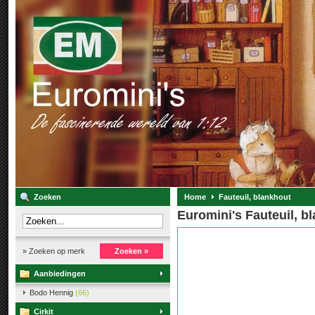
Zoeken
Home
Fauteuil, blankhout
Euromini's Fauteuil, b
» Zoeken op merk
Zoeken »
Aanbiedingen
Bodo Hennig
(66)
Cirkit