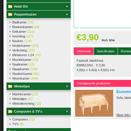
Heidi Ott
Poppenhuizen
Badkamer
(73)
Boekenkasten
(29)
Eetkamer
(213)
€3,90
Inrichting
(117)
Incl. btw
Keuken
(174)
Kinderkamer
(110)
Verlichting
(135)
Informatie
Specificaties
Revie
Miniaturen 1:24
(24)
Muziekkamer
(23)
Fauteuil, blankhout
Naaikamer
(15)
EM9613/N1 - € 3,90
Slaapkamer
(139)
4,8(b) x 4,4(d) x 6,6(h) cm.
Studeerkamer
(81)
Woonkamer
(344)
Gerelateerde producten
Winkeltjes
Euromin
Marktkramen
(10)
Sofa, blan
Winkeltjes
(11)
Winkelinrichting
(33)
Computers & TV's
Meer info 
Computers
(12)
TV's
(8)