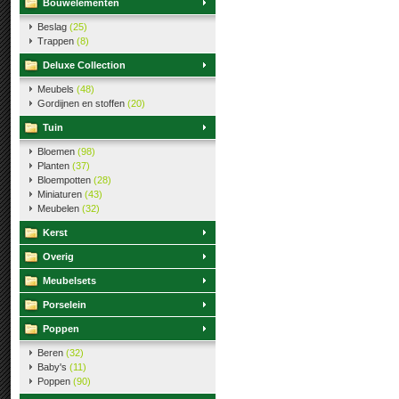
Bouwelementen
Beslag
(25)
Trappen
(8)
Deluxe Collection
Meubels
(48)
Gordijnen en stoffen
(20)
Tuin
Bloemen
(98)
Planten
(37)
Bloempotten
(28)
Miniaturen
(43)
Meubelen
(32)
Kerst
Overig
Meubelsets
Porselein
Poppen
Beren
(32)
Baby's
(11)
Poppen
(90)