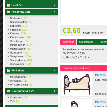
Heidi Ott
Poppenhuizen
Badkamer
(73)
Boekenkasten
(29)
Eetkamer
(213)
€3,60
Inrichting
(117)
€7,20
Incl. btw
Keuken
(174)
Kinderkamer
(110)
Verlichting
(135)
Informatie
Specificaties
Revie
Miniaturen 1:24
(24)
Muziekkamer
(23)
Fauteuil met armleuningen, mahonie
Naaikamer
(15)
EM9676/M - € 7,20
Slaapkamer
(139)
5,5(b) x 5(d) x 11(h) cm.
Studeerkamer
(81)
Woonkamer
(344)
Gerelateerde producten
Winkeltjes
Euromi
Marktkramen
(10)
Sofa, mah
Winkeltjes
(11)
Winkelinrichting
(33)
Computers & TV's
Meer info 
Computers
(12)
TV's
(8)
Euromin
Fauteuil, 