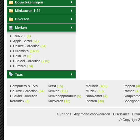
Bouwtekeningen
Miniaturen 1:24
Diversen
Merken
19072-1
(1)
Apple Barrel
(51)
Deluxe Collection
(64)
Euromini's
(1498)
Heidi Ott
(0)
HuaMei Collection
(210)
Humbrol
(74)
Tags
Computers & TV's
Kerst
(15)
Meubels
(466)
Poppen
(4
(18)
DeLuxe Collection
(64)
Keuken
(111)
Muziek
(10)
Ramen
(4)
HuaMei Collection
Keukenapparatuur
(5)
Naaikamer
(4)
Slaapkam
(205)
Keramiek
(6)
Knipvellen
(12)
Planten
(30)
Speelgoe
Over ons
-
Algemene voorwaarden
-
Disclaimer
-
Priva
© Copyright 