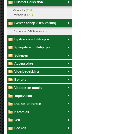
HuaMei Collection
Meubels
(201)
Porselein
(27)
Gereedschap -50% korting
Penselen -50% korting
(5)
Lijsten en schilderijen
Spiegels en fotolijstjes
Schepen
Accessoires
Vloerbedekking
Behang
Vloeren en tegels
Tegelvellen
Deuren en ramen
Keramiek
Verf
Boeken