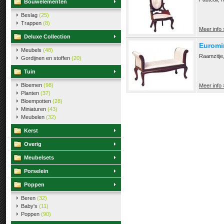
Bouwelementen
Beslag
(25)
Trappen
(8)
Meer info 
Deluxe Collection
Euromi
Meubels
(48)
Raamzitje
Gordijnen en stoffen
(20)
Tuin
Bloemen
(98)
Meer info 
Planten
(37)
Bloempotten
(28)
Miniaturen
(43)
Meubelen
(32)
Kerst
Overig
Meubelsets
Porselein
Poppen
Beren
(32)
Baby's
(11)
Poppen
(90)