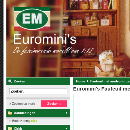
Zoeken
Home
Fauteuil met armleuninge
Euromini's Fauteuil m
» Zoeken op merk
Zoeken »
Aanbiedingen
Bodo Hennig
(66)
Cirkit