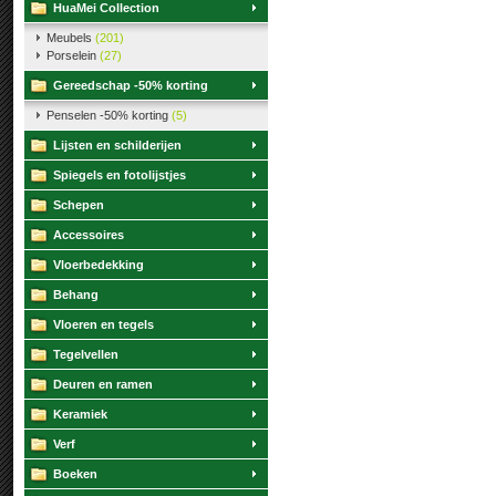
HuaMei Collection
Meubels
(201)
Porselein
(27)
Gereedschap -50% korting
Penselen -50% korting
(5)
Lijsten en schilderijen
Spiegels en fotolijstjes
Schepen
Accessoires
Vloerbedekking
Behang
Vloeren en tegels
Tegelvellen
Deuren en ramen
Keramiek
Verf
Boeken