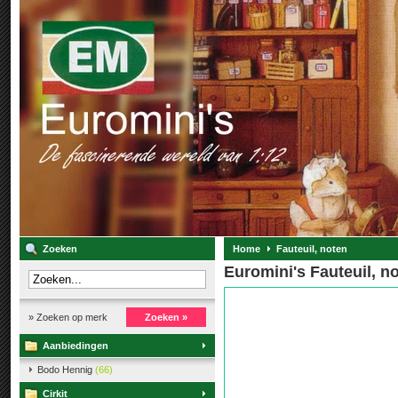
Zoeken
Home
Fauteuil, noten
Euromini's Fauteuil, n
» Zoeken op merk
Zoeken »
Aanbiedingen
Bodo Hennig
(66)
Cirkit