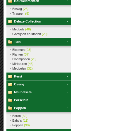
Bouwelementen
Beslag
(25)
Trappen
(8)
Deluxe Collection
Meubels
(48)
Gordijnen en stoffen
(20)
Tuin
Bloemen
(98)
Planten
(37)
Bloempotten
(28)
Miniaturen
(43)
Meubelen
(32)
Kerst
Overig
Meubelsets
Porselein
Poppen
Beren
(32)
Baby's
(11)
Poppen
(90)