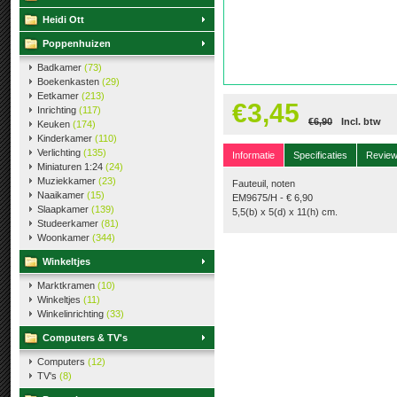
Heidi Ott
Poppenhuizen
Badkamer
(73)
Boekenkasten
(29)
Eetkamer
(213)
€3,45
Inrichting
(117)
€6,90
Incl. btw
Keuken
(174)
Kinderkamer
(110)
Verlichting
(135)
Informatie
Specificaties
Revie
Miniaturen 1:24
(24)
Muziekkamer
(23)
Fauteuil, noten
Naaikamer
(15)
EM9675/H - € 6,90
Slaapkamer
(139)
5,5(b) x 5(d) x 11(h) cm.
Studeerkamer
(81)
Woonkamer
(344)
Winkeltjes
Marktkramen
(10)
Winkeltjes
(11)
Winkelinrichting
(33)
Computers & TV's
Computers
(12)
TV's
(8)