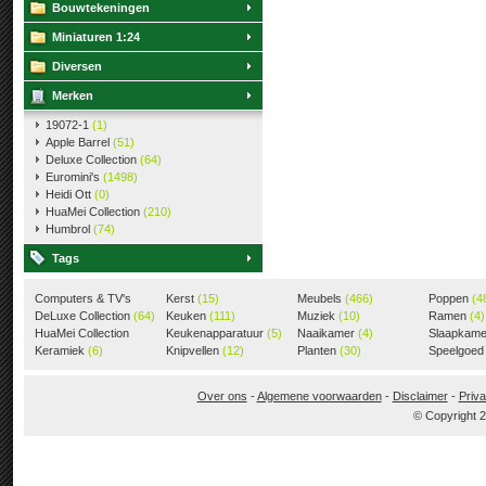
Bouwtekeningen
Miniaturen 1:24
Diversen
Merken
19072-1
(1)
Apple Barrel
(51)
Deluxe Collection
(64)
Euromini's
(1498)
Heidi Ott
(0)
HuaMei Collection
(210)
Humbrol
(74)
Tags
Computers & TV's
Kerst
(15)
Meubels
(466)
Poppen
(4
(18)
DeLuxe Collection
(64)
Keuken
(111)
Muziek
(10)
Ramen
(4)
HuaMei Collection
Keukenapparatuur
(5)
Naaikamer
(4)
Slaapkam
(205)
Keramiek
(6)
Knipvellen
(12)
Planten
(30)
Speelgoe
Over ons
-
Algemene voorwaarden
-
Disclaimer
-
Priva
© Copyright 