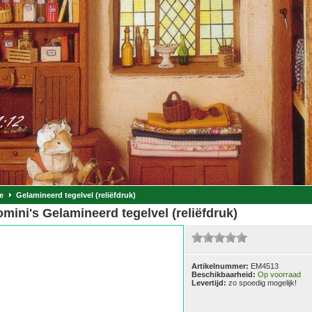
e
Gelamineerd tegelvel (reliëfdruk)
mini's Gelamineerd tegelvel (reliëfdruk)
Artikelnummer:
EM4513
Beschikbaarheid:
Op voorraad
Levertijd:
zo spoedig mogelijk!