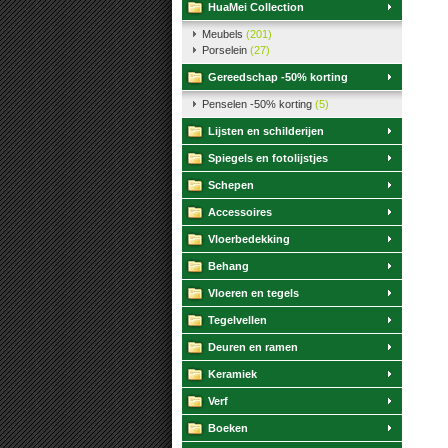
HuaMei Collection
Meubels
(201)
Porselein
(27)
Gereedschap -50% korting
Penselen -50% korting
(5)
Lijsten en schilderijen
Spiegels en fotolijstjes
Schepen
Accessoires
Vloerbedekking
Behang
Vloeren en tegels
Tegelvellen
Deuren en ramen
Keramiek
Verf
Boeken