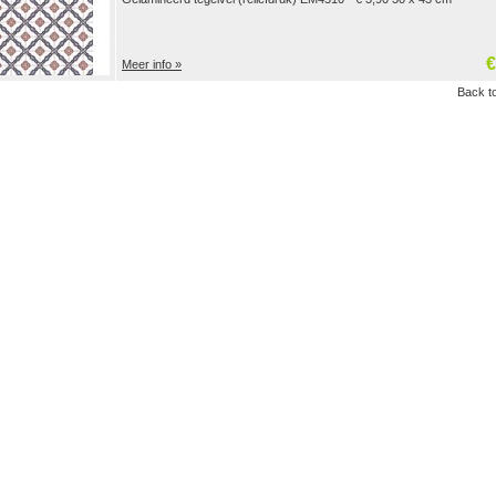
€
Meer info »
Back to