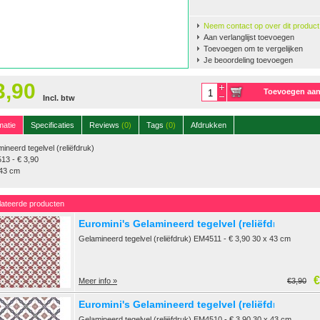
Neem contact op over dit product
Aan verlanglijst toevoegen
Toevoegen om te vergelijken
Je beoordeling toevoegen
3,90
Toevoegen aa
Incl. btw
winkelwagen
matie
Specificaties
Reviews
(0)
Tags
(0)
Afdrukken
ineerd tegelvel (reliëfdruk)
13 - € 3,90
 43 cm
lateerde producten
Euromini's Gelamineerd tegelvel (reliëfdruk)
Gelamineerd tegelvel (reliëfdruk) EM4511 - € 3,90 30 x 43 cm
€
Meer info »
€3,90
Euromini's Gelamineerd tegelvel (reliëfdruk)
Gelamineerd tegelvel (reliëfdruk) EM4510 - € 3,90 30 x 43 cm