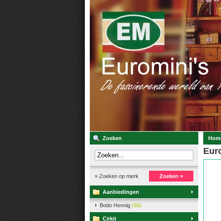
Zoeken
Hom
Euro
» Zoeken op merk
Zoeken »
Aanbiedingen
Bodo Hennig
(66)
Cirkit