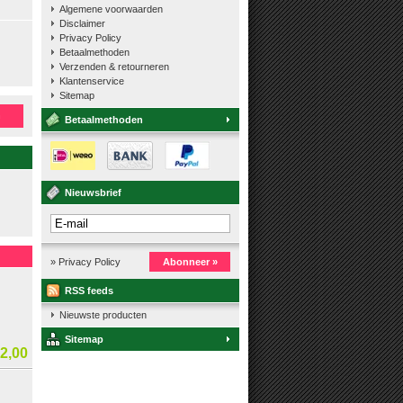
Algemene voorwaarden
Disclaimer
Privacy Policy
Betaalmethoden
Verzenden & retourneren
Klantenservice
Sitemap
n
Betaalmethoden
Nieuwsbrief
» Privacy Policy
Abonneer »
RSS feeds
Nieuwste producten
Sitemap
2,00