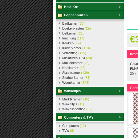
Heidi Ott
Poppenhuizen
Badkamer
(73)
Boekenkasten
(29)
Eetkamer
(213)
€
Inrichting
(117)
Keuken
(174)
Kinderkamer
(110)
Verlichting
(135)
Infor
Miniaturen 1:24
(24)
Muziekkamer
(23)
Gelam
Naaikamer
(15)
EM45
Slaapkamer
(139)
30 x
Studeerkamer
(81)
Woonkamer
(344)
Gere
Winkeltjes
Marktkramen
(10)
Winkeltjes
(11)
Winkelinrichting
(33)
Computers & TV's
Computers
(12)
TV's
(8)