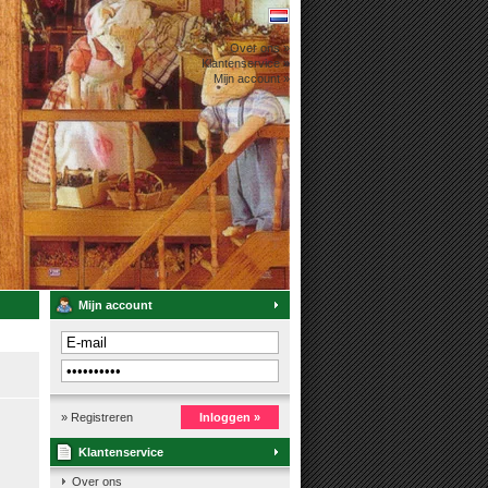
Over ons »
Klantenservice »
Mijn account »
Mijn account
» Registreren
Inloggen »
Klantenservice
Over ons