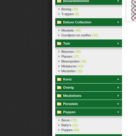
Bouwelementen
Beslag
(25)
Trappen
(8)
Deluxe Collection
Meubels
(48)
Gordijnen en stoffen
(20)
Tuin
Bloemen
(98)
Planten
(37)
Bloempotten
(28)
Miniaturen
(43)
Meubelen
(32)
Kerst
Overig
Meubelsets
Porselein
Poppen
Beren
(32)
Baby's
(11)
Poppen
(90)