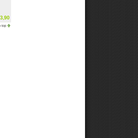
3,90
 top