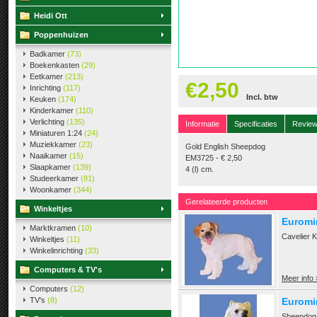
Heidi Ott
Poppenhuizen
Badkamer
(73)
Boekenkasten
(29)
Eetkamer
(213)
€2,50
Inrichting
(117)
Incl. btw
Keuken
(174)
Kinderkamer
(110)
Verlichting
(135)
Informatie
Specificaties
Revie
Miniaturen 1:24
(24)
Muziekkamer
(23)
Gold English Sheepdog
Naaikamer
(15)
EM3725 - € 2,50
Slaapkamer
(139)
4 (l) cm.
Studeerkamer
(81)
Woonkamer
(344)
Gerelateerde producten
Winkeltjes
Euromin
Marktkramen
(10)
Cavelier K
Winkeltjes
(11)
Winkelinrichting
(33)
Computers & TV's
Meer info 
Computers
(12)
TV's
(8)
Euromi
Sheepdog 