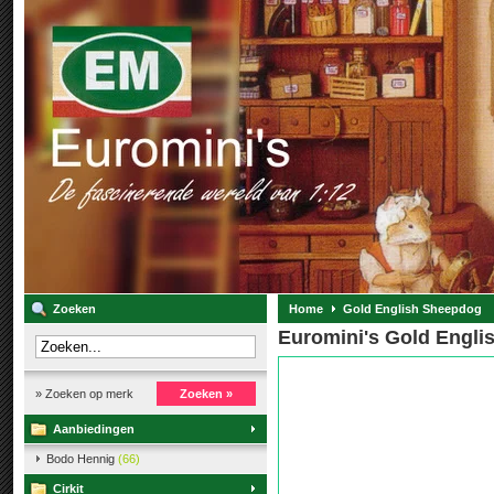
Zoeken
Home
Gold English Sheepdog
Euromini's Gold Engl
» Zoeken op merk
Zoeken »
Aanbiedingen
Bodo Hennig
(66)
Cirkit