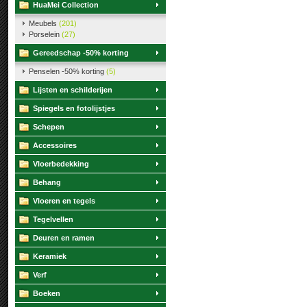
HuaMei Collection
Meubels
(201)
Porselein
(27)
Gereedschap -50% korting
Penselen -50% korting
(5)
Lijsten en schilderijen
Spiegels en fotolijstjes
Schepen
Accessoires
Vloerbedekking
Behang
Vloeren en tegels
Tegelvellen
Deuren en ramen
Keramiek
Verf
Boeken