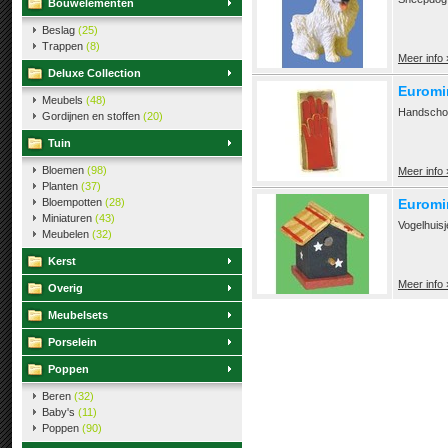
Bouwelementen
Beslag
(25)
Trappen
(8)
Meer info 
Deluxe Collection
Euromi
Meubels
(48)
Handschoe
Gordijnen en stoffen
(20)
Tuin
Bloemen
(98)
Meer info 
Planten
(37)
Bloempotten
(28)
Euromin
Miniaturen
(43)
Vogelhuisj
Meubelen
(32)
Kerst
Meer info 
Overig
Meubelsets
Porselein
Poppen
Beren
(32)
Baby's
(11)
Poppen
(90)