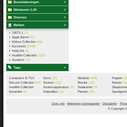
Bouwtekeningen
Miniaturen 1:24
Diversen
Merken
19072-1
(1)
Apple Barrel
(51)
Deluxe Collection
(64)
Euromini's
(1498)
Heidi Ott
(0)
HuaMei Collection
(210)
Humbrol
(74)
Tags
Computers & TV's
Kerst
(15)
Meubels
(466)
Poppen
(4
(18)
DeLuxe Collection
(64)
Keuken
(111)
Muziek
(10)
Ramen
(4)
HuaMei Collection
Keukenapparatuur
(5)
Naaikamer
(4)
Slaapkam
(205)
Keramiek
(6)
Knipvellen
(12)
Planten
(30)
Speelgoe
Over ons
-
Algemene voorwaarden
-
Disclaimer
-
Priva
© Copyright 