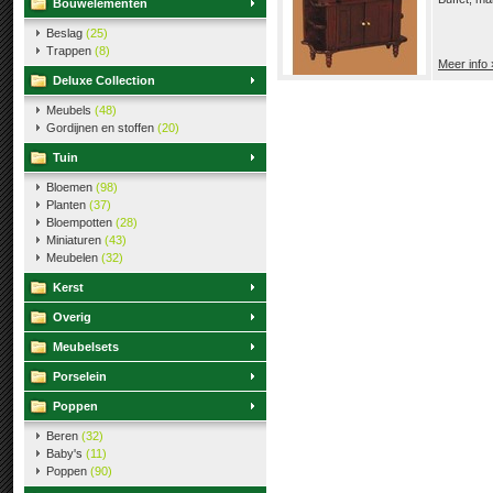
Bouwelementen
Beslag
(25)
Trappen
(8)
Meer info 
Deluxe Collection
Meubels
(48)
Gordijnen en stoffen
(20)
Tuin
Bloemen
(98)
Planten
(37)
Bloempotten
(28)
Miniaturen
(43)
Meubelen
(32)
Kerst
Overig
Meubelsets
Porselein
Poppen
Beren
(32)
Baby's
(11)
Poppen
(90)