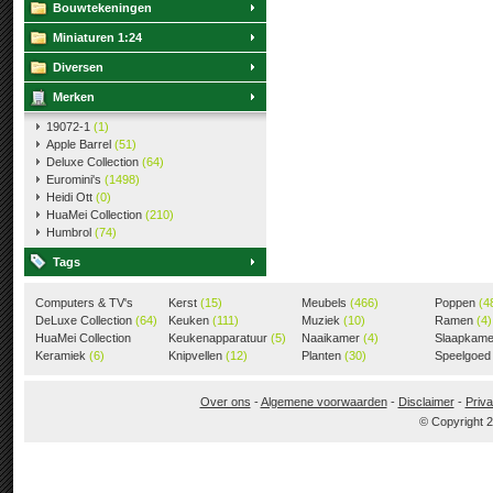
Bouwtekeningen
Miniaturen 1:24
Diversen
Merken
19072-1
(1)
Apple Barrel
(51)
Deluxe Collection
(64)
Euromini's
(1498)
Heidi Ott
(0)
HuaMei Collection
(210)
Humbrol
(74)
Tags
Computers & TV's
Kerst
(15)
Meubels
(466)
Poppen
(4
(18)
DeLuxe Collection
(64)
Keuken
(111)
Muziek
(10)
Ramen
(4)
HuaMei Collection
Keukenapparatuur
(5)
Naaikamer
(4)
Slaapkam
(205)
Keramiek
(6)
Knipvellen
(12)
Planten
(30)
Speelgoe
Over ons
-
Algemene voorwaarden
-
Disclaimer
-
Priva
© Copyright 