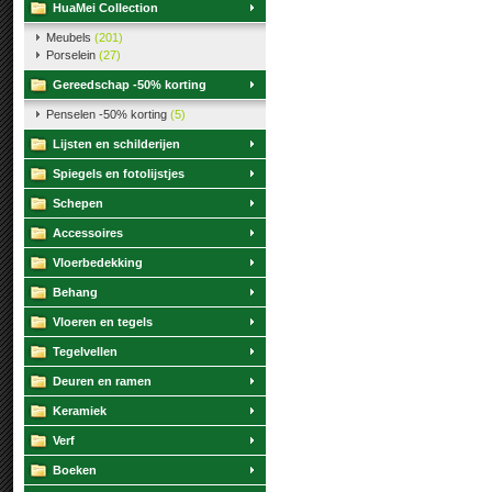
HuaMei Collection
Meubels
(201)
Porselein
(27)
Gereedschap -50% korting
Penselen -50% korting
(5)
Lijsten en schilderijen
Spiegels en fotolijstjes
Schepen
Accessoires
Vloerbedekking
Behang
Vloeren en tegels
Tegelvellen
Deuren en ramen
Keramiek
Verf
Boeken