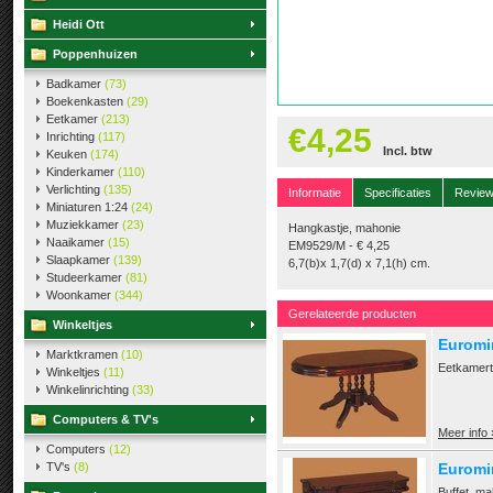
Heidi Ott
Poppenhuizen
Badkamer
(73)
Boekenkasten
(29)
Eetkamer
(213)
€4,25
Inrichting
(117)
Incl. btw
Keuken
(174)
Kinderkamer
(110)
Verlichting
(135)
Informatie
Specificaties
Revie
Miniaturen 1:24
(24)
Muziekkamer
(23)
Hangkastje, mahonie
Naaikamer
(15)
EM9529/M - € 4,25
Slaapkamer
(139)
6,7(b)x 1,7(d) x 7,1(h) cm.
Studeerkamer
(81)
Woonkamer
(344)
Gerelateerde producten
Winkeltjes
Euromi
Marktkramen
(10)
Eetkamert
Winkeltjes
(11)
Winkelinrichting
(33)
Computers & TV's
Meer info 
Computers
(12)
TV's
(8)
Euromin
Buffet, ma