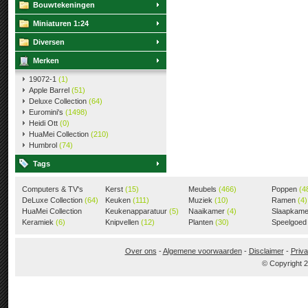
Bouwtekeningen
Miniaturen 1:24
Diversen
Merken
19072-1
(1)
Apple Barrel
(51)
Deluxe Collection
(64)
Euromini's
(1498)
Heidi Ott
(0)
HuaMei Collection
(210)
Humbrol
(74)
Tags
Computers & TV's
Kerst
(15)
Meubels
(466)
Poppen
(4
(18)
DeLuxe Collection
(64)
Keuken
(111)
Muziek
(10)
Ramen
(4)
HuaMei Collection
Keukenapparatuur
(5)
Naaikamer
(4)
Slaapkam
(205)
Keramiek
(6)
Knipvellen
(12)
Planten
(30)
Speelgoe
Over ons
-
Algemene voorwaarden
-
Disclaimer
-
Priva
© Copyright 