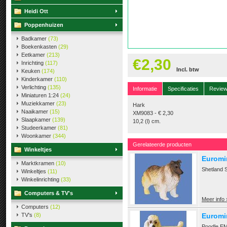
Heidi Ott
Poppenhuizen
Badkamer
(73)
Boekenkasten
(29)
Eetkamer
(213)
€2,30
Inrichting
(117)
Incl. btw
Keuken
(174)
Kinderkamer
(110)
Verlichting
(135)
Informatie
Specificaties
Revie
Miniaturen 1:24
(24)
Muziekkamer
(23)
Hark
Naaikamer
(15)
XM9083 - € 2,30
Slaapkamer
(139)
10,2 (l) cm.
Studeerkamer
(81)
Woonkamer
(344)
Gerelateerde producten
Winkeltjes
Euromi
Marktkramen
(10)
Shetland 
Winkeltjes
(11)
Winkelinrichting
(33)
Computers & TV's
Meer info 
Computers
(12)
TV's
(8)
Euromi
Poodle EM6