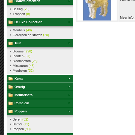
Bouwelementen
Beslag
(25)
Trappen
(8)
Meer info 
Deluxe Collection
Meubels
(48)
Gordijnen en stoffen
(20)
Tuin
Bloemen
(98)
Planten
(37)
Bloempotten
(28)
Miniaturen
(43)
Meubelen
(32)
Kerst
Overig
Meubelsets
Porselein
Poppen
Beren
(32)
Baby's
(11)
Poppen
(90)