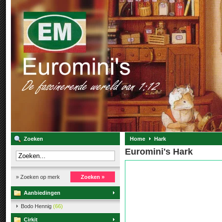
Zoeken
Home
Hark
Euromini's Hark
» Zoeken op merk
Zoeken »
Aanbiedingen
Bodo Hennig
(66)
Cirkit