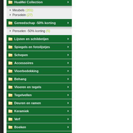
HuaMei Collection
Meubels
(201)
Porselein
(27)
Gereedschap -50% korting
Penselen -50% korting
(5)
Lijsten en schilderijen
Spiegels en fotolijstjes
Schepen
Accessoires
Vloerbedekking
Behang
Vloeren en tegels
Tegelvellen
Deuren en ramen
Keramiek
Verf
Boeken