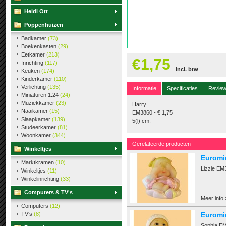
Heidi Ott
Poppenhuizen
Badkamer
(73)
Boekenkasten
(29)
Eetkamer
(213)
€1,75
Inrichting
(117)
Incl. btw
Keuken
(174)
Kinderkamer
(110)
Verlichting
(135)
Informatie
Specificaties
Revie
Miniaturen 1:24
(24)
Muziekkamer
(23)
Harry
Naaikamer
(15)
EM3860 - € 1,75
Slaapkamer
(139)
5(l) cm.
Studeerkamer
(81)
Woonkamer
(344)
Gerelateerde producten
Winkeltjes
Euromin
Marktkramen
(10)
Lizzie EM3
Winkeltjes
(11)
Winkelinrichting
(33)
Computers & TV's
Meer info 
Computers
(12)
TV's
(8)
Euromi
Sophia EM3