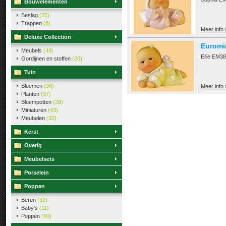
Bouwelementen
Beslag
(25)
Trappen
(8)
Meer info 
Deluxe Collection
Euromin
Meubels
(48)
Ellie EM38
Gordijnen en stoffen
(20)
Tuin
Bloemen
(98)
Meer info 
Planten
(37)
Bloempotten
(28)
Miniaturen
(43)
Meubelen
(32)
Kerst
Overig
Meubelsets
Porselein
Poppen
Beren
(32)
Baby's
(11)
Poppen
(90)