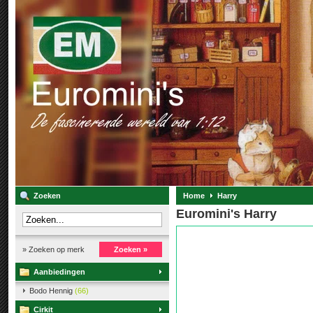
Zoeken
Home
Harry
Euromini's Harry
» Zoeken op merk
Zoeken »
Aanbiedingen
Bodo Hennig
(66)
Cirkit