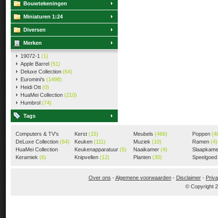
Bouwtekeningen
Miniaturen 1:24
Diversen
Merken
19072-1
(1)
Apple Barrel
(51)
Deluxe Collection
(64)
Euromini's
(1498)
Heidi Ott
(0)
HuaMei Collection
(210)
Humbrol
(74)
Tags
Computers & TV's
Kerst
(15)
Meubels
(466)
Poppen
(4
(18)
DeLuxe Collection
(64)
Keuken
(111)
Muziek
(10)
Ramen
(4)
HuaMei Collection
Keukenapparatuur
(5)
Naaikamer
(4)
Slaapkam
(205)
Keramiek
(6)
Knipvellen
(12)
Planten
(30)
Speelgoe
Over ons
-
Algemene voorwaarden
-
Disclaimer
-
Priva
© Copyright 