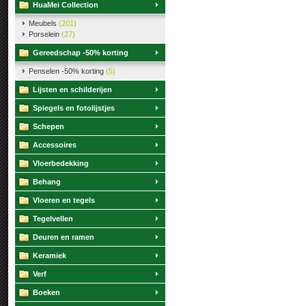
HuaMei Collection
Meubels
(201)
Porselein
(27)
Gereedschap -50% korting
Penselen -50% korting
(5)
Lijsten en schilderijen
Spiegels en fotolijstjes
Schepen
Accessoires
Vloerbedekking
Behang
Vloeren en tegels
Tegelvellen
Deuren en ramen
Keramiek
Verf
Boeken