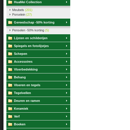
HuaMei Collection
Meubels
(201)
Porselein
(27)
Gereedschap -50% korting
Penselen -50% korting
(5)
Lijsten en schilderijen
Spiegels en fotolijstjes
Schepen
Accessoires
Vloerbedekking
Behang
Vloeren en tegels
Tegelvellen
Deuren en ramen
Keramiek
Verf
Boeken