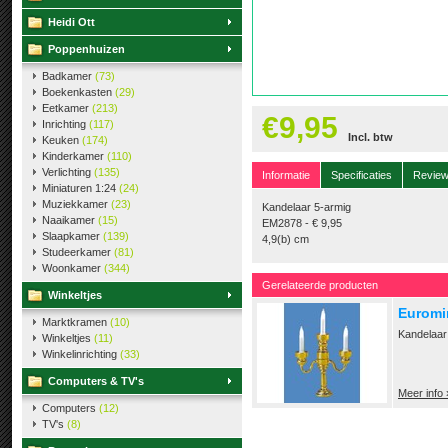
Heidi Ott
Poppenhuizen
Badkamer
(73)
Boekenkasten
(29)
Eetkamer
(213)
€9,95
Inrichting
(117)
Incl. btw
Keuken
(174)
Kinderkamer
(110)
Verlichting
(135)
Informatie
Specificaties
Revie
Miniaturen 1:24
(24)
Muziekkamer
(23)
Kandelaar 5-armig
Naaikamer
(15)
EM2878 - € 9,95
Slaapkamer
(139)
4,9(b) cm
Studeerkamer
(81)
Woonkamer
(344)
Gerelateerde producten
Winkeltjes
Euromin
Marktkramen
(10)
Kandelaar
Winkeltjes
(11)
Winkelinrichting
(33)
Computers & TV's
Meer info 
Computers
(12)
TV's
(8)