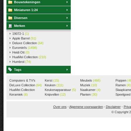
Bouwtekeningen
Miniaturen 1:24
Diversen
Merken
19072-1
(1)
Apple Barrel
(51)
Deluxe Collection
(64)
Euromini's
(1498)
Heidi Ott
(0)
HuaMei Collection
(210)
Humbrol
(74)
Tags
Computers & TV's
Kerst
(15)
Meubels
(466)
Poppen
(4
(18)
DeLuxe Collection
(64)
Keuken
(111)
Muziek
(10)
Ramen
(4)
HuaMei Collection
Keukenapparatuur
(5)
Naaikamer
(4)
Slaapkam
(205)
Keramiek
(6)
Knipvellen
(12)
Planten
(30)
Speelgoe
Over ons
-
Algemene voorwaarden
-
Disclaimer
-
Priva
© Copyright 