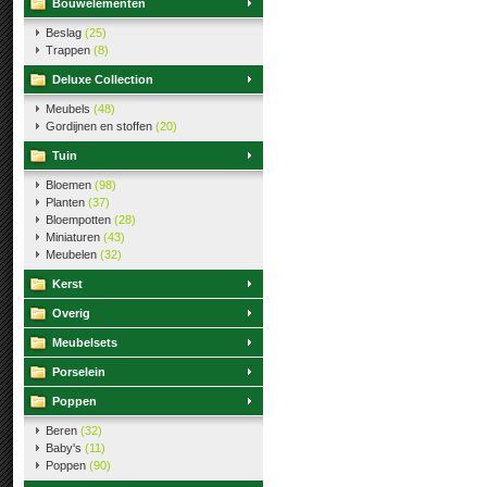
Bouwelementen
Beslag
(25)
Trappen
(8)
Deluxe Collection
Meubels
(48)
Gordijnen en stoffen
(20)
Tuin
Bloemen
(98)
Planten
(37)
Bloempotten
(28)
Miniaturen
(43)
Meubelen
(32)
Kerst
Overig
Meubelsets
Porselein
Poppen
Beren
(32)
Baby's
(11)
Poppen
(90)