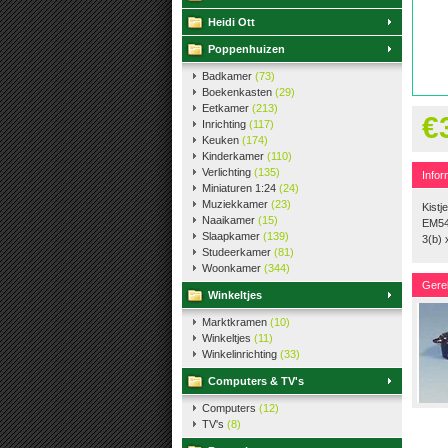
Heidi Ott
Poppenhuizen
Badkamer
(73)
Boekenkasten
(29)
Eetkamer
(213)
€
Inrichting
(117)
Keuken
(174)
Kinderkamer
(110)
Verlichting
(135)
Infor
Miniaturen 1:24
(24)
Muziekkamer
(23)
Kistj
Naaikamer
(15)
EM54
Slaapkamer
(139)
3(b) 
Studeerkamer
(81)
Woonkamer
(344)
Gere
Winkeltjes
Marktkramen
(10)
Winkeltjes
(11)
Winkelinrichting
(33)
Computers & TV's
Computers
(12)
TV's
(8)