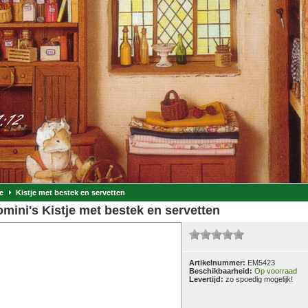
e
Kistje met bestek en servetten
mini's Kistje met bestek en servetten
Artikelnummer:
EM5423
Beschikbaarheid:
Op voorraad
Levertijd:
zo spoedig mogelijk!