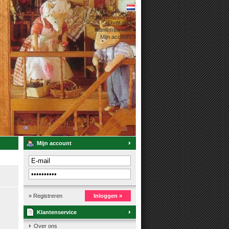
Over ons »
Klantenservice »
Mijn account »
Mijn account
» Registreren
Inloggen »
Klantenservice
Over ons