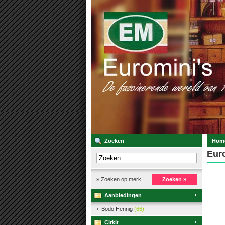
Zoeken
Hom
Euro
» Zoeken op merk
Zoeken »
Aanbiedingen
Bodo Hennig
(66)
Cirkit