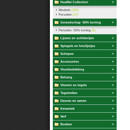
HuaMei Collection
Meubels
(201)
Porselein
(27)
Gereedschap -50% korting
Penselen -50% korting
(5)
Lijsten en schilderijen
Spiegels en fotolijstjes
Schepen
Accessoires
Vloerbedekking
Behang
Vloeren en tegels
Tegelvellen
Deuren en ramen
Keramiek
Verf
Boeken