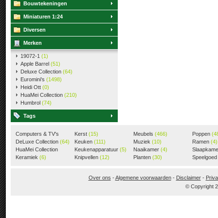
Bouwtekeningen
Miniaturen 1:24
Diversen
Merken
19072-1
(1)
Apple Barrel
(51)
Deluxe Collection
(64)
Euromini's
(1498)
Heidi Ott
(0)
HuaMei Collection
(210)
Humbrol
(74)
Tags
Computers & TV's
Kerst
(15)
Meubels
(466)
Poppen
(4
(18)
DeLuxe Collection
(64)
Keuken
(111)
Muziek
(10)
Ramen
(4)
HuaMei Collection
Keukenapparatuur
(5)
Naaikamer
(4)
Slaapkam
(205)
Keramiek
(6)
Knipvellen
(12)
Planten
(30)
Speelgoe
Over ons
-
Algemene voorwaarden
-
Disclaimer
-
Priva
© Copyright 