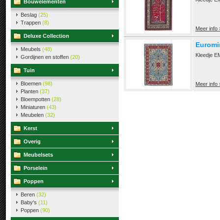
Bouwelementen
Beslag
(25)
Trappen
(8)
Meer info 
Deluxe Collection
Euromin
Meubels
(48)
Kleedje E
Gordijnen en stoffen
(20)
Tuin
Bloemen
(98)
Meer info 
Planten
(37)
Bloempotten
(28)
Miniaturen
(43)
Meubelen
(32)
Kerst
Overig
Meubelsets
Porselein
Poppen
Beren
(32)
Baby's
(11)
Poppen
(90)