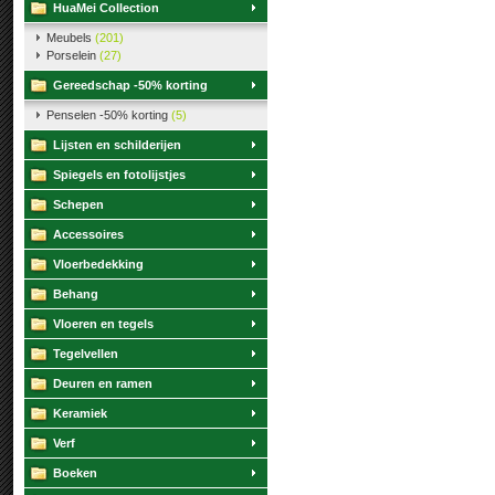
HuaMei Collection
Meubels
(201)
Porselein
(27)
Gereedschap -50% korting
Penselen -50% korting
(5)
Lijsten en schilderijen
Spiegels en fotolijstjes
Schepen
Accessoires
Vloerbedekking
Behang
Vloeren en tegels
Tegelvellen
Deuren en ramen
Keramiek
Verf
Boeken