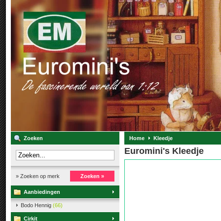
Zoeken
Home
Kleedje
Euromini's Kleedje
» Zoeken op merk
Zoeken »
Aanbiedingen
Bodo Hennig
(66)
Cirkit