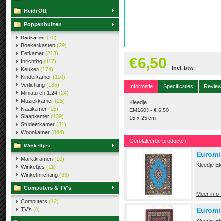
Heidi Ott
Poppenhuizen
Badkamer
(73)
Boekenkasten
(29)
Eetkamer
(213)
€6,50
Inrichting
(117)
Incl. btw
Keuken
(174)
Kinderkamer
(110)
Verlichting
(135)
Informatie
Specificaties
Revie
Miniaturen 1:24
(24)
Muziekkamer
(23)
Kleedje
Naaikamer
(15)
EM1603 - € 6,50
Slaapkamer
(139)
15 x 25 cm
Studeerkamer
(81)
Woonkamer
(344)
Gerelateerde producten
Winkeltjes
Euromin
Marktkramen
(10)
Kleedje E
Winkeltjes
(11)
Winkelinrichting
(33)
Computers & TV's
Meer info 
Computers
(12)
TV's
(8)
Euromin
Kleedje E