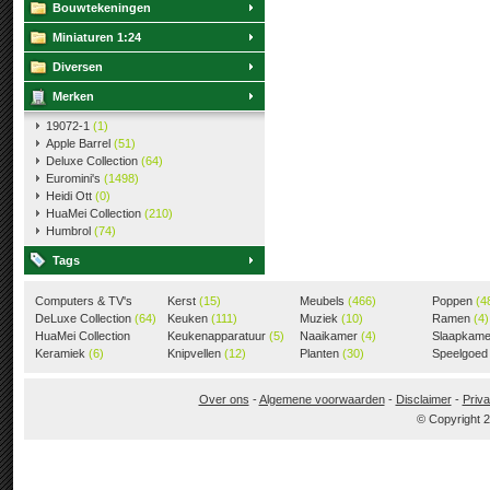
Bouwtekeningen
Miniaturen 1:24
Diversen
Merken
19072-1
(1)
Apple Barrel
(51)
Deluxe Collection
(64)
Euromini's
(1498)
Heidi Ott
(0)
HuaMei Collection
(210)
Humbrol
(74)
Tags
Computers & TV's
Kerst
(15)
Meubels
(466)
Poppen
(4
(18)
DeLuxe Collection
(64)
Keuken
(111)
Muziek
(10)
Ramen
(4)
HuaMei Collection
Keukenapparatuur
(5)
Naaikamer
(4)
Slaapkam
(205)
Keramiek
(6)
Knipvellen
(12)
Planten
(30)
Speelgoe
Over ons
-
Algemene voorwaarden
-
Disclaimer
-
Priva
© Copyright 