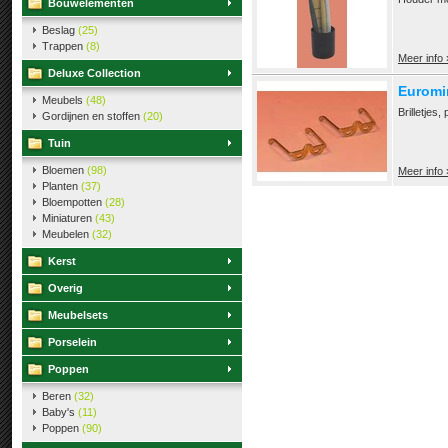
Bouwelementen
Beslag
(25)
Trappen
(8)
Meer info 
Deluxe Collection
Euromin
Meubels
(48)
Brilletjes
Gordijnen en stoffen
(20)
Tuin
Bloemen
(98)
Meer info 
Planten
(37)
Bloempotten
(28)
Miniaturen
(43)
Meubelen
(32)
Kerst
Overig
Meubelsets
Porselein
Poppen
Beren
(32)
Baby's
(11)
Poppen
(90)