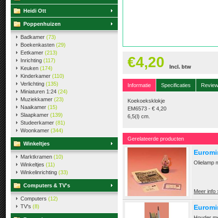
Heidi Ott
Poppenhuizen
Badkamer
(73)
Boekenkasten
(29)
Eetkamer
(213)
€4,20
Inrichting
(117)
Incl. btw
Keuken
(174)
Kinderkamer
(110)
Verlichting
(135)
Informatie
Specificaties
Revie
Miniaturen 1:24
(24)
Muziekkamer
(23)
Koekoeksklokje
Naaikamer
(15)
EM6573 - € 4,20
Slaapkamer
(139)
6,5(l) cm.
Studeerkamer
(81)
Woonkamer
(344)
Gerelateerde producten
Winkeltjes
Euromi
Marktkramen
(10)
Olielamp 
Winkeltjes
(11)
Winkelinrichting
(33)
Computers & TV's
Meer info 
Computers
(12)
TV's
(8)
Euromin
Houder met