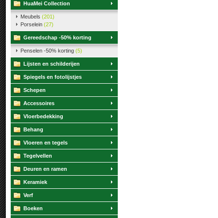
HuaMei Collection
Meubels
(201)
Porselein
(27)
Gereedschap -50% korting
Penselen -50% korting
(5)
Lijsten en schilderijen
Spiegels en fotolijstjes
Schepen
Accessoires
Vloerbedekking
Behang
Vloeren en tegels
Tegelvellen
Deuren en ramen
Keramiek
Verf
Boeken