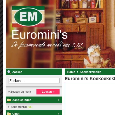
Zoeken
Home
Koekoeksklokje
Euromini's Koekoekskl
» Zoeken op merk
Zoeken »
Aanbiedingen
Bodo Hennig
(66)
Cirkit