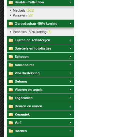
HuaMei Collection
Meubels
(201)
Porselein
(27)
Gereedschap -50% korting
Penselen -50% korting
(5)
Lijsten en schilderijen
Spiegels en fotolijstjes
Schepen
Accessoires
Vloerbedekking
Behang
Vloeren en tegels
Tegelvellen
Deuren en ramen
Keramiek
Verf
Boeken