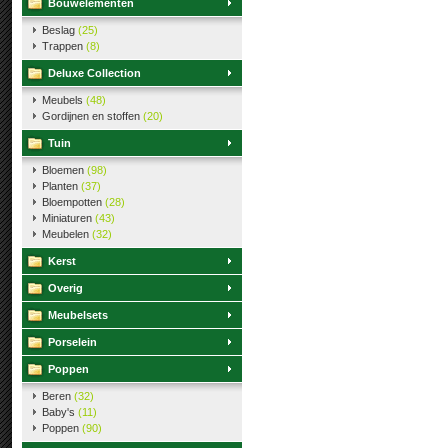
Bouwelementen
Beslag
(25)
Trappen
(8)
Deluxe Collection
Meubels
(48)
Gordijnen en stoffen
(20)
Tuin
Bloemen
(98)
Planten
(37)
Bloempotten
(28)
Miniaturen
(43)
Meubelen
(32)
Kerst
Overig
Meubelsets
Porselein
Poppen
Beren
(32)
Baby's
(11)
Poppen
(90)