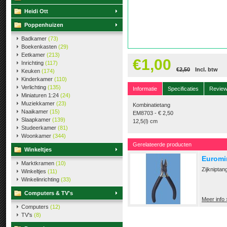
Heidi Ott
Poppenhuizen
Badkamer
(73)
Boekenkasten
(29)
Eetkamer
(213)
€1,00
Inrichting
(117)
€2,50
Incl. btw
Keuken
(174)
Kinderkamer
(110)
Verlichting
(135)
Informatie
Specificaties
Revie
Miniaturen 1:24
(24)
Muziekkamer
(23)
Kombinatietang
Naaikamer
(15)
EM8703 - € 2,50
Slaapkamer
(139)
12,5(l) cm
Studeerkamer
(81)
Woonkamer
(344)
Gerelateerde producten
Winkeltjes
Euromin
Marktkramen
(10)
Zijkniptan
Winkeltjes
(11)
Winkelinrichting
(33)
Computers & TV's
Meer info 
Computers
(12)
TV's
(8)