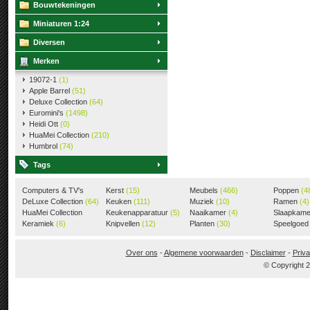
Bouwtekeningen
Miniaturen 1:24
Diversen
Merken
19072-1
(1)
Apple Barrel
(51)
Deluxe Collection
(64)
Euromini's
(1498)
Heidi Ott
(0)
HuaMei Collection
(210)
Humbrol
(74)
Tags
Computers & TV's
Kerst
(15)
Meubels
(466)
Poppen
(4
(18)
DeLuxe Collection
(64)
Keuken
(111)
Muziek
(10)
Ramen
(4)
HuaMei Collection
Keukenapparatuur
(5)
Naaikamer
(4)
Slaapkam
(205)
Keramiek
(6)
Knipvellen
(12)
Planten
(30)
Speelgoe
Over ons
-
Algemene voorwaarden
-
Disclaimer
-
Priva
© Copyright 