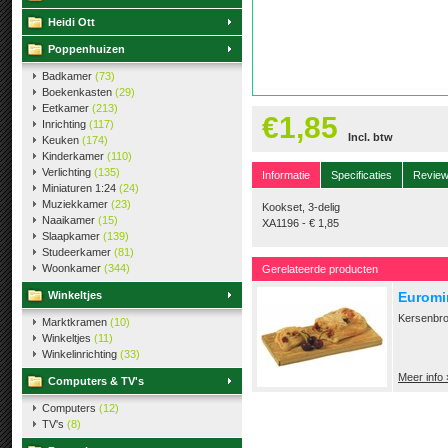
Heidi Ott
Poppenhuizen
Badkamer
(73)
Boekenkasten
(29)
Eetkamer
(213)
€1,85
Inrichting
(117)
Incl. btw
Keuken
(174)
Kinderkamer
(110)
Verlichting
(135)
Informatie
Specificaties
Revie
Miniaturen 1:24
(24)
Muziekkamer
(23)
Kookset, 3-delig
Naaikamer
(15)
XA1196 - € 1,85
Slaapkamer
(139)
Studeerkamer
(81)
Woonkamer
(344)
Gerelateerde producten
Winkeltjes
Euromi
Kersenbro
Marktkramen
(10)
Winkeltjes
(11)
Winkelinrichting
(33)
Meer info 
Computers & TV's
Computers
(12)
TV's
(8)