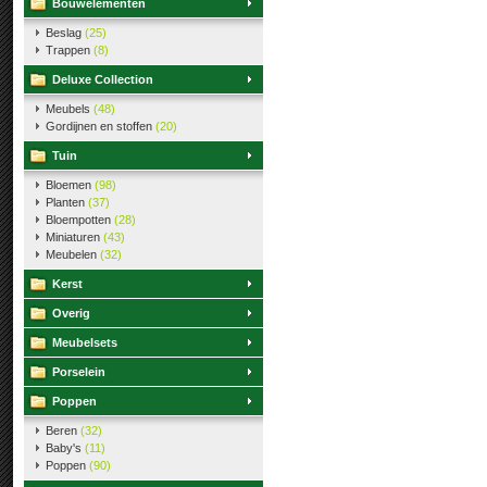
Bouwelementen
Beslag
(25)
Trappen
(8)
Deluxe Collection
Meubels
(48)
Gordijnen en stoffen
(20)
Tuin
Bloemen
(98)
Planten
(37)
Bloempotten
(28)
Miniaturen
(43)
Meubelen
(32)
Kerst
Overig
Meubelsets
Porselein
Poppen
Beren
(32)
Baby's
(11)
Poppen
(90)