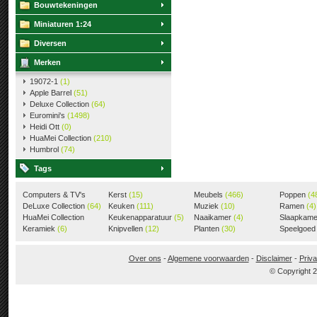
Bouwtekeningen
Miniaturen 1:24
Diversen
Merken
19072-1
(1)
Apple Barrel
(51)
Deluxe Collection
(64)
Euromini's
(1498)
Heidi Ott
(0)
HuaMei Collection
(210)
Humbrol
(74)
Tags
Computers & TV's
Kerst
(15)
Meubels
(466)
Poppen
(4
(18)
DeLuxe Collection
(64)
Keuken
(111)
Muziek
(10)
Ramen
(4)
HuaMei Collection
Keukenapparatuur
(5)
Naaikamer
(4)
Slaapkam
(205)
Keramiek
(6)
Knipvellen
(12)
Planten
(30)
Speelgoe
Over ons
-
Algemene voorwaarden
-
Disclaimer
-
Priva
© Copyright 