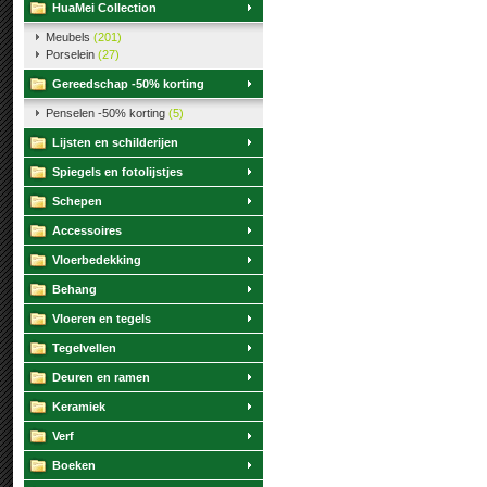
HuaMei Collection
Meubels
(201)
Porselein
(27)
Gereedschap -50% korting
Penselen -50% korting
(5)
Lijsten en schilderijen
Spiegels en fotolijstjes
Schepen
Accessoires
Vloerbedekking
Behang
Vloeren en tegels
Tegelvellen
Deuren en ramen
Keramiek
Verf
Boeken