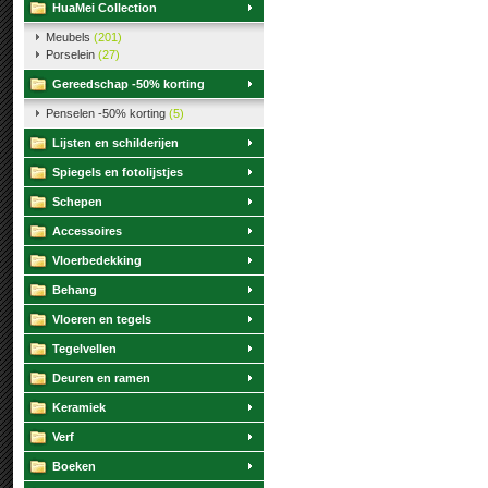
HuaMei Collection
Meubels
(201)
Porselein
(27)
Gereedschap -50% korting
Penselen -50% korting
(5)
Lijsten en schilderijen
Spiegels en fotolijstjes
Schepen
Accessoires
Vloerbedekking
Behang
Vloeren en tegels
Tegelvellen
Deuren en ramen
Keramiek
Verf
Boeken