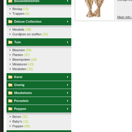
Bouwelementen
Beslag
(25)
Trappen
(8)
Meer info 
Deluxe Collection
Meubels
(48)
Gordijnen en stoffen
(20)
Tuin
Bloemen
(98)
Planten
(37)
Bloempotten
(28)
Miniaturen
(43)
Meubelen
(32)
Kerst
Overig
Meubelsets
Porselein
Poppen
Beren
(32)
Baby's
(11)
Poppen
(90)