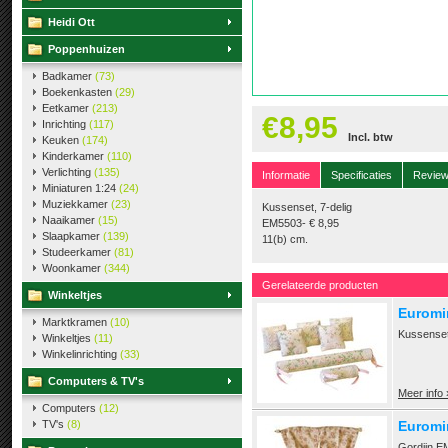
Heidi Ott
Poppenhuizen
Badkamer
(73)
Boekenkasten
(29)
Eetkamer
(213)
€8,95
Inrichting
(117)
Incl. btw
Keuken
(174)
Kinderkamer
(110)
Verlichting
(135)
Informatie
Specificaties
Revie
Miniaturen 1:24
(24)
Muziekkamer
(23)
Kussenset, 7-delig
Naaikamer
(15)
EM5503- € 8,95
Slaapkamer
(139)
11(b) cm.
Studeerkamer
(81)
Woonkamer
(344)
Gerelateerde producten
Winkeltjes
Euromin
Marktkramen
(10)
Kussenset
Winkeltjes
(11)
Winkelinrichting
(33)
Computers & TV's
Meer info 
Computers
(12)
TV's
(8)
Euromin
Gordijn EM