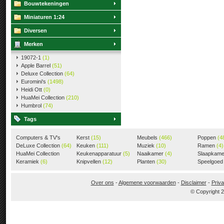
Bouwtekeningen
Miniaturen 1:24
Diversen
Merken
19072-1
(1)
Apple Barrel
(51)
Deluxe Collection
(64)
Euromini's
(1498)
Heidi Ott
(0)
HuaMei Collection
(210)
Humbrol
(74)
Tags
Computers & TV's
Kerst
(15)
Meubels
(466)
Poppen
(4
(18)
DeLuxe Collection
(64)
Keuken
(111)
Muziek
(10)
Ramen
(4)
HuaMei Collection
Keukenapparatuur
(5)
Naaikamer
(4)
Slaapkam
(205)
Keramiek
(6)
Knipvellen
(12)
Planten
(30)
Speelgoe
Over ons
-
Algemene voorwaarden
-
Disclaimer
-
Priva
© Copyright 