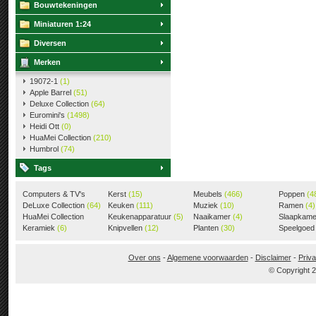
Bouwtekeningen
Miniaturen 1:24
Diversen
Merken
19072-1
(1)
Apple Barrel
(51)
Deluxe Collection
(64)
Euromini's
(1498)
Heidi Ott
(0)
HuaMei Collection
(210)
Humbrol
(74)
Tags
Computers & TV's
Kerst
(15)
Meubels
(466)
Poppen
(4
(18)
DeLuxe Collection
(64)
Keuken
(111)
Muziek
(10)
Ramen
(4)
HuaMei Collection
Keukenapparatuur
(5)
Naaikamer
(4)
Slaapkam
(205)
Keramiek
(6)
Knipvellen
(12)
Planten
(30)
Speelgoe
Over ons
-
Algemene voorwaarden
-
Disclaimer
-
Priva
© Copyright 