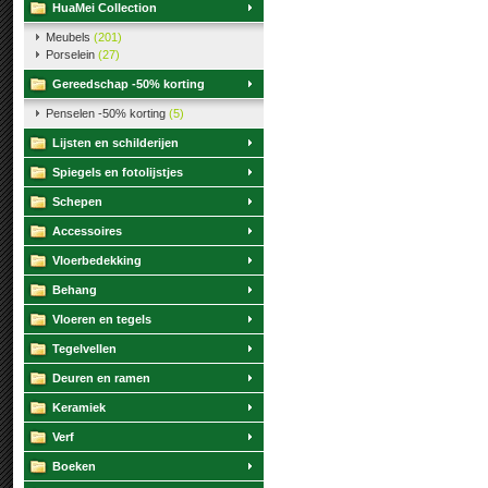
HuaMei Collection
Meubels
(201)
Porselein
(27)
Gereedschap -50% korting
Penselen -50% korting
(5)
Lijsten en schilderijen
Spiegels en fotolijstjes
Schepen
Accessoires
Vloerbedekking
Behang
Vloeren en tegels
Tegelvellen
Deuren en ramen
Keramiek
Verf
Boeken