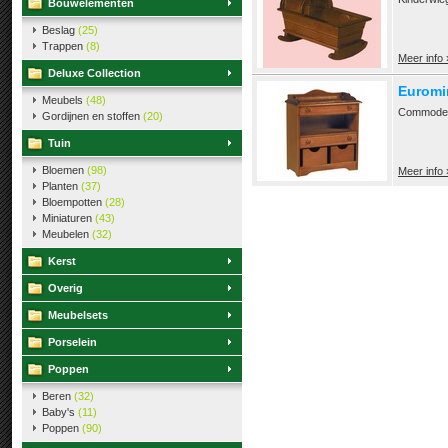
Bouwelementen
Beslag
(25)
Trappen
(8)
Meer info 
Deluxe Collection
Euromi
Meubels
(48)
Commode, 
Gordijnen en stoffen
(20)
Tuin
Bloemen
(98)
Meer info 
Planten
(37)
Bloempotten
(28)
Miniaturen
(43)
Meubelen
(32)
Kerst
Overig
Meubelsets
Porselein
Poppen
Beren
(32)
Baby's
(11)
Poppen
(90)