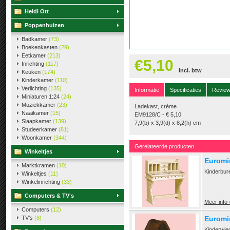
Heidi Ott
Poppenhuizen
Badkamer
(73)
Boekenkasten
(29)
Eetkamer
(213)
€5,10
Inrichting
(117)
Incl. btw
Keuken
(174)
Kinderkamer
(110)
Verlichting
(135)
Informatie
Specificaties
Revie
Miniaturen 1:24
(24)
Muziekkamer
(23)
Ladekast, crème
Naaikamer
(15)
EM9128/C - € 5,10
Slaapkamer
(139)
7,9(b) x 3,9(d) x 8,2(h) cm
Studeerkamer
(81)
Woonkamer
(344)
Gerelateerde producten
Winkeltjes
Euromi
Marktkramen
(10)
Kinderbur
Winkeltjes
(11)
Winkelinrichting
(33)
Computers & TV's
Meer info 
Computers
(12)
TV's
(8)
Euromi
Kinderwieg