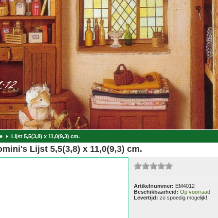
e
Lijst 5,5(3,8) x 11,0(9,3) cm.
mini's Lijst 5,5(3,8) x 11,0(9,3) cm.
Artikelnummer:
EM4012
Beschikbaarheid:
Op voorraad
Levertijd:
zo spoedig mogelijk!