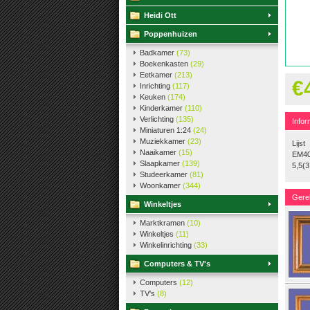
Heidi Ott
Poppenhuizen
Badkamer
(73)
Boekenkasten
(29)
Eetkamer
(213)
€
Inrichting
(117)
Keuken
(174)
Kinderkamer
(110)
Verlichting
(135)
Infor
Miniaturen 1:24
(24)
Muziekkamer
(23)
Lijst
Naaikamer
(15)
EM40
Slaapkamer
(139)
5,5(3
Studeerkamer
(81)
Woonkamer
(344)
Gere
Winkeltjes
Marktkramen
(10)
Winkeltjes
(11)
Winkelinrichting
(33)
Computers & TV's
Computers
(12)
TV's
(8)