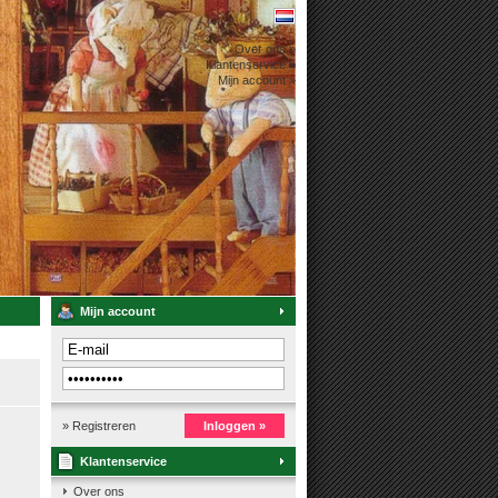
Over ons »
Klantenservice »
Mijn account »
Mijn account
» Registreren
Inloggen »
Klantenservice
Over ons