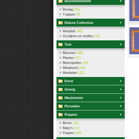
Bouwelementen
Beslag
(25)
Trappen
(8)
Deluxe Collection
Meubels
(48)
Gordijnen en stoffen
(20)
Tuin
Bloemen
(98)
Planten
(37)
Bloempotten
(28)
Miniaturen
(43)
Meubelen
(32)
Kerst
Overig
Meubelsets
Porselein
Poppen
Beren
(32)
Baby's
(11)
Poppen
(90)