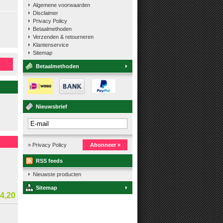
Algemene voorwaarden
Disclaimer
Privacy Policy
Betaalmethoden
Verzenden & retourneren
Klantenservice
Sitemap
n
Betaalmethoden
Nieuwsbrief
» Privacy Policy
Abonneer »
RSS feeds
Nieuwste producten
Sitemap
4,20