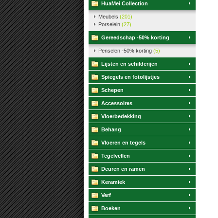
HuaMei Collection
Meubels
(201)
Porselein
(27)
Gereedschap -50% korting
Penselen -50% korting
(5)
Lijsten en schilderijen
Spiegels en fotolijstjes
Schepen
Accessoires
Vloerbedekking
Behang
Vloeren en tegels
Tegelvellen
Deuren en ramen
Keramiek
Verf
Boeken