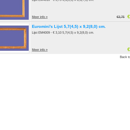
€
Meer info »
€3,75
Euromini's Lijst 5,7(4,5) x 9,2(8,0) cm.
Lijst EM4009 - € 3,10 5,7(4,5) x 9,2(8,0) cm.
€
Meer info »
Back to