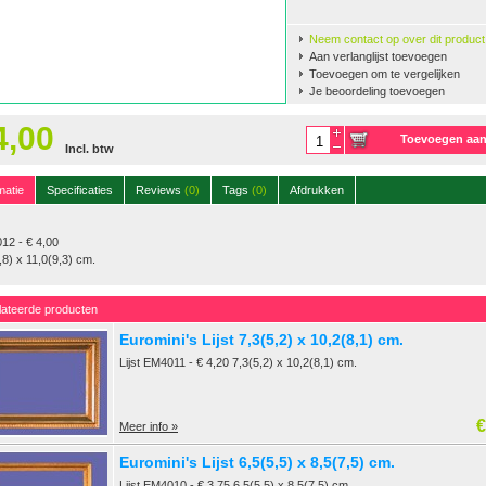
Neem contact op over dit product
Aan verlanglijst toevoegen
Toevoegen om te vergelijken
Je beoordeling toevoegen
4,00
Toevoegen aa
Incl. btw
winkelwagen
matie
Specificaties
Reviews
(0)
Tags
(0)
Afdrukken
12 - € 4,00
,8) x 11,0(9,3) cm.
lateerde producten
Euromini's Lijst 7,3(5,2) x 10,2(8,1) cm.
Lijst EM4011 - € 4,20 7,3(5,2) x 10,2(8,1) cm.
€
Meer info »
Euromini's Lijst 6,5(5,5) x 8,5(7,5) cm.
Lijst EM4010 - € 3,75 6,5(5,5) x 8,5(7,5) cm.