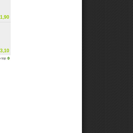
1,90
3,10
 top