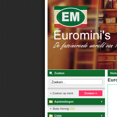
Zoeken
Hom
Euro
» Zoeken op merk
Zoeken »
Aanbiedingen
Bodo Hennig
(66)
Cirkit