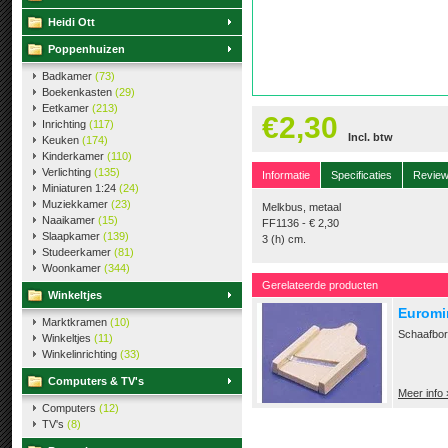
Heidi Ott
Poppenhuizen
Badkamer
(73)
Boekenkasten
(29)
Eetkamer
(213)
€2,30
Inrichting
(117)
Incl. btw
Keuken
(174)
Kinderkamer
(110)
Verlichting
(135)
Informatie
Specificaties
Revie
Miniaturen 1:24
(24)
Muziekkamer
(23)
Melkbus, metaal
Naaikamer
(15)
FF1136 - € 2,30
Slaapkamer
(139)
3 (h) cm.
Studeerkamer
(81)
Woonkamer
(344)
Gerelateerde producten
Winkeltjes
Euromi
Marktkramen
(10)
Schaafbord
Winkeltjes
(11)
Winkelinrichting
(33)
Computers & TV's
Meer info 
Computers
(12)
TV's
(8)