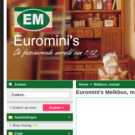
Zoeken
Home
Melkbus, metaal
Euromini's Melkbus, m
» Zoeken op merk
Zoeken »
Aanbiedingen
Bodo Hennig
(66)
Cirkit