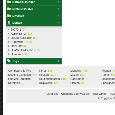
Bouwtekeningen
Miniaturen 1:24
Diversen
Merken
19072-1
(1)
Apple Barrel
(51)
Deluxe Collection
(64)
Euromini's
(1498)
Heidi Ott
(0)
HuaMei Collection
(210)
Humbrol
(74)
Tags
Computers & TV's
Kerst
(15)
Meubels
(466)
Poppen
(4
(18)
DeLuxe Collection
(64)
Keuken
(111)
Muziek
(10)
Ramen
(4)
HuaMei Collection
Keukenapparatuur
(5)
Naaikamer
(4)
Slaapkam
(205)
Keramiek
(6)
Knipvellen
(12)
Planten
(30)
Speelgoe
Over ons
-
Algemene voorwaarden
-
Disclaimer
-
Priva
© Copyright 