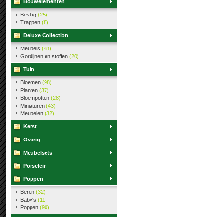
Bouwelementen
Beslag
(25)
Trappen
(8)
Deluxe Collection
Meubels
(48)
Gordijnen en stoffen
(20)
Tuin
Bloemen
(98)
Planten
(37)
Bloempotten
(28)
Miniaturen
(43)
Meubelen
(32)
Kerst
Overig
Meubelsets
Porselein
Poppen
Beren
(32)
Baby's
(11)
Poppen
(90)