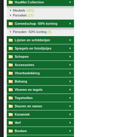
HuaMei Collection
Meubels
(201)
Porselein
(27)
Gereedschap -50% korting
Penselen -50% korting
(5)
Lijsten en schilderijen
Spiegels en fotolijstjes
Schepen
Accessoires
Vloerbedekking
Behang
Vloeren en tegels
Tegelvellen
Deuren en ramen
Keramiek
Verf
Boeken