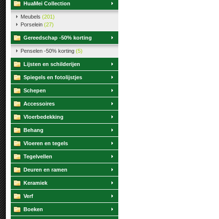
HuaMei Collection
Meubels
(201)
Porselein
(27)
Gereedschap -50% korting
Penselen -50% korting
(5)
Lijsten en schilderijen
Spiegels en fotolijstjes
Schepen
Accessoires
Vloerbedekking
Behang
Vloeren en tegels
Tegelvellen
Deuren en ramen
Keramiek
Verf
Boeken