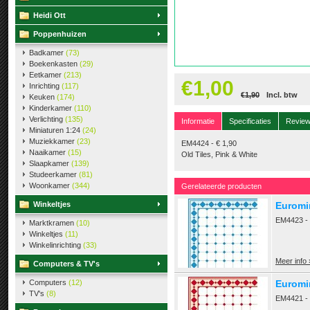
Heidi Ott
Poppenhuizen
Badkamer
(73)
Boekenkasten
(29)
Eetkamer
(213)
€1,00
Inrichting
(117)
€1,90
Incl. btw
Keuken
(174)
Kinderkamer
(110)
Verlichting
(135)
Informatie
Specificaties
Revie
Miniaturen 1:24
(24)
Muziekkamer
(23)
EM4424 - € 1,90
Naaikamer
(15)
Old Tiles, Pink & White
Slaapkamer
(139)
Studeerkamer
(81)
Woonkamer
(344)
Gerelateerde producten
Winkeltjes
Euromin
EM4423 - €
Marktkramen
(10)
Winkeltjes
(11)
Winkelinrichting
(33)
Meer info 
Computers & TV's
Computers
(12)
Euromin
TV's
(8)
EM4421 - 