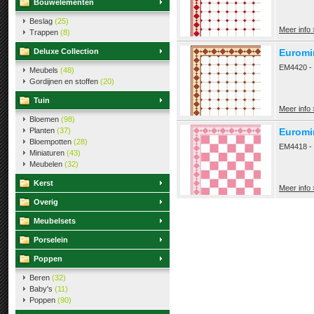
Bouwelementen
Beslag
(25)
Meer info 
Trappen
(8)
Deluxe Collection
Euromin
EM4420 - 
Meubels
(48)
Gordijnen en stoffen
(20)
Tuin
Meer info 
Bloemen
(98)
Planten
(37)
Euromin
Bloempotten
(28)
EM4418 - €
Miniaturen
(43)
Meubelen
(32)
Kerst
Meer info 
Overig
Meubelsets
Porselein
Poppen
Beren
(32)
Baby's
(11)
Poppen
(90)