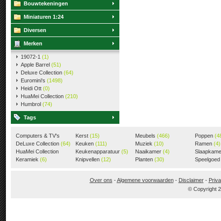
Bouwtekeningen
Miniaturen 1:24
Diversen
Merken
19072-1
(1)
Apple Barrel
(51)
Deluxe Collection
(64)
Euromini's
(1498)
Heidi Ott
(0)
HuaMei Collection
(210)
Humbrol
(74)
Tags
Computers & TV's
Kerst
(15)
Meubels
(466)
Poppen
(4
(18)
DeLuxe Collection
(64)
Keuken
(111)
Muziek
(10)
Ramen
(4)
HuaMei Collection
Keukenapparatuur
(5)
Naaikamer
(4)
Slaapkam
(205)
Keramiek
(6)
Knipvellen
(12)
Planten
(30)
Speelgoe
Over ons
-
Algemene voorwaarden
-
Disclaimer
-
Priva
© Copyright 