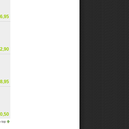
6,95
2,90
8,95
0,50
 top