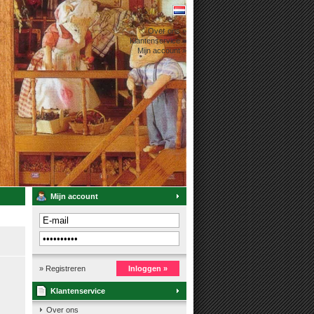
Over ons »
Klantenservice »
Mijn account »
Mijn account
» Registreren
Inloggen »
Klantenservice
Over ons