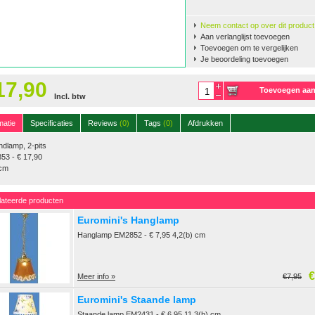
Neem contact op over dit product
Aan verlanglijst toevoegen
Toevoegen om te vergelijken
Je beoordeling toevoegen
17,90
Toevoegen aa
Incl. btw
winkelwagen
matie
Specificaties
Reviews
(0)
Tags
(0)
Afdrukken
ndlamp, 2-pits
53 - € 17,90
 cm
lateerde producten
Euromini's Hanglamp
Hanglamp EM2852 - € 7,95 4,2(b) cm
€
Meer info »
€7,95
Euromini's Staande lamp
Staande lamp EM2431 - € 6,95 11,3(h) cm