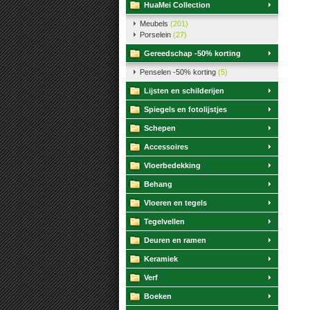
HuaMei Collection
Meubels
(201)
Porselein
(27)
Gereedschap -50% korting
Penselen -50% korting
(5)
Lijsten en schilderijen
Spiegels en fotolijstjes
Schepen
Accessoires
Vloerbedekking
Behang
Vloeren en tegels
Tegelvellen
Deuren en ramen
Keramiek
Verf
Boeken