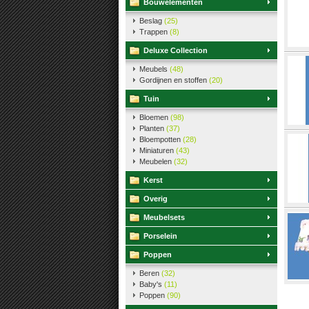
Bouwelementen
Beslag
(25)
Trappen
(8)
Deluxe Collection
Meubels
(48)
Gordijnen en stoffen
(20)
Tuin
Bloemen
(98)
Planten
(37)
Bloempotten
(28)
Miniaturen
(43)
Meubelen
(32)
Kerst
Overig
Meubelsets
Porselein
Poppen
Beren
(32)
Baby's
(11)
Poppen
(90)