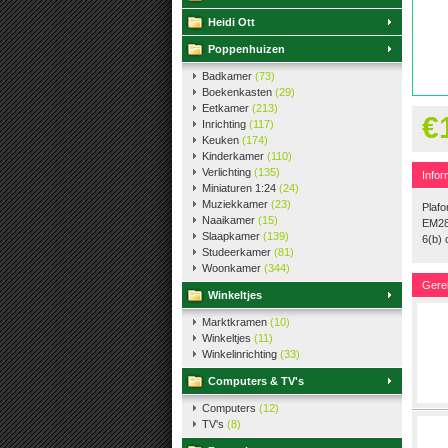
Heidi Ott
Poppenhuizen
Badkamer
(73)
Boekenkasten
(29)
Eetkamer
(213)
€
Inrichting
(117)
Keuken
(174)
Kinderkamer
(110)
Verlichting
(135)
Infor
Miniaturen 1:24
(24)
Muziekkamer
(23)
Plafo
Naaikamer
(15)
EM28
Slaapkamer
(139)
6(b)
Studeerkamer
(81)
Woonkamer
(344)
Gere
Winkeltjes
Marktkramen
(10)
Winkeltjes
(11)
Winkelinrichting
(33)
Computers & TV's
Computers
(12)
TV's
(8)