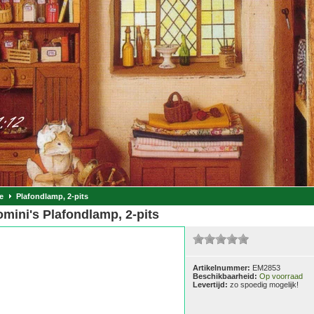
e
Plafondlamp, 2-pits
mini's Plafondlamp, 2-pits
Artikelnummer:
EM2853
Beschikbaarheid:
Op voorraad
Levertijd:
zo spoedig mogelijk!