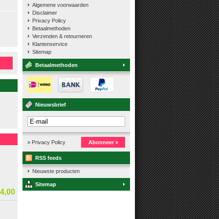
Algemene voorwaarden
Disclaimer
Privacy Policy
Betaalmethoden
Verzenden & retourneren
Klantenservice
Sitemap
n
Betaalmethoden
Nieuwsbrief
» Privacy Policy
Abonneer »
RSS feeds
Nieuwste producten
Sitemap
4,00