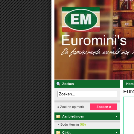
Zoeken
Hom
Euro
» Zoeken op merk
Zoeken »
Aanbiedingen
Bodo Hennig
(66)
Cirkit