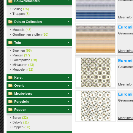
Bouwelementen
Beslag
(25)
Trappen
(8)
Meer info 
Deluxe Collection
Euromin
Meubels
(48)
Gelaminee
Gordijnen en stoffen
(20)
Tuin
Bloemen
(98)
Meer info 
Planten
(37)
Bloempotten
(28)
Euromin
Miniaturen
(43)
Gelamineer
Meubelen
(32)
Kerst
Meer info 
Overig
Meubelsets
Euromin
Gelamineer
Porselein
Poppen
Beren
(32)
Meer info 
Baby's
(11)
Poppen
(90)