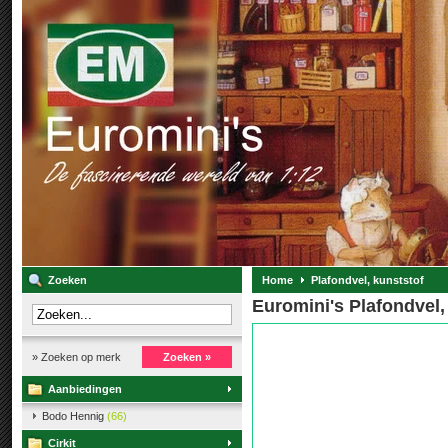
Zoeken
Home
Plafondvel, kunststof
Euromini's Plafondvel,
» Zoeken op merk
Zoeken »
Aanbiedingen
Bodo Hennig
(66)
Cirkit