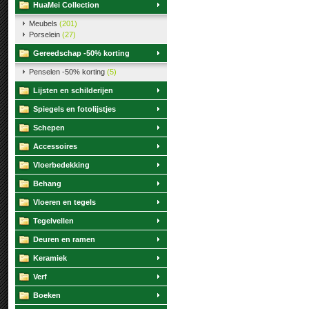
HuaMei Collection
Meubels
(201)
Porselein
(27)
Gereedschap -50% korting
Penselen -50% korting
(5)
Lijsten en schilderijen
Spiegels en fotolijstjes
Schepen
Accessoires
Vloerbedekking
Behang
Vloeren en tegels
Tegelvellen
Deuren en ramen
Keramiek
Verf
Boeken