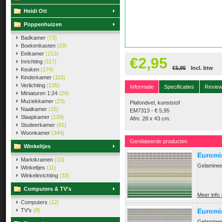
Heidi Ott
Poppenhuizen
Badkamer
(73)
Boekenkasten
(29)
Eetkamer
(213)
€2,95
Inrichting
(117)
€5,95
Incl. btw
Keuken
(174)
Kinderkamer
(110)
Verlichting
(135)
Informatie
Specificaties
Revie
Miniaturen 1:24
(24)
Muziekkamer
(23)
Plafondvel, kunststof
Naaikamer
(15)
EM7313 - € 5,95
Slaapkamer
(139)
Afm. 28 x 43 cm.
Studeerkamer
(81)
Woonkamer
(344)
Gerelateerde producten
Winkeltjes
Euromin
Marktkramen
(10)
Gelaminee
Winkeltjes
(11)
Winkelinrichting
(33)
Computers & TV's
Meer info 
Computers
(12)
TV's
(8)
Euromin
Gelaminee