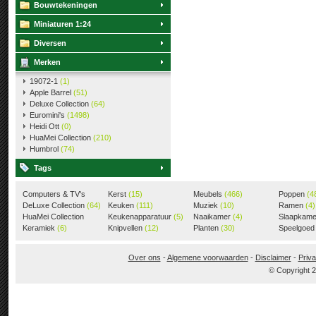
Bouwtekeningen
Miniaturen 1:24
Diversen
Merken
19072-1
(1)
Apple Barrel
(51)
Deluxe Collection
(64)
Euromini's
(1498)
Heidi Ott
(0)
HuaMei Collection
(210)
Humbrol
(74)
Tags
Computers & TV's
Kerst
(15)
Meubels
(466)
Poppen
(4
(18)
DeLuxe Collection
(64)
Keuken
(111)
Muziek
(10)
Ramen
(4)
HuaMei Collection
Keukenapparatuur
(5)
Naaikamer
(4)
Slaapkam
(205)
Keramiek
(6)
Knipvellen
(12)
Planten
(30)
Speelgoe
Over ons
-
Algemene voorwaarden
-
Disclaimer
-
Priva
© Copyright 