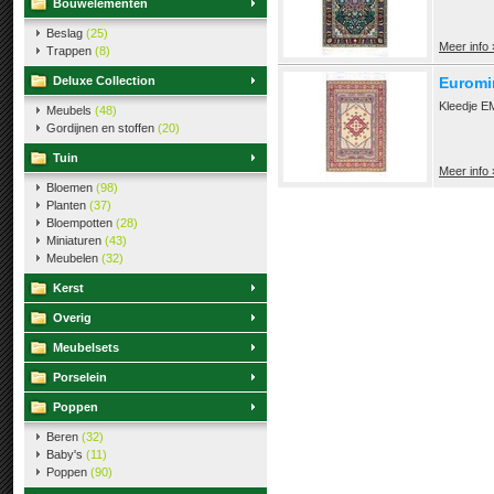
Bouwelementen
Beslag
(25)
Meer info 
Trappen
(8)
Deluxe Collection
Euromin
Kleedje E
Meubels
(48)
Gordijnen en stoffen
(20)
Tuin
Meer info 
Bloemen
(98)
Planten
(37)
Bloempotten
(28)
Miniaturen
(43)
Meubelen
(32)
Kerst
Overig
Meubelsets
Porselein
Poppen
Beren
(32)
Baby's
(11)
Poppen
(90)