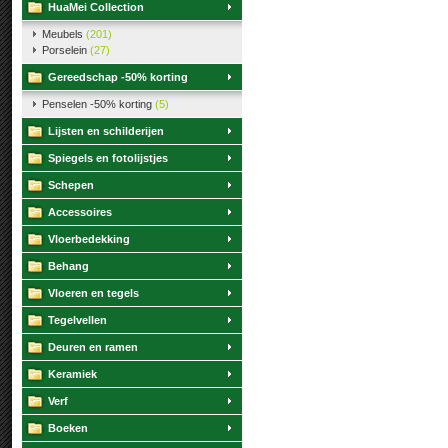
HuaMei Collection
Meubels
(201)
Porselein
(27)
Gereedschap -50% korting
Penselen -50% korting
(5)
Lijsten en schilderijen
Spiegels en fotolijstjes
Schepen
Accessoires
Vloerbedekking
Behang
Vloeren en tegels
Tegelvellen
Deuren en ramen
Keramiek
Verf
Boeken