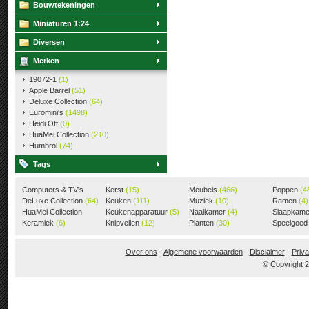
Bouwtekeningen
Miniaturen 1:24
Diversen
Merken
19072-1
(1)
Apple Barrel
(51)
Deluxe Collection
(64)
Euromini's
(1498)
Heidi Ott
(0)
HuaMei Collection
(210)
Humbrol
(74)
Tags
Computers & TV's
Kerst
(15)
Meubels
(466)
Poppen
(4
(18)
DeLuxe Collection
(64)
Keuken
(111)
Muziek
(10)
Ramen
(4)
HuaMei Collection
Keukenapparatuur
(5)
Naaikamer
(4)
Slaapkam
(205)
Keramiek
(6)
Knipvellen
(12)
Planten
(30)
Speelgoe
Over ons
-
Algemene voorwaarden
-
Disclaimer
-
Priva
© Copyright 