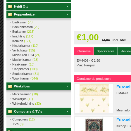
Heidi Ott
Poppenhuizen
Badkamer
(73)
Boekenkasten
(29)
Eetkamer
(213)
€1,00
Inrichting
(117)
€1,90
Incl. btw
Keuken
(174)
Kinderkamer
(110)
Verlichting
(135)
Informatie
Specificaties
Revie
Miniaturen 1:24
(24)
Muziekkamer
(23)
EM4408 - € 1,90
Naaikamer
(15)
Plaid Parquet
Slaapkamer
(139)
Studeerkamer
(81)
Woonkamer
(344)
Gerelateerde producten
Winkeltjes
Euromin
EM4473 - € 
Marktkramen
(10)
Winkeltjes
(11)
Winkelinrichting
(33)
Meer info 
Computers & TV's
Computers
(12)
Euromin
TV's
(8)
Kleedje E